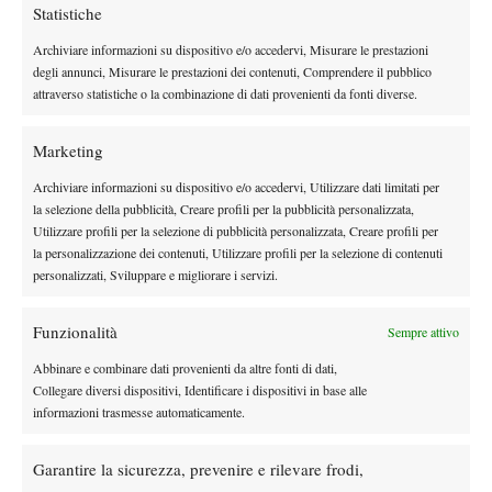
fatica anche lui trovare ritmo partita”
, ammette Musetti, che
Statistiche
preferisce guardare una partita alla volta.
Archiviare informazioni su dispositivo e/o accedervi, Misurare le prestazioni
degli annunci, Misurare le prestazioni dei contenuti, Comprendere il pubblico
attraverso statistiche o la combinazione di dati provenienti da fonti diverse.
Marketing
TAGGED:
Primo Piano
Archiviare informazioni su dispositivo e/o accedervi, Utilizzare dati limitati per
la selezione della pubblicità, Creare profili per la pubblicità personalizzata,
Utilizzare profili per la selezione di pubblicità personalizzata, Creare profili per
la personalizzazione dei contenuti, Utilizzare profili per la selezione di contenuti
personalizzati, Sviluppare e migliorare i servizi.
Funzionalità
Sempre attivo
DI TENDENZA
Abbinare e combinare dati provenienti da altre fonti di dati,
News
US Open
Collegare diversi dispositivi, Identificare i dispositivi in base alle
US Open, Sabalenka: “Con Djokovic
informazioni trasmesse automaticamente.
puntiamo al titolo nel doppio misto”
Garantire la sicurezza, prevenire e rilevare frodi,
News
Wta