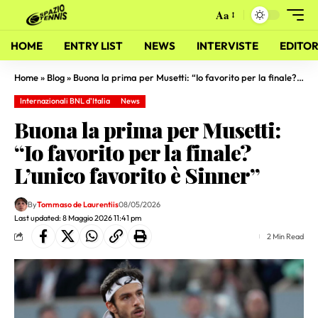
Aa
HOME
ENTRY LIST
NEWS
INTERVISTE
EDITOR
Home
»
Blog
»
Buona la prima per Musetti: “Io favorito per la finale? L’unico favorito è Sinner”
Internazionali BNL d'Italia
News
Buona la prima per Musetti:
“Io favorito per la finale?
L’unico favorito è Sinner”
By
Tommaso de Laurentiis
08/05/2026
Last updated: 8 Maggio 2026 11:41 pm
2 Min Read