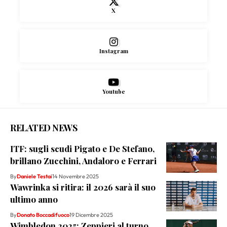
X
Instagram
Youtube
RELATED NEWS
ITF: sugli scudi Pigato e De Stefano,
brillano Zucchini, Andaloro e Ferrari
By
Daniele Testai
14 Novembre 2025
Wawrinka si ritira: il 2026 sarà il suo
ultimo anno
By
Donato Boccadifuoco
19 Dicembre 2025
Wimbledon 2025: Zeppieri al turno