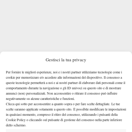
Gestisci la tua privacy
Per fornire le migliori esperienze, noi e i nostri partner utilizziamo tecnologie come i
Djokovic out, grande equilibrio per la finale
cookie per memorizzare e/o accedere alle informazioni del dispositivo. Il consenso a
queste tecnologie permetterà a noi e ai nostri partner di elaborare dati personali come il
In una parte di tabellone che ha perso Novak Djokovic – out
comportamento durante la navigazione o gli ID univoci su questo sito e di mostrare
annunci (non) personalizzati. Non acconsentire o ritirare il consenso può influire
all’esordio con Dino Prizmic – sarà grande equilibrio nello
negativamente su alcune caratteristiche e funzioni.
Jannik Sinner
spicchio opposto a quello di
: “
Non mi sento uno
Clicca qui sotto per acconsentire a quanto sopra o per fare scelte dettagliate. Le tue
scelte saranno applicate solamente a questo sito. È possibile modificare le impostazioni
dei favoriti per la finale, il favorito in questo momento è solo
in qualsiasi momento, compreso il ritiro del consenso, utilizzando i pulsanti della
Jannik. I risultati si alternano molto, Zverev è partito con molta
Cookie Policy o cliccando sul pulsante di gestione del consenso nella parte inferiore
continuità. Anche Djokovic veniva da un infortunio e ha fatto
dello schermo.