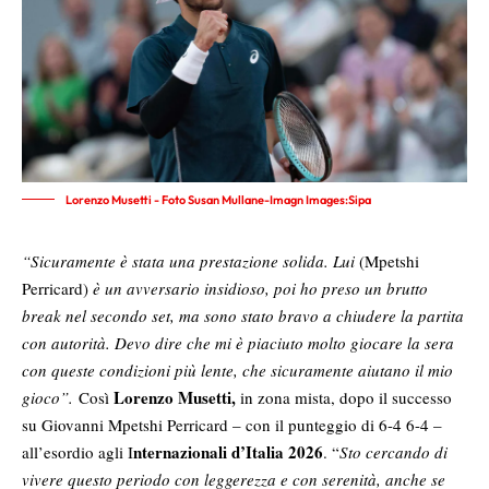
Lorenzo Musetti - Foto Susan Mullane-Imagn Images:Sipa
“Sicuramente è stata una prestazione solida. Lui
(Mpetshi
Perricard)
è un avversario insidioso, poi ho preso un brutto
break nel secondo set, ma sono stato bravo a chiudere la partita
con autorità. Devo dire che mi è piaciuto molto giocare la sera
con queste condizioni più lente, che sicuramente aiutano il mio
Lorenzo Musetti,
gioco”.
Così
in zona mista, dopo il successo
su Giovanni Mpetshi Perricard – con il punteggio di 6-4 6-4 –
nternazionali d’Italia 2026
all’esordio agli I
. “
Sto cercando di
vivere questo periodo con leggerezza e con serenità, anche se