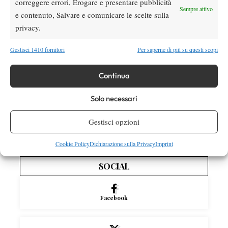
correggere errori, Erogare e presentare pubblicità
Sempre attivo
Swiatek seconda per percentuale di vittorie
e contenuto, Salvare e comunicare le scelte sulla
nei 1000: davanti a lei solo Serena Williams
privacy.
Gestisci 1410 fornitori
Per saperne di più su questi scopi
Atp
News
Masters 1000 Montreal 2026: ritiro per
Shapovalov contro Svajda, motivo e cosa
Continua
succede con le scommesse
Solo necessari
Entry List
Entry List qualificazioni Us Open maschile e
Gestisci opzioni
femminile: partecipanti e italiani impegnati
Cookie Policy
Dichiarazione sulla Privacy
Imprint
SOCIAL
Facebook