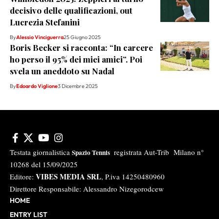
decisivo delle qualificazioni, out
Lucrezia Stefanini
By
Alessio Vinciguerra
25 Giugno 2025
Boris Becker si racconta: “In carcere
ho perso il 95% dei miei amici”. Poi
svela un aneddoto su Nadal
By
Edoardo Viglione
3 Dicembre 2025
Testata giornalistica
registrata Aut-Trib Milano n°
Spazio Tennis
10268 del 15/09/2025
VIBES MEDIA SRL
Editore:
, P.iva 14250480960
Direttore Responsabile: Alessandro Nizegorodcew
HOME
ENTRY LIST