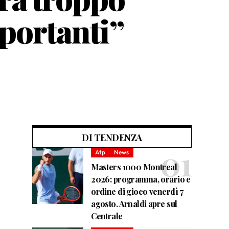
mportanti”
DI TENDENZA
Atp
News
Masters 1000 Montreal
2026: programma, orario e
ordine di gioco venerdì 7
agosto. Arnaldi apre sul
Centrale