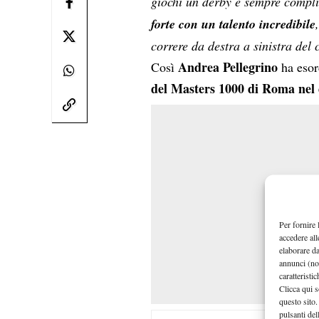
giochi un derby è sempre compl
forte con un talento incredibile
correre da destra a sinistra del
Andrea Pellegrino
Così
ha esor
del Masters 1000 di Roma nel 
Per fornire 
accedere all
elaborare d
annunci (no
caratteristi
Clicca qui s
questo sito.
pulsanti del