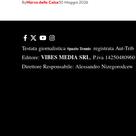
By
Marco della Calce
30 Maggio 2026
Testata giornalistica
registrata Aut-Tri
Spazio Tennis
VIBES MEDIA SRL
Editore:
, P.iva 14250480960
Direttore Responsabile: Alessandro Nizegorodcew