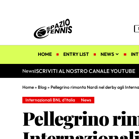
HOME
ENTRY LIST
NEWS
INT
ISCRIVITI AL NOSTRO CANALE YOUTUBE
News
Home
»
Blog
»
Pellegrino rimonta Nardi nel derby agli Intern
Internazionali BNL d'Italia
News
Pellegrino rim
Internazional