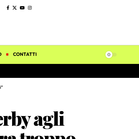
O
CONTATTI
i”
rby agli
ra troppo