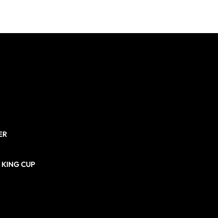
ER
N KING CUP