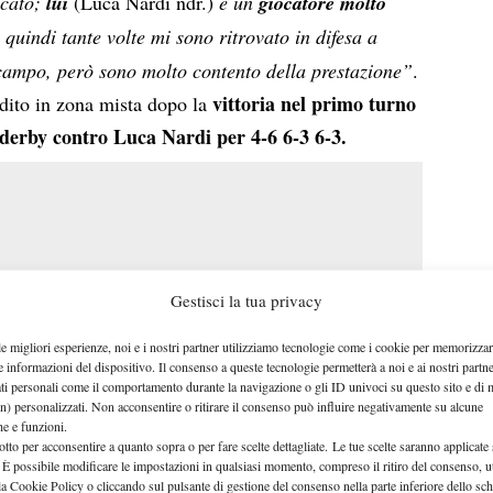
icato;
lui
(Luca Nardi ndr.)
è un
giocatore molto
, quindi tante volte mi sono ritrovato in difesa a
 campo, però sono molto contento della prestazione”
.
vittoria nel primo turno
dito in zona mista dopo la
derby contro Luca Nardi per 4-6 6-3 6-3.
Gestisci la tua privacy
le migliori esperienze, noi e i nostri partner utilizziamo tecnologie come i cookie per memorizzar
e informazioni del dispositivo. Il consenso a queste tecnologie permetterà a noi e ai nostri partne
ati personali come il comportamento durante la navigazione o gli ID univoci su questo sito e di 
n) personalizzati. Non acconsentire o ritirare il consenso può influire negativamente su alcune
che e funzioni.
otto per acconsentire a quanto sopra o per fare scelte dettagliate. Le tue scelte saranno applicate
 È possibile modificare le impostazioni in qualsiasi momento, compreso il ritiro del consenso, ut
la Cookie Policy o cliccando sul pulsante di gestione del consenso nella parte inferiore dello sc