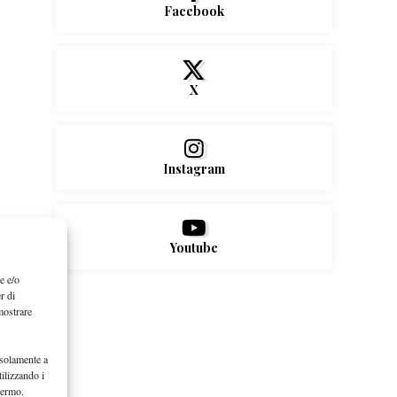
Facebook
X
Instagram
Youtube
e e/o
r di
mostrare
 solamente a
ilizzando i
hermo.