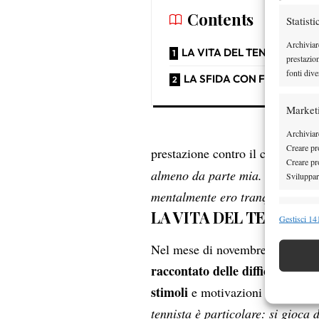
Contents
Statisti
Archiviar
LA VITA DEL TENNISTA
prestazio
fonti dive
LA SFIDA CON FILS
Market
Archiviare
Creare pro
prestazione contro il classe 200
Creare pro
almeno da parte mia. Nel terzo 
Sviluppare
mentalmente ero tranquillo e av
Funzion
LA VITA DEL TENNIST
Gestisci 141
Abbinare e
Nel mese di novembre ai
microfo
Identifica
raccontato delle difficoltà inco
Garanti
stimoli
e motivazioni necessarie
Erogare
tennista è particolare: si gioca