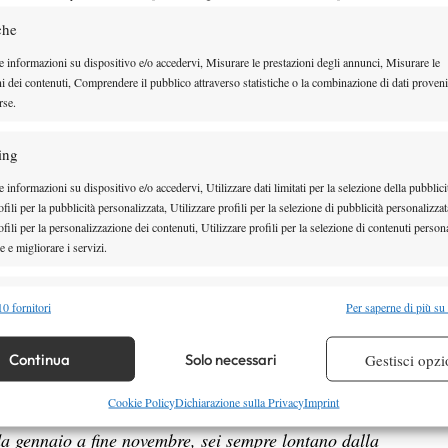
Sempre sulla partita, il tennista
che
pugliese ha analizzato gli aspetti
di cui è più soddisfatto:
“La cosa
e informazioni su dispositivo e/o accedervi, Misurare le prestazioni degli annunci, Misurare le
ni dei contenuti, Comprendere il pubblico attraverso statistiche o la combinazione di dati proveni
che più mi sta piacendo di me
rse.
stesso nell’ultimo periodo è
come
sto affrontando le partite e le
ing
difficoltà”.
E ancora sulla
 informazioni su dispositivo e/o accedervi, Utilizzare dati limitati per la selezione della pubblici
fili per la pubblicità personalizzata, Utilizzare profili per la selezione di pubblicità personalizzat
3 Nardi:
“
Credo che il livello sia salito molto
,
fili per la personalizzazione dei contenuti, Utilizzare profili per la selezione di contenuti persona
set mi sentivo veramente bene fisicamente,
 e migliorare i servizi.
evo tanta energia”.
alità
A
Semp
0 fornitori
Per saperne di più su
 combinare dati provenienti da altre fonti di dati, Collegare diversi dispositivi,
Andrea Pellegrino aveva
ni di Spazio Tennis
,
re i dispositivi in base alle informazioni trasmesse automaticamente.
Continua
Solo necessari
Gestisci opzi
ntrate nelle ultime stagioni,
mancanza di
della
re la sicurezza, prevenire e rilevare frodi, correggere errori,
Cookie Policy
Dichiarazione sulla Privacy
Imprint
 per continuare questa quotidianità:
“La vita del
 e presentare pubblicità e contenuto, Salvare e comunicare le
Semp
 da gennaio a fine novembre, sei sempre lontano dalla