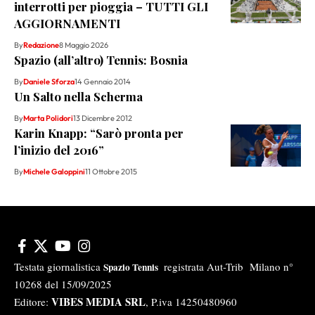
interrotti per pioggia – TUTTI GLI
AGGIORNAMENTI
By
Redazione
8 Maggio 2026
Spazio (all’altro) Tennis: Bosnia
By
Daniele Sforza
14 Gennaio 2014
Un Salto nella Scherma
By
Marta Polidori
13 Dicembre 2012
Karin Knapp: “Sarò pronta per
l’inizio del 2016”
By
Michele Galoppini
11 Ottobre 2015
Testata giornalistica
registrata Aut-Trib Milano n°
Spazio Tennis
10268 del 15/09/2025
VIBES MEDIA SRL
Editore:
, P.iva 14250480960