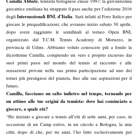
Camilla Abbate
, tennista bolognese classe 1997: la giovanissima
giocatrice emiliana ha strappato il pass anche per l’edizione 2016
Internazionali BNL d’Italia
degli
. Sarà infatti al Foro Italico per
giocare le prequalificazioni, che avranno inizio sabato 30 aprile,
dopo avere raggiunto le semifinali al torneo Open BNL
organizzato dal T.C.M. Tennis Academy di Moruzzo, in
provincia di Udine. Abbiamo voluto conoscere più a fondo la
diciottenne Camilla, compiendo un vero e proprio excursus dai
suoi primi passi nel mondo del tennis al racconto e alle
sensazioni provate nella sua prima partecipazione ad uno dei
tornei più prestigiosi del pianeta, fino alle sue aspirazioni per il
futuro.
Camilla, facciamo un salto indietro nel tempo, tornando per
un attimo alle tue origini da tennista: dove hai cominciato a
giocare, a quale età?
“Ho iniziato a giocare a tennis all’età di sette anni, per caso, in
occasione di un Camp estivo, in un circolo a Bologna, la mia
città; dopo di che, per tre anni, l’ho fatto esclusivamente per