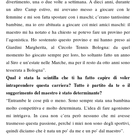
divertimento, una o due volte a settimana. A dieci anni, durante
un altro Camp estivo, mi avevano messo a giocare con le
femmine e mi son fatta spostare con i maschi; c’erano tantissime
bambine, ma io ero abituata a giocare coi miei amici maschi: il
maestro mi ha notato e ha chiesto se potevo fare un provino per
l’agonistica. Ho sostenuto questo provino e mi hanno preso ai
Giardini Margherita, al Circolo Tennis Bologna: da quel
momento ho giocato sempre per loro, ho soltanto fatto un anno
al Siro e un’estate nelle Marche, ma per il resto da otto anni sono
tesserata a Bologna”.
Qual è stata la scintilla che ti ha fatto capire di voler
intraprendere questa carriera? Tutto è partito da te o il
suggerimento del maestro è stato determinante?
“Entrambe le cose più o meno. Sono sempre stata una bambina
molto competitiva e molto determinata. L’idea di fare agonismo
mi intrigava. In casa non c’era però nessuno che mi avesse
trasmesso questa passione, perché i miei non sono degli sportivi,
quindi diciamo che è nata un po’ da me e un po’ dal maestro”.