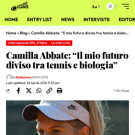
Aa
HOME
ENTRY LIST
NEWS
INTERVISTE
EDITOR
Home
»
Blog
»
Camilla Abbate: “Il mio futuro diviso tra tennis e biologia”
Internazionali BNL d'Italia
Le Interviste
Camilla Abbate: “Il mio futuro
diviso tra tennis e biologia”
By
Redazione
28/04/2016
Last updated: 28 Aprile 2016 11:53 pm
7 Min Read