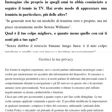
Immagino che proprio in quegli anni tu abbia cominciato a
seguire il tennis in TV. Hai avuto modo di apprezzare una
tennista in particolare, più delle altre?
“In generale non ho un modello di tennista vero e proprio, ma mi
piace sicuramente molto Serena Williams”.
Qual è il tuo colpo migliore, o quanto meno quello con cui ti
senti più a tuo agio?
“Senza dubbio il rovescio bimane lungo linea: è il mio colpo
migliore e quello con cui riesco a incidere maggiormente”.
Com’è stato il tuo cammino negli ultimi mesi e nelle ultime
Gestisci la tua privacy
settimane prima di raggiungere questo grandissimo
Per fornire le migliori esperienze, noi e i nostri partner utilizziamo tecnologie come i
traguardo?
cookie per memorizzare e/o accedere alle informazioni del dispositivo. Il consenso a
“Quest’anno sono contenta per il livello di gioco espresso, ho
queste tecnologie permetterà a noi e ai nostri partner di elaborare dati personali come il
ottenuto dei buoni risultati, ho vinto delle belle partite; me la son
comportamento durante la navigazione o gli ID univoci su questo sito e di mostrare
annunci (non) personalizzati. Non acconsentire o ritirare il consenso può influire
giocata anche con delle ragazze di buon livello, delle 2.1 con cui
negativamente su alcune caratteristiche e funzioni.
ad esempio l’anno scorso perdevo facilmente: mi reputo
Clicca qui sotto per acconsentire a quanto sopra o per fare scelte dettagliate. Le tue
scelte saranno applicate solamente a questo sito. È possibile modificare le impostazioni
abbastanza soddisfatta, me la sono guadagnata perché sapevo
in qualsiasi momento, compreso il ritiro del consenso, utilizzando i pulsanti della
che l’ultimo match che ho vinto per arrivare alle prequali era
Cookie Policy o cliccando sul pulsante di gestione del consenso nella parte inferiore