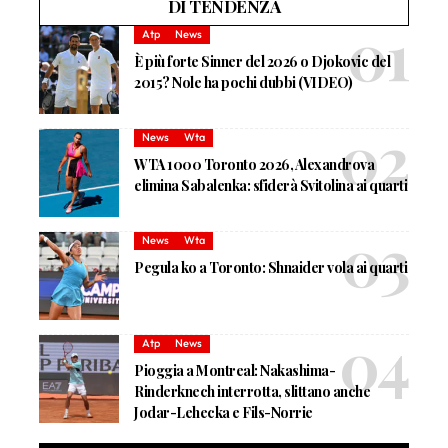
DI TENDENZA
Atp
News
È più forte Sinner del 2026 o Djokovic del
2015? Nole ha pochi dubbi (VIDEO)
News
Wta
WTA 1000 Toronto 2026, Alexandrova
elimina Sabalenka: sfiderà Svitolina ai quarti
News
Wta
Pegula ko a Toronto: Shnaider vola ai quarti
Atp
News
Pioggia a Montreal: Nakashima-
Rinderknech interrotta, slittano anche
Jodar-Lehecka e Fils-Norrie