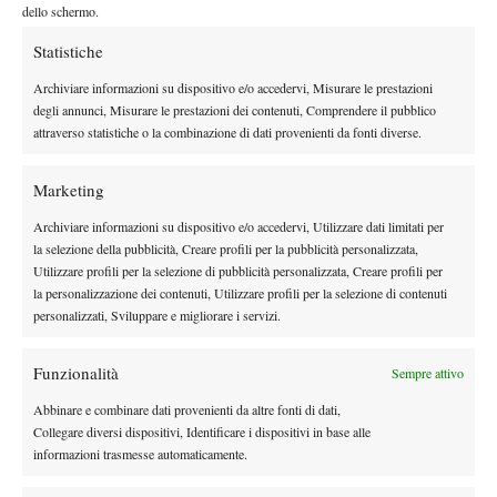
complicato a livello emotivo, in palio c’era Roma, ma sono
dello schermo.
davvero contenta per come sono riuscita a gestire la situazione
Statistiche
caratterialmente”.
Archiviare informazioni su dispositivo e/o accedervi, Misurare le prestazioni
Com’è andata lo scorso anno al Foro? Quali le tue aspettative
degli annunci, Misurare le prestazioni dei contenuti, Comprendere il pubblico
per questa edizione degli Internazionali?
attraverso statistiche o la combinazione di dati provenienti da fonti diverse.
“Il livello al Foro Italico è molto alto. Indubbiamente divertirmi e
giocarmela, poi si vedrà. Anche lo scorso anno il livello era
Marketing
molto alto, essendo poi stata ripescata tra 150 persone, insieme
Archiviare informazioni su dispositivo e/o accedervi, Utilizzare dati limitati per
ad altre due ragazze, mi sentivo sinceramente spaesata. Ho
la selezione della pubblicità, Creare profili per la pubblicità personalizzata,
giocato sul Pietrangeli e…”
Utilizzare profili per la selezione di pubblicità personalizzata, Creare profili per
Pietrangeli? Alcuni lo considerano uno degli stadi più
la personalizzazione dei contenuti, Utilizzare profili per la selezione di contenuti
suggestivi del pianeta, addirittura più caratteristico del
personalizzati, Sviluppare e migliorare i servizi.
Centrale: che sensazioni hai provato?
“Il Pietrangeli… Mi hanno messo a giocare lì, sono un po’
Funzionalità
Sempre attivo
emotiva (ride), il mio primo match al Foro Italico contro la
Abbinare e combinare dati provenienti da altre fonti di dati,
Dentoni è stato veramente emozionante, ero rigida come le statue
Collegare diversi dispositivi, Identificare i dispositivi in base alle
che circondano lo stadio”.
informazioni trasmesse automaticamente.
Il successo più emozionante della tua giovane carriera?