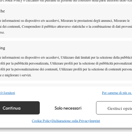
che
e informazioni su dispositivo e/o accedervi, Misurare le prestazioni degli annunci, Misurare le
ni dei contenuti, Comprendere il pubblico attraverso statistiche o la combinazione di dati proveni
rse.
ing
 informazioni su dispositivo e/o accedervi, Utilizzare dati limitati per la selezione della pubblici
fili per la pubblicità personalizzata, Utilizzare profili per la selezione di pubblicità personalizzat
fili per la personalizzazione dei contenuti, Utilizzare profili per la selezione di contenuti persona
 e migliorare i servizi.
alità
Semp
0 fornitori
Per saperne di più su
 combinare dati provenienti da altre fonti di dati, Collegare diversi dispositivi,
asione importante per conquistare punti preziosi in
re i dispositivi in base alle informazioni trasmesse automaticamente.
Continua
Solo necessari
Gestisci opzi
26, dopo un avvio di stagione abbastanza positivo e le
re la sicurezza, prevenire e rilevare frodi, correggere errori,
Cookie Policy
Dichiarazione sulla Privacy
Imprint
ivello WTA.
 e presentare pubblicità e contenuto, Salvare e comunicare le
Semp