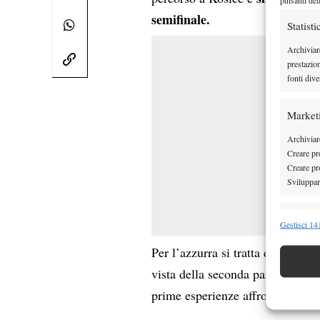
semifinale.
Statisti
Archiviar
prestazio
fonti dive
Market
Archiviare
Creare pro
Creare pro
Sviluppare
Funzion
Gestisci 141
Abbinare e
Per l’azzurra si tratta di un’occ
Identifica
vista della seconda parte del 20
Garanti
prime esperienze affrontate a l
Erogare