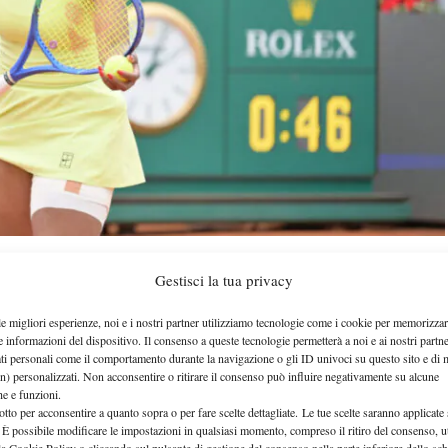
Gestisci la tua privacy
nt nell’ITF W75 di Kosice
. La tennista azzurra
le migliori esperienze, noi e i nostri partner utilizziamo tecnologie come i cookie per memorizzar
e informazioni del dispositivo. Il consenso a queste tecnologie permetterà a noi e ai nostri partne
o Julia Adams con il punteggio di 7-5 6-3
e
ati personali come il comportamento durante la navigazione o gli ID univoci su questo sito e di 
n) personalizzati. Non acconsentire o ritirare il consenso può influire negativamente su alcune
ti di finale del torneo slovacco
. Dopo il netto
che e funzioni.
kova per 6-0 6-1, Grant continua quindi il suo
otto per acconsentire a quanto sopra o per fare scelte dettagliate. Le tue scelte saranno applicate
 È possibile modificare le impostazioni in qualsiasi momento, compreso il ritiro del consenso, ut
ka Andreeva, ex n.65 WTA, per un posto in
la Cookie Policy o cliccando sul pulsante di gestione del consenso nella parte inferiore dello sc