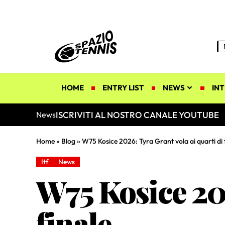
HOME
ENTRY LIST
NEWS
INT
ISCRIVITI AL NOSTRO CANALE YOUTUBE
News
Home
»
Blog
»
W75 Kosice 2026: Tyra Grant vola ai quarti di 
Itf
News
W75 Kosice 202
finale