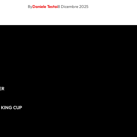
By
Daniele Testai
8 Dicembre 2025
ER
N KING CUP