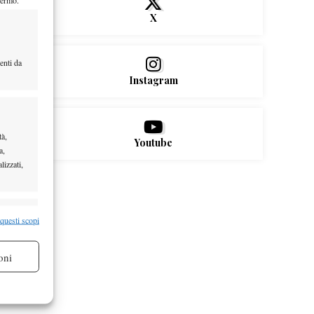
X
enti da
Instagram
tà,
Youtube
a,
lizzati,
re attivo
 questi scopi
oni
re attivo