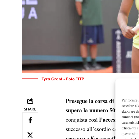
Tyra Grant - Foto FITP
Prosegue la corsa di Tyra Gra
Per fornire 
accedere all
supera la numero 509 del mond
SHARE
elaborare d
annunci (no
l’accesso ai quar
conquista così
caratteristi
successo all’esordio contro Stra
Clicca qui s
questo sito.
sfiderà Eri
percorso a Kosice e
pulsanti del