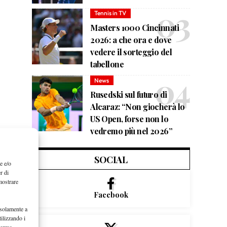
Tennis in TV
Masters 1000 Cincinnati
2026: a che ora e dove
vedere il sorteggio del
tabellone
News
Rusedski sul futuro di
Alcaraz: “Non giocherà lo
US Open, forse non lo
vedremo più nel 2026”
SOCIAL
e e/o
r di
mostrare
Facebook
 solamente a
ilizzando i
hermo.