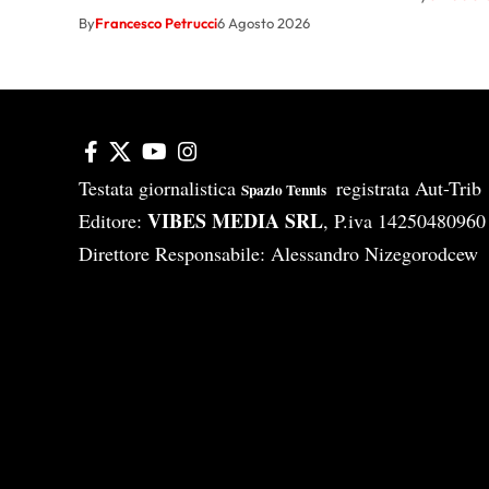
By
Francesco Petrucci
6 Agosto 2026
Testata giornalistica
registrata Aut-Tri
Spazio Tennis
VIBES MEDIA SRL
Editore:
, P.iva 14250480960
Direttore Responsabile: Alessandro Nizegorodcew