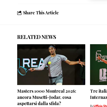
scelte 
Share This Article
RELATED NEWS
Masters 1000 Montreal 2026:
Tre ital
ancora Musetti-Jodar, cosa
Internaz
aspettarsi dalla sfida?
By
Ufficio S