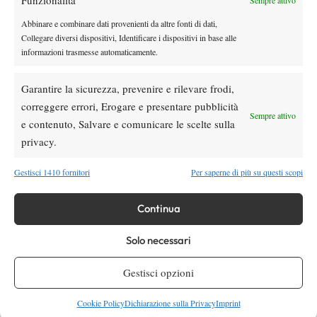
Sempre attivo
Atp
News
Abbinare e combinare dati provenienti da altre fonti di dati,
Masters 1000 Montreal 2026: ancora
Collegare diversi dispositivi, Identificare i dispositivi in base alle
Musetti-Jodar, cosa aspettarsi dalla sfida?
informazioni trasmesse automaticamente.
Garantire la sicurezza, prevenire e rilevare frodi,
SOCIAL
correggere errori, Erogare e presentare pubblicità
Sempre attivo
e contenuto, Salvare e comunicare le scelte sulla
privacy.
Facebook
Gestisci 1410 fornitori
Per saperne di più su questi scopi
X
Continua
Solo necessari
Instagram
Gestisci opzioni
Cookie Policy
Dichiarazione sulla Privacy
Imprint