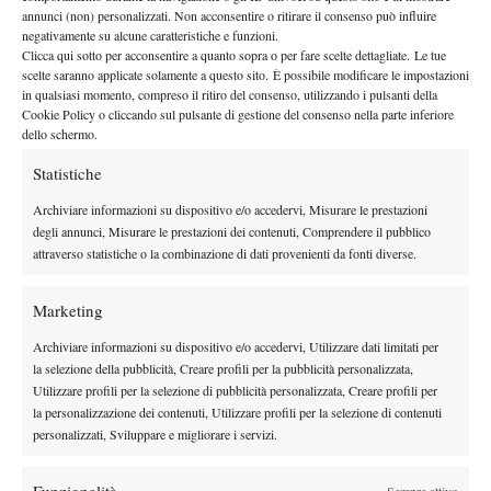
annunci (non) personalizzati. Non acconsentire o ritirare il consenso può influire
negativamente su alcune caratteristiche e funzioni.
Clicca qui sotto per acconsentire a quanto sopra o per fare scelte dettagliate. Le tue
scelte saranno applicate solamente a questo sito. È possibile modificare le impostazioni
in qualsiasi momento, compreso il ritiro del consenso, utilizzando i pulsanti della
Cookie Policy o cliccando sul pulsante di gestione del consenso nella parte inferiore
dello schermo.
DI TENDENZA
Statistiche
Atp
News
Archiviare informazioni su dispositivo e/o accedervi, Misurare le prestazioni
Masters 1000 Montreal 2026: Darderi
degli annunci, Misurare le prestazioni dei contenuti, Comprendere il pubblico
Shang inizia in ritardo per pioggia
attraverso statistiche o la combinazione di dati provenienti da fonti diverse.
Marketing
Atp
News
Masters 1000 Montreal 2026: solo 2 top ten al terzo turno,
Archiviare informazioni su dispositivo e/o accedervi, Utilizzare dati limitati per
terza volta dal 1990
la selezione della pubblicità, Creare profili per la pubblicità personalizzata,
Utilizzare profili per la selezione di pubblicità personalizzata, Creare profili per
Challenger
News
la personalizzazione dei contenuti, Utilizzare profili per la selezione di contenuti
Challenger 100 Bergamo: il torneo
personalizzati, Sviluppare e migliorare i servizi.
diventerà un 125 a partire dal 2027
Funzionalità