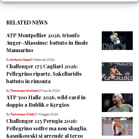
Youtube
RELATED NEWS
ATP Montpellier 2026, trionfo
Auger-Aliassime: battuto in finale
Mannarino
By
Antonio Sepe
8 Febbraio 2026
Challenger 175 Cagliari 2026:
Pellegrino riparte, Sakellaridis
battuto in rimonta
By
Tommaso Giuliani
29 Aprile 2026
ATP 500 Halle 2026, wild card in
doppio a Bublik e Kyrgios
By
Tommaso Vitali
27 Maggio 2026
Challenger 125 Perugia 2026:
Pellegrino soffre ma non sbaglia,
Kasnikowski si arrende al terzo