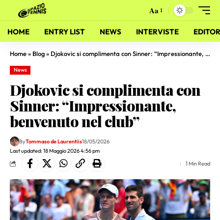
Aa
HOME
ENTRY LIST
NEWS
INTERVISTE
EDITOR
Home
»
Blog
»
Djokovic si complimenta con Sinner: “Impressionante, benvenuto nel club”
News
Djokovic si complimenta con
Sinner: “Impressionante,
benvenuto nel club”
By
Tommaso de Laurentiis
18/05/2026
Last updated: 18 Maggio 2026 4:56 pm
1 Min Read