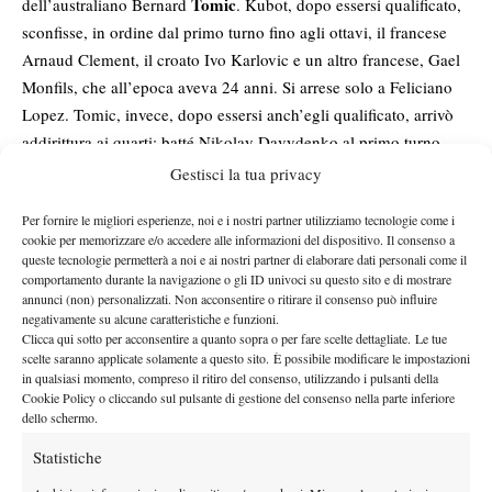
Tomic
dell’australiano Bernard
. Kubot, dopo essersi qualificato,
sconfisse, in ordine dal primo turno fino agli ottavi, il francese
Arnaud Clement, il croato Ivo Karlovic e un altro francese, Gael
Monfils, che all’epoca aveva 24 anni. Si arrese solo a Feliciano
Lopez. Tomic, invece, dopo essersi anch’egli qualificato, arrivò
addirittura ai quarti: batté Nikolay Davydenko al primo turno,
con un netto 3-0, poi un altro russo, Igor Andreev,
Gestisci la tua privacy
successivamente lo svedese Robin Soderling, e infine il belga
Per fornire le migliori esperienze, noi e i nostri partner utilizziamo tecnologie come i
Xavier Malisse, cedendo solo a Novak Djokovic nel match per la
cookie per memorizzare e/o accedere alle informazioni del dispositivo. Il consenso a
semifinale.
queste tecnologie permetterà a noi e ai nostri partner di elaborare dati personali come il
Domenica
scopriremo se il sogno di Safiullin e Mochizuki dovrà
comportamento durante la navigazione o gli ID univoci su questo sito e di mostrare
annunci (non) personalizzati. Non acconsentire o ritirare il consenso può influire
interrompersi o se almeno uno di loro due riuscirà a spingersi
negativamente su alcune caratteristiche e funzioni.
oltre il muro degli ottavi. Sta di fatto che il tabellone da qui in poi
Clicca qui sotto per acconsentire a quanto sopra o per fare scelte dettagliate. Le tue
affronteranno,
scelte saranno applicate solamente a questo sito. È possibile modificare le impostazioni
è stato poco clemente con i due qualificati che
in qualsiasi momento, compreso il ritiro del consenso, utilizzando i pulsanti della
rispettivamente, Jannik Sinner e Nole Djokovic
. Da ricordare,
Cookie Policy o cliccando sul pulsante di gestione del consenso nella parte inferiore
tuttavia, che Safiullin è già arrivato agli ottavi di Wimbledon in
dello schermo.
carriera, nel 2023, anno in cui perse solo ai quarti contro Sinner.
Statistiche
E Mochizuki, dal canto suo, vanta un titolo Wimbledon a livello