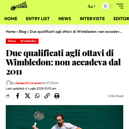
Aa
HOME
ENTRY LIST
NEWS
INTERVISTE
EDITOR
Home
»
Blog
»
Due qualificati agli ottavi di Wimbledon: non accadeva dal 2011
News
Wimbledon
Due qualificati agli ottavi di
Wimbledon: non accadeva dal
2011
By
Jacopo Di Lorenzo
04/07/2026
Last updated: 4 Luglio 2026 10:51 am
2 Min Read