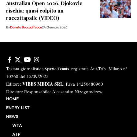
Australian Open 2026, Djokovic
rischia: quasi colpito un
raccattapalle (VIDEO)
By
Donato Boccadifuoco
24 Gennaio 2026
Testata giornalistica
registrata Aut-Trib Milano n°
Spazio Tennis
10268 del 15/09/2025
VIBES MEDIA SRL
Editore:
, P.iva 14250480960
Direttore Responsabile: Alessandro Nizegorodcew
HOME
ENTRY LIST
NEWS
WTA
ATP