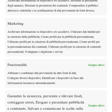
Archiviare informazioni su dispositivo e/o accedervi, Misurare le prestazioni
juniores, il che dimostra che qui si trova a suo agio e in grado di
degli annunci, Misurare le prestazioni dei contenuti, Comprendere il pubblico
esprimere il suo miglior tennis.
attraverso statistiche o la combinazione di dati provenienti da fonti diverse.
Marketing
Archiviare informazioni su dispositivo e/o accedervi, Utilizzare dati limitati per
la selezione della pubblicità, Creare profili per la pubblicità personalizzata,
Utilizzare profili per la selezione di pubblicità personalizzata, Creare profili per
DI TENDENZA
la personalizzazione dei contenuti, Utilizzare profili per la selezione di contenuti
personalizzati, Sviluppare e migliorare i servizi.
News
Dalle porte dell’eliminazione alla gloria:
Norrie scrive la sua favola a Montreal,
Funzionalità
Sempre attivo
rimonta folle su de Minaur
Abbinare e combinare dati provenienti da altre fonti di dati,
Collegare diversi dispositivi, Identificare i dispositivi in base alle
News
Wta
informazioni trasmesse automaticamente.
Paolini salta il WTA 1000 di Cincinnati, non
difenderà la finale del 2025
Garantire la sicurezza, prevenire e rilevare frodi,
correggere errori, Erogare e presentare pubblicità
Atp
News
Sempre attivo
e contenuto, Salvare e comunicare le scelte sulla
Masters 1000 Montreal 2026: programma,