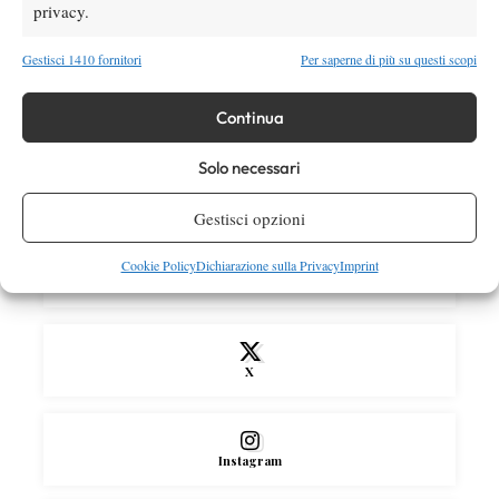
privacy.
orario e ordine di gioco venerdì 7 agosto.
Arnaldi apre sul Centrale
Gestisci 1410 fornitori
Per saperne di più su questi scopi
Atp
News
Masters 1000 Montreal 2026: Darderi
Continua
rimonta Shang e vola agli ottavi
Solo necessari
SOCIAL
Gestisci opzioni
Cookie Policy
Dichiarazione sulla Privacy
Imprint
Facebook
X
Instagram