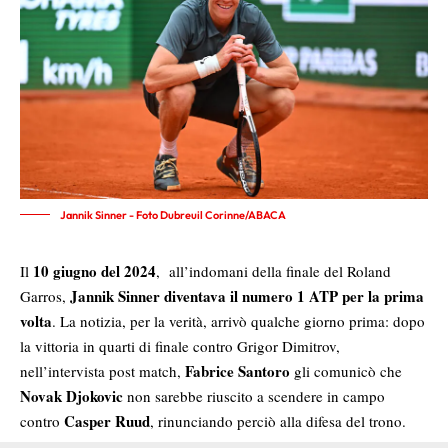
Jannik Sinner - Foto Dubreuil Corinne/ABACA
10 giugno del 2024
Il
, all’indomani della finale del Roland
Jannik Sinner diventava il numero 1 ATP per la prima
Garros,
volta
. La notizia, per la verità, arrivò qualche giorno prima: dopo
la vittoria in quarti di finale contro Grigor Dimitrov,
Fabrice Santoro
nell’intervista post match,
gli comunicò che
Novak Djokovic
non sarebbe riuscito a scendere in campo
Casper Ruud
contro
, rinunciando perciò alla difesa del trono.