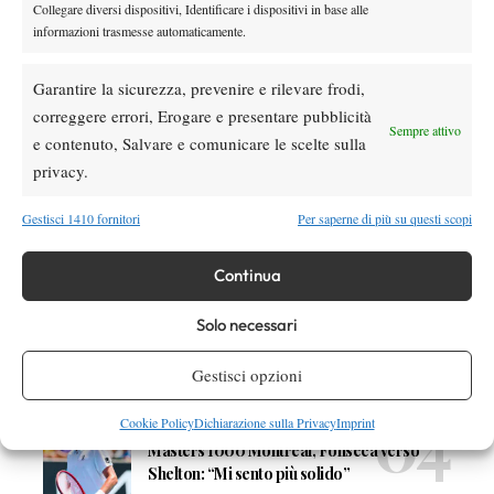
Collegare diversi dispositivi, Identificare i dispositivi in base alle
informazioni trasmesse automaticamente.
DI TENDENZA
News
Garantire la sicurezza, prevenire e rilevare frodi,
Grant si racconta: “Wimbledon è stato il
correggere errori, Erogare e presentare pubblicità
Sempre attivo
torneo delle prime volte. Ora cerco di
e contenuto, Salvare e comunicare le scelte sulla
avvicinarmi alla Top 100”
privacy.
News
Gestisci 1410 fornitori
Per saperne di più su questi scopi
Wilson celebra Federer: ecco la RF 01 Pro
Hall of Fame 2026
Continua
News
Solo necessari
Marco Panichi: “Sinner e Djokovic? Due
ragazzi normalissimi, ossessionati dal
Gestisci opzioni
tennis”
Cookie Policy
Dichiarazione sulla Privacy
Imprint
News
Masters 1000 Montreal, Fonseca verso
Shelton: “Mi sento più solido”