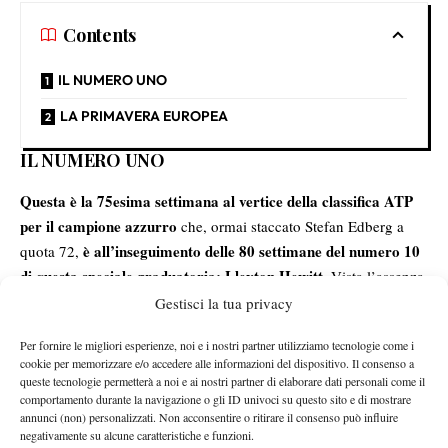
Contents
IL NUMERO UNO
LA PRIMAVERA EUROPEA
IL NUMERO UNO
Questa è la 75esima settimana al vertice della classifica ATP
per il campione azzurro
che, ormai staccato Stefan Edberg a
è all’inseguimento delle 80 settimane del numero 10
quota 72,
di questa speciale graduatoria: Lleyton Hewitt
. Vista l’assenza
Jannik è già sicuro di
di Carlos Alcaraz da Wimbledon 2026,
Gestisci la tua privacy
rimanere in cima anche dopo lo slam Londinese
.
Per fornire le migliori esperienze, noi e i nostri partner utilizziamo tecnologie come i
LA PRIMAVERA EUROPEA
cookie per memorizzare e/o accedere alle informazioni del dispositivo. Il consenso a
queste tecnologie permetterà a noi e ai nostri partner di elaborare dati personali come il
La stagione sulla terra rossa europea
, nonostante venga vista
comportamento durante la navigazione o gli ID univoci su questo sito e di mostrare
è storicamente un periodo di grandi
come la più indigesta,
annunci (non) personalizzati. Non acconsentire o ritirare il consenso può influire
negativamente su alcune caratteristiche e funzioni.
raccolti per Sinner
: tra l’aprile e il maggio 2019 ottiene la prima