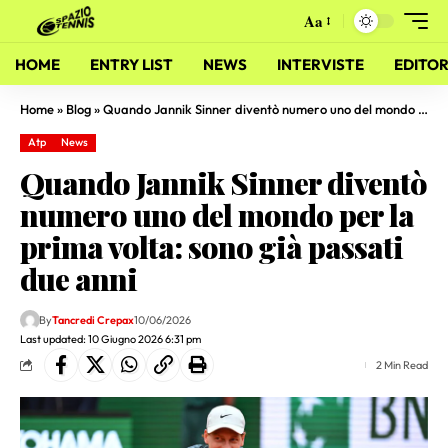
Aa
HOME
ENTRY LIST
NEWS
INTERVISTE
EDITOR
Home
»
Blog
»
Quando Jannik Sinner diventò numero uno del mondo per la prima volta: sono già passati due anni
Atp
News
Quando Jannik Sinner diventò
numero uno del mondo per la
prima volta: sono già passati
due anni
By
Tancredi Crepax
10/06/2026
Last updated: 10 Giugno 2026 6:31 pm
2 Min Read