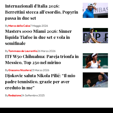
Internazionali d’Italia 2026:
Berrettini stecca all’esordio, Popyrin
passa in due set
By
Marco della Calce
7 Maggio 2026
Masters 1000 Miami 2026: Sinner
liquida Tiafoe in due set e vola in
semifinale
By
Tommaso de Laurentiis
26 Marzo 2026
ITF W50 Chihuahua: Pareja trionfa in
Messico, Top 250 nel mirino
By
Giacomo Nicotera
23 Marzo 2026
Djokovic saluta Nikola Pilić: “Il mio
padre tennistico, grazie per aver
creduto in me”
By
Redazione
24 Settembre 2025