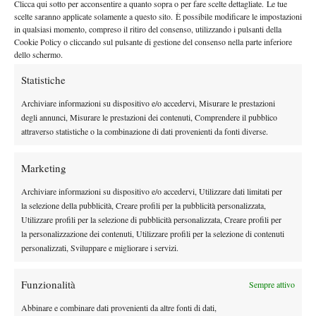
Clicca qui sotto per acconsentire a quanto sopra o per fare scelte dettagliate. Le tue
vittoria ATP e la prima vittoria in un Masters 1000, a Roma.
scelte saranno applicate solamente a questo sito. È possibile modificare le impostazioni
in qualsiasi momento, compreso il ritiro del consenso, utilizzando i pulsanti della
Roland Garros
Lo stesso vale per il
che , nel bene o nel male, è
Cookie Policy o cliccando sul pulsante di gestione del consenso nella parte inferiore
il suo
intrecciato con la carriera dell’azzurro: è qui che raggiunse
dello schermo.
primo quarto di finale Slam nel 2020
, durante l’edizione che fu
Statistiche
autunnale a causa del Covid. In quell’occasione ottenne anche la
prima vittoria contro un top 10
sua
a questo livello, battendo
Archiviare informazioni su dispositivo e/o accedervi, Misurare le prestazioni
degli annunci, Misurare le prestazioni dei contenuti, Comprendere il pubblico
Alexander Zverev agli ottavi di finale.
attraverso statistiche o la combinazione di dati provenienti da fonti diverse.
A Parigi ha anche perso una finale Slam per a prima volta,
subendo una delle sconfitte più dolorose della sua carriera contro
Marketing
Carlos Alcaraz in 5 set: una delusione che ha cercato di
sarebbe stato il primo
vendicare proprio quest’anno, in cui
Archiviare informazioni su dispositivo e/o accedervi, Utilizzare dati limitati per
la selezione della pubblicità, Creare profili per la pubblicità personalizzata,
giocatore da Rafael Nadal (2010) a vincere tutti e tre i
Utilizzare profili per la selezione di pubblicità personalizzata, Creare profili per
Masters 1000 sulla terra e il Roland Garros nella stessa
la personalizzazione dei contenuti, Utilizzare profili per la selezione di contenuti
stagione
.
personalizzati, Sviluppare e migliorare i servizi.
Funzionalità
Sempre attivo
Abbinare e combinare dati provenienti da altre fonti di dati,