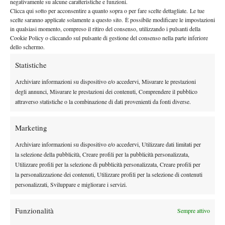
negativamente su alcune caratteristiche e funzioni.
Da quel momento, racconta Puerta, il rapporto si sarebbe
Clicca qui sotto per acconsentire a quanto sopra o per fare scelte dettagliate. Le tue
definitivamente incrinato. L’argentino sostiene di aver accusato
scelte saranno applicate solamente a questo sito. È possibile modificare le impostazioni
un forte malessere fisico, tanto da parlare apertamente con il
in qualsiasi momento, compreso il ritiro del consenso, utilizzando i pulsanti della
Cookie Policy o cliccando sul pulsante di gestione del consenso nella parte inferiore
manager dello spagnolo:
“Gli dissi chiaramente:
‘Oggi è il mio
dello schermo.
ultimo giorno, mi sento male, ho tachicardia’
. Non so se fosse il
Statistiche
sole, la pressione o la cattiva energia per quello che era
successo, ma mi sentivo vuoto”.
Archiviare informazioni su dispositivo e/o accedervi, Misurare le prestazioni
“Pagati da solo il biglietto per Miami”
degli annunci, Misurare le prestazioni dei contenuti, Comprendere il pubblico
attraverso statistiche o la combinazione di dati provenienti da fonti diverse.
Dopo essere tornato in hotel per riposare, Puerta decide di
scrivere un messaggio a Davidovich. La risposta dello spagnolo
Marketing
arriva soltanto in tarda serata: “
Ne parliamo domani”
. Una frase
Archiviare informazioni su dispositivo e/o accedervi, Utilizzare dati limitati per
che aveva lasciato aperta, almeno nella testa dell’argentino, la
la selezione della pubblicità, Creare profili per la pubblicità personalizzata,
possibilità di un chiarimento.
“Ho iniziato a pensare che forse
Utilizzare profili per la selezione di pubblicità personalizzata, Creare profili per
la personalizzazione dei contenuti, Utilizzare profili per la selezione di contenuti
fosse disposto a riflettere
, magari a propormi di finire il torneo
personalizzati, Sviluppare e migliorare i servizi.
insieme e poi discutere del messaggio che gli avevo mandato. Tu
credi che se il giorno dopo ci fossimo seduti a parlare e lui mi
Funzionalità
Sempre attivo
avesse chiesto di restare, io non sarei rimasto?”.