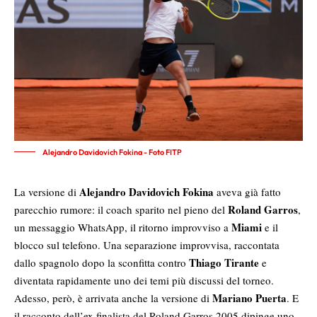
Alejandro Davidovich Fokina - Foto FITP
Alejandro Davidovich Fokina
La versione di
aveva già fatto
Roland Garros
parecchio rumore: il coach sparito nel pieno del
,
Miami
un messaggio WhatsApp, il ritorno improvviso a
e il
blocco sul telefono. Una separazione improvvisa, raccontata
Thiago Tirante
dallo spagnolo dopo la sconfitta contro
e
diventata rapidamente uno dei temi più discussi del torneo.
Mariano Puerta
Adesso, però, è arrivata anche la versione di
. E
il racconto dell’ex finalista del Roland Garros 2005 dipinge uno