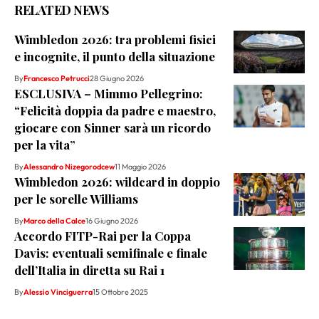
RELATED NEWS
Wimbledon 2026: tra problemi fisici
e incognite, il punto della situazione
By
Francesco Petrucci
28 Giugno 2026
ESCLUSIVA – Mimmo Pellegrino:
“Felicità doppia da padre e maestro,
giocare con Sinner sarà un ricordo
per la vita”
By
Alessandro Nizegorodcew
11 Maggio 2026
Wimbledon 2026: wildcard in doppio
per le sorelle Williams
By
Marco della Calce
16 Giugno 2026
Accordo FITP-Rai per la Coppa
Davis: eventuali semifinale e finale
dell’Italia in diretta su Rai 1
By
Alessio Vinciguerra
15 Ottobre 2025