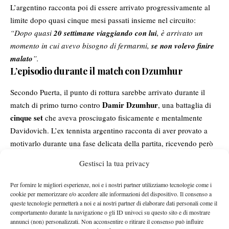
L’argentino racconta poi di essere arrivato progressivamente al
limite dopo quasi cinque mesi passati insieme nel circuito:
“Dopo quasi
20 settimane viaggiando con lui
, è arrivato un
momento in cui avevo bisogno di fermarmi,
se non volevo finire
malato
”.
L’episodio durante il match con Dzumhur
Secondo Puerta, il punto di rottura sarebbe arrivato durante il
Damir Dzumhur
match di primo turno contro
, una battaglia di
cinque set
che aveva prosciugato fisicamente e mentalmente
Davidovich. L’ex tennista argentino racconta di aver provato a
motivarlo durante una fase delicata della partita, ricevendo però
una reazione violentissima: “
In un momento ho cercato di
Gestisci la tua privacy
incoraggiarlo, volevo spingerlo a non perdere il focus. Alex si è
girato con una faccia che sembrava volesse assassinarmi. Mi
Per fornire le migliori esperienze, noi e i nostri partner utilizziamo tecnologie come i
disse:
‘Non vedi che sono stanco? Che non riesco a muovermi?
cookie per memorizzare e/o accedere alle informazioni del dispositivo. Il consenso a
queste tecnologie permetterà a noi e ai nostri partner di elaborare dati personali come il
Non dirmi più niente’
. Me lo disse in una maniera che ancora
comportamento durante la navigazione o gli ID univoci su questo sito e di mostrare
oggi mi pesa”.
annunci (non) personalizzati. Non acconsentire o ritirare il consenso può influire