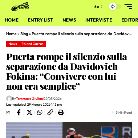
Aa
HOME
ENTRY LIST
NEWS
INTERVISTE
EDITOR
Home
»
Blog
»
Puerta rompe il silenzio sulla separazione da Davidovich Fokina: “Convivere con lui non era semplice”
News
Roland Garros
Puerta rompe il silenzio sulla
separazione da Davidovich
Fokina: “Convivere con lui
non era semplice”
By
Tommaso Giuliani
29/05/2026
Last updated: 29 Maggio 2026 1:13 pm
5 Min Read