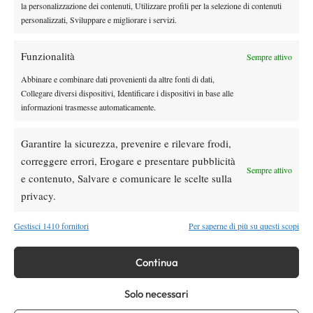
Quinn, Sonego entra nel tabellone
la personalizzazione dei contenuti, Utilizzare profili per la selezione di contenuti
personalizzati, Sviluppare e migliorare i servizi.
Tennis in TV
Funzionalità
Sempre attivo
Masters 1000 Cincinnati 2026: a che ora e
dove vedere il sorteggio del tabellone
Abbinare e combinare dati provenienti da altre fonti di dati,
Collegare diversi dispositivi, Identificare i dispositivi in base alle
informazioni trasmesse automaticamente.
News
Rusedski sul futuro di Alcaraz: “Non
Garantire la sicurezza, prevenire e rilevare frodi,
giocherà lo US Open, forse non lo vedremo
più nel 2026”
correggere errori, Erogare e presentare pubblicità
Sempre attivo
e contenuto, Salvare e comunicare le scelte sulla
privacy.
SOCIAL
Gestisci 1410 fornitori
Per saperne di più su questi scopi
Facebook
Continua
Solo necessari
X