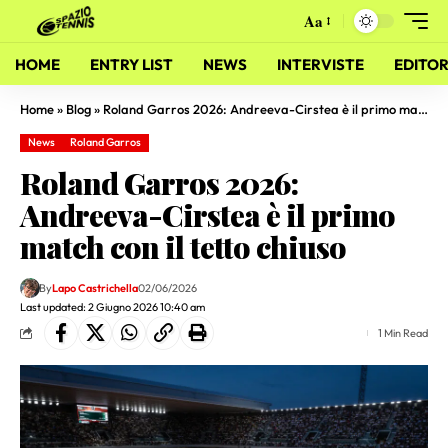
Aa
HOME
ENTRY LIST
NEWS
INTERVISTE
EDITOR
Home
»
Blog
»
Roland Garros 2026: Andreeva-Cirstea è il primo match con il tetto chiuso
News
Roland Garros
Roland Garros 2026:
Andreeva-Cirstea è il primo
match con il tetto chiuso
By
Lapo Castrichella
02/06/2026
Last updated: 2 Giugno 2026 10:40 am
1 Min Read