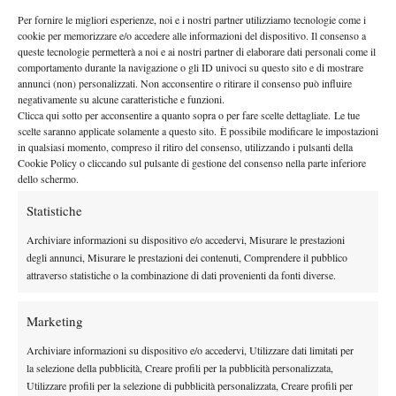
COURT PHILIPPE-CHATRIER
Per fornire le migliori esperienze, noi e i nostri partner utilizziamo tecnologie come i
cookie per memorizzare e/o accedere alle informazioni del dispositivo. Il consenso a
ore 11.00 – (8) Andreeva vs (18) Cirstea
queste tecnologie permetterà a noi e ai nostri partner di elaborare dati personali come il
a seguire – (7) Svitolina vs (15) Kostyuk
comportamento durante la navigazione o gli ID univoci su questo sito e di mostrare
annunci (non) personalizzati. Non acconsentire o ritirare il consenso può influire
a seguire – (27) Jodar vs (2) Zverev
negativamente su alcune caratteristiche e funzioni.
non prima delle 20.15 – (26) Mensik vs (28) Fonseca
Clicca qui sotto per acconsentire a quanto sopra o per fare scelte dettagliate. Le tue
scelte saranno applicate solamente a questo sito. È possibile modificare le impostazioni
in qualsiasi momento, compreso il ritiro del consenso, utilizzando i pulsanti della
Cookie Policy o cliccando sul pulsante di gestione del consenso nella parte inferiore
dello schermo.
Statistiche
DI TENDENZA
Archiviare informazioni su dispositivo e/o accedervi, Misurare le prestazioni
degli annunci, Misurare le prestazioni dei contenuti, Comprendere il pubblico
Atp
News
attraverso statistiche o la combinazione di dati provenienti da fonti diverse.
Masters 1000 Montreal 2026:
Bolelli/Vavassori fuori al primo turno
Marketing
Archiviare informazioni su dispositivo e/o accedervi, Utilizzare dati limitati per
News
la selezione della pubblicità, Creare profili per la pubblicità personalizzata,
Masters 1000 Cincinnati 2026: forfait di
Utilizzare profili per la selezione di pubblicità personalizzata, Creare profili per