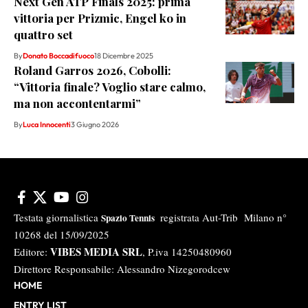
Next Gen ATP Finals 2025: prima
vittoria per Prizmic, Engel ko in
quattro set
By
Donato Boccadifuoco
18 Dicembre 2025
Roland Garros 2026, Cobolli:
“Vittoria finale? Voglio stare calmo,
ma non accontentarmi”
By
Luca Innocenti
3 Giugno 2026
Testata giornalistica
registrata Aut-Trib Milano n°
Spazio Tennis
10268 del 15/09/2025
VIBES MEDIA SRL
Editore:
, P.iva 14250480960
Direttore Responsabile: Alessandro Nizegorodcew
HOME
ENTRY LIST