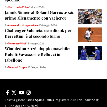
By
Marco della Calce
5 Marzo 2026
Jannik Sinner al Roland Garros 2026:
primo allenamento con Vacherot
By
Alessandro Nizegorodcew
20 Maggio 2026
Challenger Valencia, esordio ok per
Berrettini: è al secondo turno
By
Tommaso Vitali
13 Maggio 2026
Wimbledon 2026, doppio maschile:
Bolelli/Vavassori e Bellucci in
tabellone
By
Tancredi Crepax
27 Giugno 2026
Testata giornalistica
registrata Aut-Trib Milano n°
Spazio Tennis
10268 del 15/09/2025