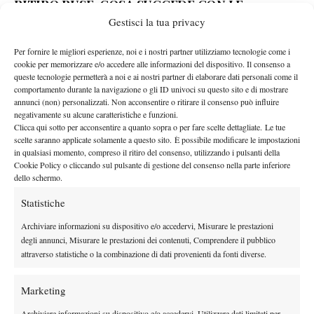
RITIRO RUSE, COSA SUCCEDE CON LE
SCOMMESSE
Gestisci la tua privacy
parte dei siti
La sfida è regolarmente cominciata, quindi
Per fornire le migliori esperienze, noi e i nostri partner utilizziamo tecnologie come i
cookie per memorizzare e/o accedere alle informazioni del dispositivo. Il consenso a
scommesse rimborsa gli esiti
(Ruse perdente, Frech vincente). Il
queste tecnologie permetterà a noi e ai nostri partner di elaborare dati personali come il
consiglio, però, è di controllare il regolamento del sito di betting
comportamento durante la navigazione o gli ID univoci su questo sito e di mostrare
annunci (non) personalizzati. Non acconsentire o ritirare il consenso può influire
sul quale avete piazzato la giocata. Verranno pagate
negativamente su alcune caratteristiche e funzioni.
regolarmente le quote relative al primo parziale che si è
Clicca qui sotto per acconsentire a quanto sopra o per fare scelte dettagliate. Le tue
concluso. Le quote che invece saranno rimborsate interessano il
scelte saranno applicate solamente a questo sito. È possibile modificare le impostazioni
in qualsiasi momento, compreso il ritiro del consenso, utilizzando i pulsanti della
set betting. Infine, quelle sugli under e over games verranno
Cookie Policy o cliccando sul pulsante di gestione del consenso nella parte inferiore
pagate solo ed esclusivamente se l’esito risulta già certificabile.
dello schermo.
Statistiche
Archiviare informazioni su dispositivo e/o accedervi, Misurare le prestazioni
degli annunci, Misurare le prestazioni dei contenuti, Comprendere il pubblico
attraverso statistiche o la combinazione di dati provenienti da fonti diverse.
DI TENDENZA
Marketing
Atp
News
Archiviare informazioni su dispositivo e/o accedervi, Utilizzare dati limitati per