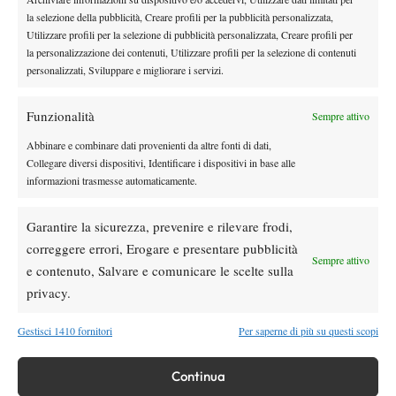
Ritiro Alcaraz da Cincinnati, US Open a
la selezione della pubblicità, Creare profili per la pubblicità personalizzata,
rischio?
Utilizzare profili per la selezione di pubblicità personalizzata, Creare profili per
la personalizzazione dei contenuti, Utilizzare profili per la selezione di contenuti
personalizzati, Sviluppare e migliorare i servizi.
Atp
News
Masters 1000 Montreal 2026: cade un altro
italiano, Sonego subito fuori
Funzionalità
Sempre attivo
Abbinare e combinare dati provenienti da altre fonti di dati,
Atp
News
Collegare diversi dispositivi, Identificare i dispositivi in base alle
informazioni trasmesse automaticamente.
Draper torna in campo ma si arrende ad
Atmane: lacrime a Montreal dopo il rientro
Garantire la sicurezza, prevenire e rilevare frodi,
correggere errori, Erogare e presentare pubblicità
Atp
News
Sempre attivo
e contenuto, Salvare e comunicare le scelte sulla
Masters 1000 Montreal 2026: programma,
privacy.
orari e ordine di gioco di mercoledì 5
agosto con Musetti in campo
Gestisci 1410 fornitori
Per saperne di più su questi scopi
SOCIAL
Continua