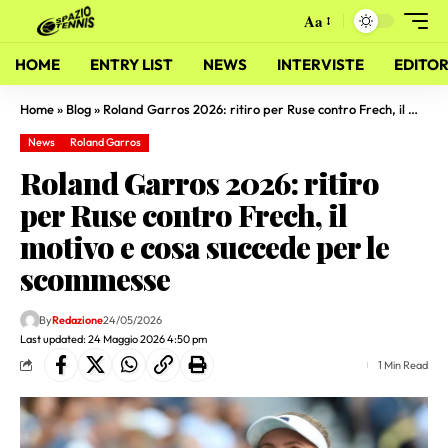
Aa
HOME
ENTRY LIST
NEWS
INTERVISTE
EDITOR
Home
»
Blog
»
Roland Garros 2026: ritiro per Ruse contro Frech, il motivo e cosa succede per le scommesse
News
Roland Garros
Roland Garros 2026: ritiro
per Ruse contro Frech, il
motivo e cosa succede per le
scommesse
By
Redazione
24/05/2026
Last updated: 24 Maggio 2026 4:50 pm
1 Min Read