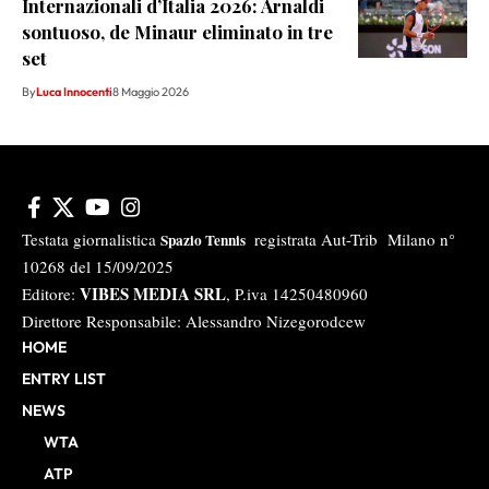
Internazionali d’Italia 2026: Arnaldi
sontuoso, de Minaur eliminato in tre
set
By
Luca Innocenti
8 Maggio 2026
Testata giornalistica
registrata Aut-Trib Milano n°
Spazio Tennis
10268 del 15/09/2025
VIBES MEDIA SRL
Editore:
, P.iva 14250480960
Direttore Responsabile: Alessandro Nizegorodcew
HOME
ENTRY LIST
NEWS
WTA
ATP