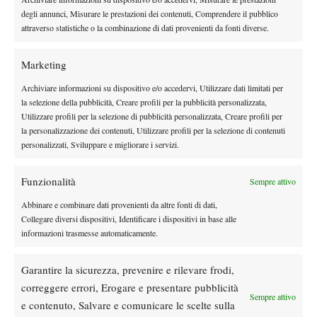
Flavio Cobolli
Roland Garros 2026:
vs Zverev
degli annunci, Misurare le prestazioni dei contenuti, Comprendere il pubblico
attraverso statistiche o la combinazione di dati provenienti da fonti diverse.
Marketing
Archiviare informazioni su dispositivo e/o accedervi, Utilizzare dati limitati per
la selezione della pubblicità, Creare profili per la pubblicità personalizzata,
Utilizzare profili per la selezione di pubblicità personalizzata, Creare profili per
DI TENDENZA
la personalizzazione dei contenuti, Utilizzare profili per la selezione di contenuti
Atp
News
personalizzati, Sviluppare e migliorare i servizi.
Masters 1000 Montreal 2026: programma,
orario e ordine di gioco venerdì 7 agosto.
Funzionalità
Sempre attivo
Arnaldi apre sul Centrale
Abbinare e combinare dati provenienti da altre fonti di dati,
Atp
News
Collegare diversi dispositivi, Identificare i dispositivi in base alle
informazioni trasmesse automaticamente.
Masters 1000 Montreal 2026: Darderi
rimonta Shang e vola agli ottavi
Garantire la sicurezza, prevenire e rilevare frodi,
correggere errori, Erogare e presentare pubblicità
Atp
News
Sempre attivo
e contenuto, Salvare e comunicare le scelte sulla
Masters 1000 Montreal 2026: medical time