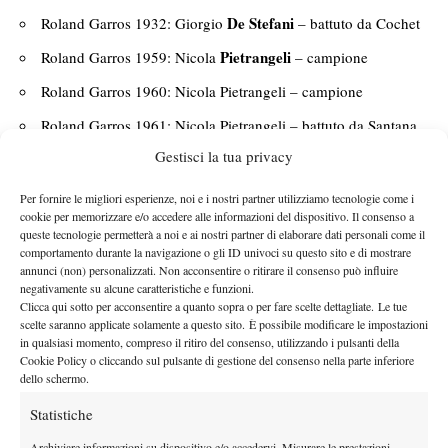
De Stefani
Roland Garros 1932: Giorgio
– battuto da Cochet
Pietrangeli
Roland Garros 1959: Nicola
– campione
Roland Garros 1960: Nicola Pietrangeli – campione
Roland Garros 1961: Nicola Pietrangeli – battuto da Santana
Gestisci la tua privacy
Roland Garros 1964: Nicola Pietrangeli – battuto da Santana
Panatta
Roland Garros 1976: Adriano
– campione
Per fornire le migliori esperienze, noi e i nostri partner utilizziamo tecnologie come i
cookie per memorizzare e/o accedere alle informazioni del dispositivo. Il consenso a
Berrettini
Wimbledon 2021: Matteo
– battuto da Djokovic
queste tecnologie permetterà a noi e ai nostri partner di elaborare dati personali come il
comportamento durante la navigazione o gli ID univoci su questo sito e di mostrare
Sinner
Australian Open 2024: Jannik
– campione
annunci (non) personalizzati. Non acconsentire o ritirare il consenso può influire
negativamente su alcune caratteristiche e funzioni.
US Open 2024: Jannik Sinner – campione
Clicca qui sotto per acconsentire a quanto sopra o per fare scelte dettagliate. Le tue
scelte saranno applicate solamente a questo sito. È possibile modificare le impostazioni
Australian Open 2025: Jannik Sinner – campione
in qualsiasi momento, compreso il ritiro del consenso, utilizzando i pulsanti della
Cookie Policy o cliccando sul pulsante di gestione del consenso nella parte inferiore
Roland Garros 2025: Jannik Sinner – battuto da Alcaraz
dello schermo.
Wimbledon 2025: Jannik Sinner – campione
Statistiche
US Open 2025: Jannik Sinner – battuto da Alcaraz
Archiviare informazioni su dispositivo e/o accedervi, Misurare le prestazioni