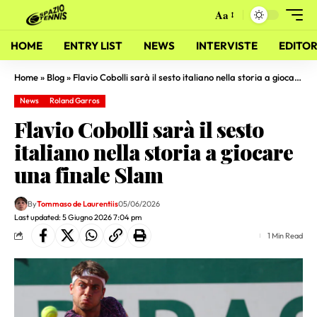
Aa
HOME
ENTRY LIST
NEWS
INTERVISTE
EDITOR
Home
»
Blog
»
Flavio Cobolli sarà il sesto italiano nella storia a giocare una finale Slam
News
Roland Garros
Flavio Cobolli sarà il sesto
italiano nella storia a giocare
una finale Slam
By
Tommaso de Laurentiis
05/06/2026
Last updated: 5 Giugno 2026 7:04 pm
1 Min Read