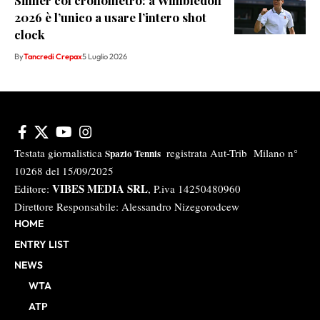
Sinner col cronometro: a Wimbledon
2026 è l’unico a usare l’intero shot
clock
By
Tancredi Crepax
5 Luglio 2026
Testata giornalistica
registrata Aut-Trib Milano n°
Spazio Tennis
10268 del 15/09/2025
VIBES MEDIA SRL
Editore:
, P.iva 14250480960
Direttore Responsabile: Alessandro Nizegorodcew
HOME
ENTRY LIST
NEWS
WTA
ATP