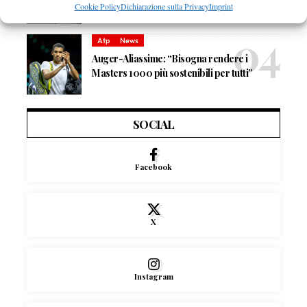
Panama: il racconto di Diego De Vecchis tra
Cookie Policy
Dichiarazione sulla Privacy
Imprint
tennis e padel
Atp
News
Auger-Aliassime: “Bisogna rendere i
Masters 1000 più sostenibili per tutti”
SOCIAL
Facebook
X
Instagram