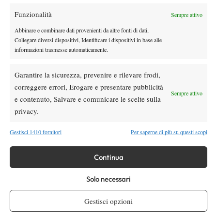
dunque dentro di 7 posti.
Funzionalità
Sempre attivo
Abbinare e combinare dati provenienti da altre fonti di dati,
Collegare diversi dispositivi, Identificare i dispositivi in base alle
informazioni trasmesse automaticamente.
Garantire la sicurezza, prevenire e rilevare frodi,
DI TENDENZA
correggere errori, Erogare e presentare pubblicità
Sempre attivo
Atp
News
e contenuto, Salvare e comunicare le scelte sulla
Masters 1000 Montreal 2026: Bellucci
privacy.
subito out, Baez passa al secondo turno
Gestisci 1410 fornitori
Per saperne di più su questi scopi
Atp
News
Continua
Sinner, check-up di quattro ore a Milano:
prevenzione e controlli in vista della tournée
Solo necessari
americana
Le Interviste
News
Gestisci opzioni
Dal successo su Federer al presente a