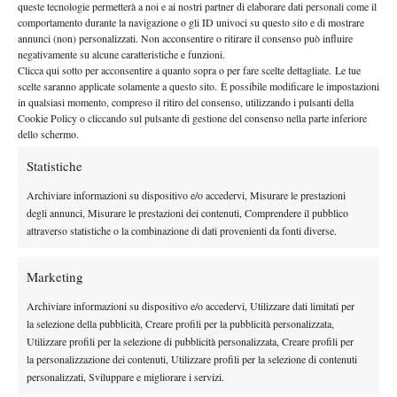
Goran Ivanisevic a Wimbledon 2001
tabellone maschile da
,
queste tecnologie permetterà a noi e ai nostri partner di elaborare dati personali come il
comportamento durante la navigazione o gli ID univoci su questo sito e di mostrare
che riuscì nell’impresa da numero 125 del mondo.
annunci (non) personalizzati. Non acconsentire o ritirare il consenso può influire
Pensando ancora più in grande, se dovesse vincere il torneo,
negativamente su alcune caratteristiche e funzioni.
toccherebbe quota 2536, sufficiente per superare Andrey
Clicca qui sotto per acconsentire a quanto sopra o per fare scelte dettagliate. Le tue
scelte saranno applicate solamente a questo sito. È possibile modificare le impostazioni
Rublev al tredicesimo posto
. A quel punto si sarà già giocata
in qualsiasi momento, compreso il ritiro del consenso, utilizzando i pulsanti della
Alexander Zverev
Jakub Mensik
l’altra semifinale, quella tra
e
.
Cookie Policy o cliccando sul pulsante di gestione del consenso nella parte inferiore
dello schermo.
Al ceco basterebbe battere il numero 3 del mondo per
posizionarsi davanti all’azzurro a prescindere dai suoi risultati.
Statistiche
Discorso simile per la Race
: con la semifinale al Roland Garros,
Archiviare informazioni su dispositivo e/o accedervi, Misurare le prestazioni
Arnaldi è al numero 23
Rafael Jodar
, ma potrebbe scavalcare
degli annunci, Misurare le prestazioni dei contenuti, Comprendere il pubblico
Daniil
al dodicesimo posto con una vittoria, e addirittura
attraverso statistiche o la combinazione di dati provenienti da fonti diverse.
Medvedev
al quarto con due. Anche in quest’ultimo caso, però,
dovrebbe aspettare i risultati di Mensik.
Marketing
WIMBLEDON
Archiviare informazioni su dispositivo e/o accedervi, Utilizzare dati limitati per
la selezione della pubblicità, Creare profili per la pubblicità personalizzata,
A differenza di Berrettini, fuori di sole 4 posizioni dall’entrata
Utilizzare profili per la selezione di pubblicità personalizzata, Creare profili per
Arnaldi non dovrà fare
diretta nel tabellone di Wimbledon,
la personalizzazione dei contenuti, Utilizzare profili per la selezione di contenuti
richiesta di wild card,
né sperare in qualche ritiro: il ligure era
personalizzati, Sviluppare e migliorare i servizi.
infatti alla posizione 97 al momento della chiusura dell’entry list,