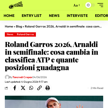
Aa
HOME
ENTRY LIST
NEWS
INTERVISTE
EDITOR
Home
»
Blog
»
Roland Garros 2026, Arnaldi in semifinale: cosa cambia in classifica ATP e quante posizioni guadagna
News
Roland Garros
Roland Garros 2026, Arnaldi
in semifinale: cosa cambia in
classifica ATP e quante
posizioni guadagna
By
Tancredi Crepax
04/06/2026
Last updated: 4 Giugno 2026 9:17 am
2 Min Read