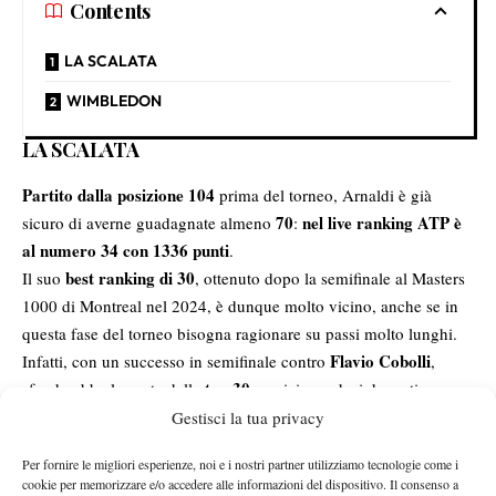
Contents
LA SCALATA
WIMBLEDON
LA SCALATA
Partito dalla posizione 104
prima del torneo, Arnaldi è già
70
nel live ranking ATP è
sicuro di averne guadagnate almeno
:
al numero 34 con 1336 punti
.
best ranking di 30
Il suo
, ottenuto dopo la semifinale al Masters
1000 di Montreal nel 2024, è dunque molto vicino, anche se in
questa fase del torneo bisogna ragionare su passi molto lunghi.
Flavio Cobolli
Infatti, con un successo in semifinale contro
,
top 30
sfonderebbe la porta della
, posizionandosi davanti a
Arthur Rinderknech
ventiquattresimo posto
al
con 1836 punti.
Gestisci la tua privacy
il giocatore
Inoltre, se raggiungesse la finale, Arnaldi sarebbe
Per fornire le migliori esperienze, noi e i nostri partner utilizziamo tecnologie come i
con il ranking più basso a raggiungere la finale Slam
in un
cookie per memorizzare e/o accedere alle informazioni del dispositivo. Il consenso a