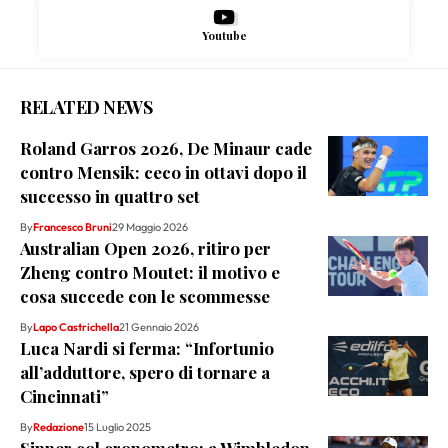
Youtube
RELATED NEWS
Roland Garros 2026, De Minaur cade
contro Mensik: ceco in ottavi dopo il
successo in quattro set
By
Francesco Bruni
29 Maggio 2026
Australian Open 2026, ritiro per
Zheng contro Moutet: il motivo e
cosa succede con le scommesse
By
Lapo Castrichella
21 Gennaio 2026
Luca Nardi si ferma: “Infortunio
all’adduttore, spero di tornare a
Cincinnati”
By
Redazione
15 Luglio 2025