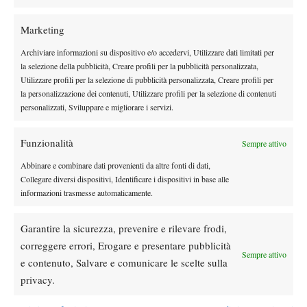
Marketing
DI TENDENZA
Archiviare informazioni su dispositivo e/o accedervi, Utilizzare dati limitati per
News
Wta
la selezione della pubblicità, Creare profili per la pubblicità personalizzata,
Eala sul trionfo di Washington: “Ho finito
Utilizzare profili per la selezione di pubblicità personalizzata, Creare profili per
meglio di come ho iniziato, continuo a
la personalizzazione dei contenuti, Utilizzare profili per la selezione di contenuti
lavorare su me stessa”
personalizzati, Sviluppare e migliorare i servizi.
Atp
News
Funzionalità
Sempre attivo
Masters 1000 Montreal 2026: Bellucci
subito out, Baez passa al secondo turno
Abbinare e combinare dati provenienti da altre fonti di dati,
Collegare diversi dispositivi, Identificare i dispositivi in base alle
informazioni trasmesse automaticamente.
Atp
News
Sinner, check-up di quattro ore a Milano:
Garantire la sicurezza, prevenire e rilevare frodi,
prevenzione e controlli in vista della tournée
correggere errori, Erogare e presentare pubblicità
americana
Sempre attivo
e contenuto, Salvare e comunicare le scelte sulla
Le Interviste
News
privacy.
Dal successo su Federer al presente a
Panama: il racconto di Diego De Vecchis tra