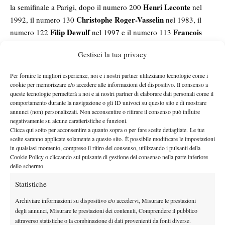
Henri Leconte
la semifinale a Parigi, dopo il numero 200
nel
Christophe Roger-Vasselin
1992, il numero 130
nel 1983, il
Filip Dewulf
Francois
numero 122
nel 1997 e il numero 113
Jauffret
nel 1974.
Gestisci la tua privacy
Termina i
n
vece nel peggior modo possibile lo splendido
cammino di Berrettini a Parigi, con i soliti problemi fisici a essere
Per fornire le migliori esperienze, noi e i nostri partner utilizziamo tecnologie come i
protagonisti in negativo. Sfuma l’obiettivo di diventare il 27esimo
cookie per memorizzare e/o accedere alle informazioni del dispositivo. Il consenso a
queste tecnologie permetterà a noi e ai nostri partner di elaborare dati personali come il
giocatore nell’era Open a conquistare la semifinale in tutti gli
comportamento durante la navigazione o gli ID univoci su questo sito e di mostrare
Slam, più precisamente l’undicesimo nel ventunesimo secolo.
annunci (non) personalizzati. Non acconsentire o ritirare il consenso può influire
Flavio
Nel prossimo match per Arnaldi un altro derby, con
negativamente su alcune caratteristiche e funzioni.
Clicca qui sotto per acconsentire a quanto sopra o per fare scelte dettagliate. Le tue
Cobolli
, per assicurarsi un posto in finale.
scelte saranno applicate solamente a questo sito. È possibile modificare le impostazioni
in qualsiasi momento, compreso il ritiro del consenso, utilizzando i pulsanti della
Cookie Policy o cliccando sul pulsante di gestione del consenso nella parte inferiore
dello schermo.
TAGGED:
Primo Piano
Statistiche
Archiviare informazioni su dispositivo e/o accedervi, Misurare le prestazioni
degli annunci, Misurare le prestazioni dei contenuti, Comprendere il pubblico
attraverso statistiche o la combinazione di dati provenienti da fonti diverse.