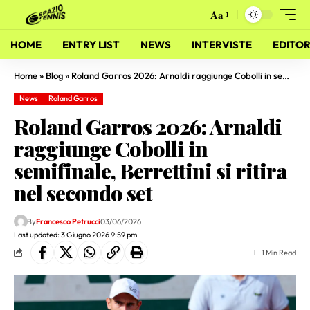
Aa
HOME
ENTRY LIST
NEWS
INTERVISTE
EDITOR
Home
»
Blog
»
Roland Garros 2026: Arnaldi raggiunge Cobolli in semifinale, Berrettini si ritira nel secondo set
News
Roland Garros
Roland Garros 2026: Arnaldi
raggiunge Cobolli in
semifinale, Berrettini si ritira
nel secondo set
By
Francesco Petrucci
03/06/2026
Last updated: 3 Giugno 2026 9:59 pm
1 Min Read