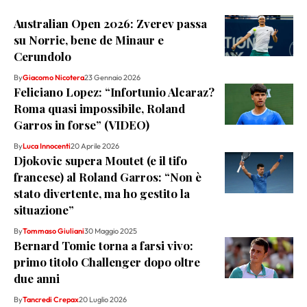
Australian Open 2026: Zverev passa
su Norrie, bene de Minaur e
Cerundolo
By
Giacomo Nicotera
23 Gennaio 2026
Feliciano Lopez: “Infortunio Alcaraz?
Roma quasi impossibile, Roland
Garros in forse” (VIDEO)
By
Luca Innocenti
20 Aprile 2026
Djokovic supera Moutet (e il tifo
francese) al Roland Garros: “Non è
stato divertente, ma ho gestito la
situazione”
By
Tommaso Giuliani
30 Maggio 2025
Bernard Tomic torna a farsi vivo:
primo titolo Challenger dopo oltre
due anni
By
Tancredi Crepax
20 Luglio 2026