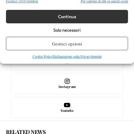
Gestisci 1410 fornitori
Per saperne di più su questi scopi
tennis e padel
Continua
SOCIAL
Solo necessari
Facebook
Gestisci opzioni
Cookie Policy
Dichiarazione sulla Privacy
Imprint
X
Instagram
Youtube
RELATED NEWS