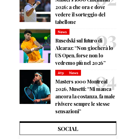
2026: a che ora e dove
vedere il sorteggio del
tabellone
News
Rusedski sul futuro di
Alcaraz: “Non giocherà lo
US Open, forse non lo
vedremo più nel 2026”
Atp
News
Masters 1000 Montreal
2026, Musetti: “Mi manca
ancora la costanza, fa male
rivivere sempre le stesse
sensazioni”
SOCIAL