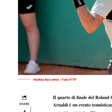
Matteo Berrettini - Foto FITP
Il quarto di finale del Roland
Arnaldi è un evento tennistica
SHARE