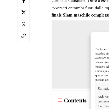
curiosità statistiche. Oltre a es
avversari entrambi fuori dalla t
finale Slam maschile completa
Per fornire 
accedere all
elaborare d
annunci (no
caratteristi
Clicca qui s
questo sito.
pulsanti del
Statisti
Archiviar
Contents
prestazio
fonti dive