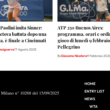
Paolini imita Sinner:
ATP 250 Buenos Aires:
tova battuta dopo una
programma, orari e ordi
a, è finale a Cincinnati
gioco di lunedì 9 febbrai
Pellegrino
inciguerra
17 Agosto 2025
By
Giacomo Nicotera
9 Febbraio 202
HOME
ENTRY LIST
b Milano n° 10268 del 15/09/2025
NEWS
WTA