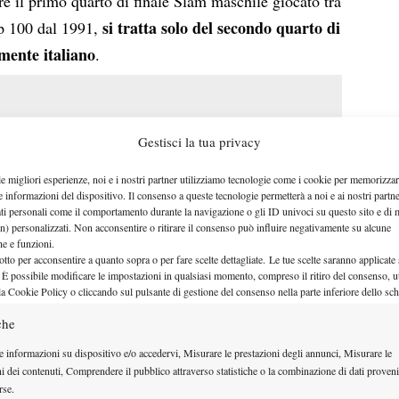
sere il primo quarto di finale Slam maschile giocato tra
si tratta solo del secondo quarto di
op 100 dal 1991,
mente italiano
.
Gestisci la tua privacy
le migliori esperienze, noi e i nostri partner utilizziamo tecnologie come i cookie per memorizzar
e informazioni del dispositivo. Il consenso a queste tecnologie permetterà a noi e ai nostri partne
ati personali come il comportamento durante la navigazione o gli ID univoci su questo sito e di 
n) personalizzati. Non acconsentire o ritirare il consenso può influire negativamente su alcune
che e funzioni.
otto per acconsentire a quanto sopra o per fare scelte dettagliate. Le tue scelte saranno applicate
 È possibile modificare le impostazioni in qualsiasi momento, compreso il ritiro del consenso, ut
la Cookie Policy o cliccando sul pulsante di gestione del consenso nella parte inferiore dello sc
che
Sinner-Musetti Us Open
e informazioni su dispositivo e/o accedervi, Misurare le prestazioni degli annunci, Misurare le
2025
ni dei contenuti, Comprendere il pubblico attraverso statistiche o la combinazione di dati proveni
rse.