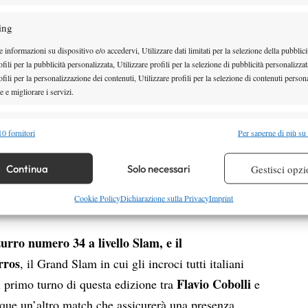
Come molti record del tennis
5
azzurro, sta venendo aggiornato di
ing
e la
recente. L’altro caso, infatti, è
o in
 informazioni su dispositivo e/o accedervi, Utilizzare dati limitati per la selezione della pubblici
fili per la pubblicità personalizzata, Utilizzare profili per la selezione di pubblicità personalizzat
solo di qualche mese fa, quando
fili per la personalizzazione dei contenuti, Utilizzare profili per la selezione di contenuti persona
Jannik Sinner e Lorenzo
 e migliorare i servizi.
Musetti si affrontarono ai
alità
Semp
 2025
. In quel caso vinse nettamente l’altoatesino
0 fornitori
Per saperne di più su
rby tra i Matteo ci si aspetta più equilibrio, almeno
 combinare dati provenienti da altre fonti di dati, Collegare diversi dispositivi,
re i dispositivi in base alle informazioni trasmesse automaticamente.
Continua
Solo necessari
Gestisci opzi
lam e la certezza di un italiano in
re la sicurezza, prevenire e rilevare frodi, correggere errori,
Cookie Policy
Dichiarazione sulla Privacy
Imprint
 e presentare pubblicità e contenuto, Salvare e comunicare le
Semp
sulla privacy.
urro numero 34 a livello Slam, e il
rros
, il Grand Slam in cui gli incroci tutti italiani
Flavio Cobolli
l primo turno di questa edizione tra
e
que un’altro match che assicurerà una presenza