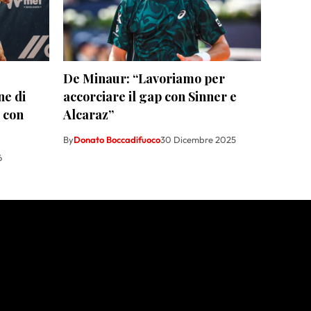
De Minaur: “Lavoriamo per
ne di
accorciare il gap con Sinner e
o con
Alcaraz”
By
Donato Boccadifuoco
30 Dicembre 2025
6