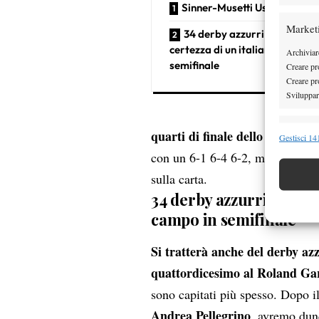
Sinner-Musetti Us Open 202
Market
34 derby azzurri negli Slam 
certezza di un italiano in camp
Archiviare
semifinale
Creare pro
Creare pro
Sviluppare
Funzion
quarti di finale dello US Open
Gestisci 141
con un 6-1 6-4 6-2, mentre nel de
Abbinare e
Identifica
sulla carta.
34 derby azzurri negli S
Garanti
campo in semifinale
Erogare
scelte 
Si tratterà anche del derby azz
quattordicesimo al Roland Ga
sono capitati più spesso. Dopo i
Andrea Pellegrino
, avremo dun