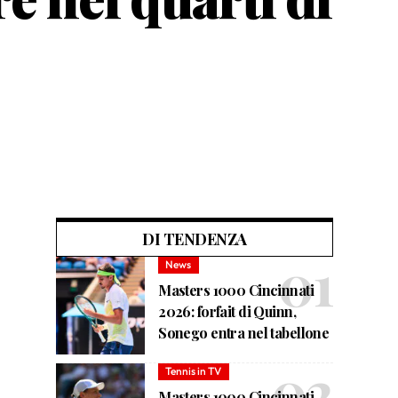
DI TENDENZA
News
Masters 1000 Cincinnati
2026: forfait di Quinn,
Sonego entra nel tabellone
Tennis in TV
Masters 1000 Cincinnati