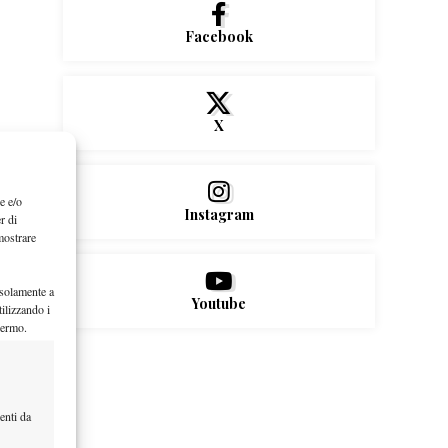
Facebook
X
e e/o
Instagram
r di
mostrare
 solamente a
Youtube
ilizzando i
hermo.
enti da