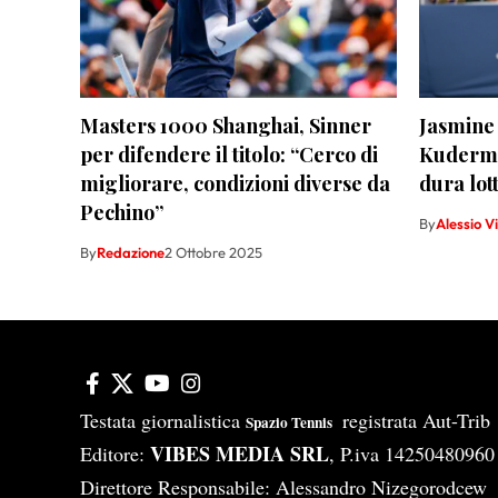
Masters 1000 Shanghai, Sinner
Jasmine 
per difendere il titolo: “Cerco di
Kuderme
migliorare, condizioni diverse da
dura lott
Pechino”
By
Alessio V
By
Redazione
2 Ottobre 2025
Testata giornalistica
registrata Aut-Tri
Spazio Tennis
VIBES MEDIA SRL
Editore:
, P.iva 14250480960
Direttore Responsabile: Alessandro Nizegorodcew