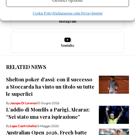
Gestisci opzioni
Cookie Policy
Dichiarazione sulla Privacy
Imprint
Instagram
Youtube
RELATED NEWS
Shelton poker d’assi: con il successo
a Stoccarda ha vinto un titolo su tutte
le superfici
By
Jacopo Di Lorenzo
15 Giugno 2026
L’addio di Monfils a Parigi, Alcaraz:
“Sei stato una vera ispirazione”
By
Lapo Castrichella
26 Maggio 2026
Australian Open 2026, Frech batte