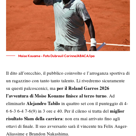
Moise Kouame - Foto Dubreuil Corinne/ABACA/ipa
Il dito all’orecchio, il pubblico coinvolto e l’arroganza sportiva di
un ragazzino con tanto tanto talento. Li rivedremo sicuramente
per il Roland Garros 2026
su questi palcoscenici, ma
l’avventura di Moise Kouame finisce al terzo turno
. Ad
Alejandro Tabilo
eliminarlo
in quattro set con il punteggio di 4-
miglior
6 6-3 6-4 7-6(9) in 3 ore e 40. Per il cileno si tratta del
risultato Slam della carriera
: non era mai arrivato fino agli
ottavi di finale. Il suo avversario sarà il vincente tra Felix Auger-
Aliassime e Brandon Nakashima.