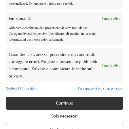
personalizzati, Sviluppare e migliorare i servizi.
Masters 1000 Montreal 2026: Darderi
Shang inizia in ritardo per pioggia
Funzionalità
Sempre attivo
Atp
News
Abbinare e combinare dati provenienti da altre fonti di dati,
Collegare diversi dispositivi, Identificare i dispositivi in base alle
Masters 1000 Montreal 2026: solo 2 top ten al terzo turno,
informazioni trasmesse automaticamente.
terza volta dal 1990
Challenger
News
Garantire la sicurezza, prevenire e rilevare frodi,
Challenger 100 Bergamo: il torneo
correggere errori, Erogare e presentare pubblicità
diventerà un 125 a partire dal 2027
Sempre attivo
e contenuto, Salvare e comunicare le scelte sulla
privacy.
SOCIAL
Gestisci 1410 fornitori
Per saperne di più su questi scopi
Continua
Facebook
Solo necessari
X