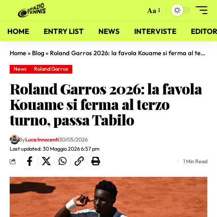
Aa
HOME
ENTRY LIST
NEWS
INTERVISTE
EDITOR
Home
»
Blog
»
Roland Garros 2026: la favola Kouame si ferma al terzo turno, passa Tabilo
News
Roland Garros
Roland Garros 2026: la favola
Kouame si ferma al terzo
turno, passa Tabilo
By
Luca Innocenti
30/05/2026
Last updated: 30 Maggio 2026 6:57 pm
1 Min Read