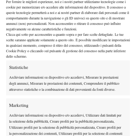
Per fornire le migliori esperienze, noi e i nostri partner utilizziamo tecnologie come i
cookie per memorizzare e/o accedere alle informazioni del dispositivo. Il consenso a
positivo
Per Kouame, invece, rimane un percorso estremamente
:
queste tecnologie permetterà a noi e ai nostri partner di elaborare dati personali come il
tutto il suo
dalle tre partite giocate al Roland Garros emerge
comportamento durante la navigazione o gli ID univoci su questo sito e di mostrare
annunci (non) personalizzati. Non acconsentire o ritirare il consenso può influire
talento cristallino
ed una personalità fuori dal comune per un
negativamente su alcune caratteristiche e funzioni.
tennista nato nel 2009. Le grandi prestazioni varranno anche il
Clicca qui sotto per acconsentire a quanto sopra o per fare scelte dettagliate. Le tue
best ranking
scelte saranno applicate solamente a questo sito. È possibile modificare le impostazioni
per il francese che entrerà abbondantemente tra i
in qualsiasi momento, compreso il ritiro del consenso, utilizzando i pulsanti della
a ridosso della Top 200.
primi 250 giocatori del mondo, già
Cookie Policy o cliccando sul pulsante di gestione del consenso nella parte inferiore
dello schermo.
Statistiche
Archiviare informazioni su dispositivo e/o accedervi, Misurare le prestazioni
degli annunci, Misurare le prestazioni dei contenuti, Comprendere il pubblico
attraverso statistiche o la combinazione di dati provenienti da fonti diverse.
DI TENDENZA
News
Wta
Marketing
WTA 1000 Toronto 2026: pioggia pesante,
Archiviare informazioni su dispositivo e/o accedervi, Utilizzare dati limitati per
gioco sospeso
la selezione della pubblicità, Creare profili per la pubblicità personalizzata,
Utilizzare profili per la selezione di pubblicità personalizzata, Creare profili per
Atp
News
la personalizzazione dei contenuti, Utilizzare profili per la selezione di contenuti