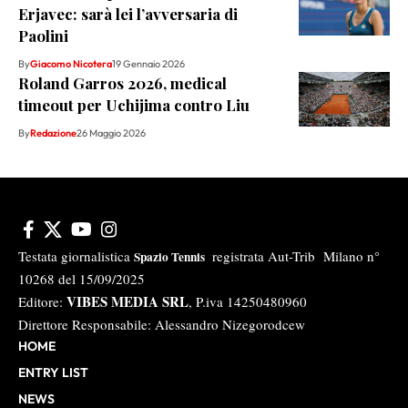
Erjavec: sarà lei l’avversaria di
Paolini
By
Giacomo Nicotera
19 Gennaio 2026
Roland Garros 2026, medical
timeout per Uchijima contro Liu
By
Redazione
26 Maggio 2026
Testata giornalistica
registrata Aut-Trib Milano n°
Spazio Tennis
10268 del 15/09/2025
VIBES MEDIA SRL
Editore:
, P.iva 14250480960
Direttore Responsabile: Alessandro Nizegorodcew
HOME
ENTRY LIST
NEWS