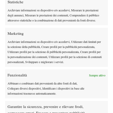
Statistiche
vittorie pazzesche con Collignon e Tiafoe. Cobo ha dimostrato
autorità”. Anche Bolelli ha commentato positivamente il
Archiviare informazioni su dispositivo e/o accedervi, Misurare le prestazioni
percorso degli italiani nello Slam parigino: “Cobo sta
degli annunci, Misurare le prestazioni dei contenuti, Comprendere il pubblico
attraverso statistiche o la combinazione di dati provenienti da fonti diverse.
dimostrando solidità e di essere già un giocatore bello formato.
Per Arnaldi e Berrettini sono molto contento perché ritornano in
Marketing
una posizione che meritano. Hanno dimostrato di valere ancora
tanto
”.
Archiviare informazioni su dispositivo e/o accedervi, Utilizzare dati limitati per
la selezione della pubblicità, Creare profili per la pubblicità personalizzata,
Utilizzare profili per la selezione di pubblicità personalizzata, Creare profili per
la personalizzazione dei contenuti, Utilizzare profili per la selezione di contenuti
personalizzati, Sviluppare e migliorare i servizi.
Funzionalità
Sempre attivo
DI TENDENZA
Abbinare e combinare dati provenienti da altre fonti di dati,
News
Collegare diversi dispositivi, Identificare i dispositivi in base alle
Grant si racconta: “Wimbledon è stato il
informazioni trasmesse automaticamente.
torneo delle prime volte. Ora cerco di
avvicinarmi alla Top 100”
Garantire la sicurezza, prevenire e rilevare frodi,
News
correggere errori, Erogare e presentare pubblicità