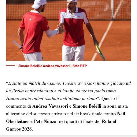
Simone Bolelli e Andrea Vavassori - Foto FITP
“
È stato un match durissimo. I nostri avversari hanno giocato ad
un livello impressionanti e ci hanno concesso pochissimo.
Hanno avuto ottimi risultati nell’ultimo periodo
”. Questo il
Andrea Vavassori
Simone Bolelli
commento di
e
in zona mista
Neil
al termine del successo arrivato nel tie break finale contro
Oberleitner
Petr Nouza
Roland
e
, nei quarti di finale del
Garros 2026
.