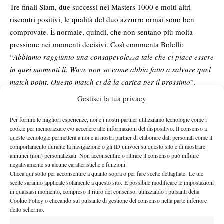
Tre finali Slam, due successi nei Masters 1000 e molti altri
riscontri positivi, le qualità del duo azzurro ormai sono ben
comprovate. È normale, quindi, che non sentano più molta
pressione nei momenti decisivi. Così commenta Bolelli:
“
Abbiamo raggiunto una consapevolezza tale che ci piace essere
in quei momenti lì. Wave non so come abbia fatto a salvare quel
match point. Questo match ci dà la carica per il prossimo
”.
IL MOMENTO D’ORO DEL TENNIS ITALIANO
Gestisci la tua privacy
Matteo Berrettini
Matteo Arnaldi
Flavio Cobolli
Con
,
e
ai
Per fornire le migliori esperienze, noi e i nostri partner utilizziamo tecnologie come i
quarti nel singolare maschile, nonostante la prematura uscita di
cookie per memorizzare e/o accedere alle informazioni del dispositivo. Il consenso a
queste tecnologie permetterà a noi e ai nostri partner di elaborare dati personali come il
Jannik Sinner
Lorenzo Musetti
e l’assenza di
, il movimento
comportamento durante la navigazione o gli ID univoci su questo sito e di mostrare
azzurro dimostra di essere decisamente in salute. Queste le
annunci (non) personalizzati. Non acconsentire o ritirare il consenso può influire
parole di Vavassori: “
Mi hanno fatto emozionare tutti. Quando
negativamente su alcune caratteristiche e funzioni.
Clicca qui sotto per acconsentire a quanto sopra o per fare scelte dettagliate. Le tue
eravamo sotto nel punteggio ho pensato a loro e mi sono fatto
scelte saranno applicate solamente a questo sito. È possibile modificare le impostazioni
forza. Berrettini nella vittoria con Comesana è stato pazzesco.
in qualsiasi momento, compreso il ritiro del consenso, utilizzando i pulsanti della
Cookie Policy o cliccando sul pulsante di gestione del consenso nella parte inferiore
Tra l’altro è stato uno di quelli che mi ha mandato uno dei
dello schermo.
messaggi più belli dopo aver vinto Roma. Arnaldi ha fatto due