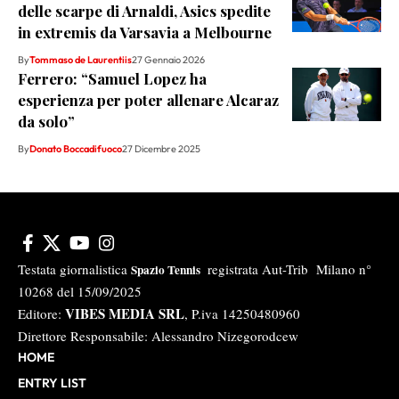
delle scarpe di Arnaldi, Asics spedite
in extremis da Varsavia a Melbourne
By
Tommaso de Laurentiis
27 Gennaio 2026
Ferrero: “Samuel Lopez ha
esperienza per poter allenare Alcaraz
da solo”
By
Donato Boccadifuoco
27 Dicembre 2025
Testata giornalistica
registrata Aut-Trib Milano n°
Spazio Tennis
10268 del 15/09/2025
VIBES MEDIA SRL
Editore:
, P.iva 14250480960
Direttore Responsabile: Alessandro Nizegorodcew
HOME
ENTRY LIST