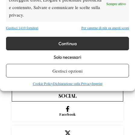
Sempre attivo
Wilson celebra Federer: ecco la RF 01 Pro
e contenuto, Salvare e comunicare le scelte sulla
Hall of Fame 2026
privacy.
Gestisci 1410 fornitori
Per saperne di più su questi scopi
News
Marco Panichi: “Sinner e Djokovic? Due
ragazzi normalissimi, ossessionati dal
Continua
tennis”
Solo necessari
News
Masters 1000 Montreal, Fonseca verso
Gestisci opzioni
Shelton: “Mi sento più solido”
Cookie Policy
Dichiarazione sulla Privacy
Imprint
SOCIAL
Facebook