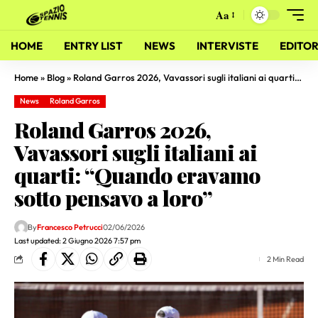
Aa
HOME
ENTRY LIST
NEWS
INTERVISTE
EDITOR
Home
»
Blog
»
Roland Garros 2026, Vavassori sugli italiani ai quarti: “Quando eravamo sotto pensavo a loro”
News
Roland Garros
Roland Garros 2026,
Vavassori sugli italiani ai
quarti: “Quando eravamo
sotto pensavo a loro”
By
Francesco Petrucci
02/06/2026
Last updated: 2 Giugno 2026 7:57 pm
2 Min Read