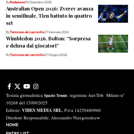
By
Redazione
30 Dicembre 2025
Australian Open 2026: Zverev avanza
in semifinale, Tien battuto in quattro
set
By
Tommaso de Laurentiis
27 Gennaio 2026
Wimbledon 2026, Bolton: “Sorpresa
e delusa dai giocatori”
By
Tommaso de Laurentiis
27 Giugno 2026
Testata giornalistica
registrata Aut-Trib Milano n°
Spazio Tennis
10268 del 15/09/2025
VIBES MEDIA SRL
Editore:
, P.iva 14250480960
Direttore Responsabile: Alessandro Nizegorodcew
HOME
ENTRY LIST