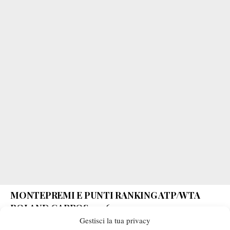
MONTEPREMI E PUNTI RANKING ATP/WTA
ROLAND GARROS 2026
Gestisci la tua privacy
PRIMO TURNO
– €87,000 – 10 punti/10 punti