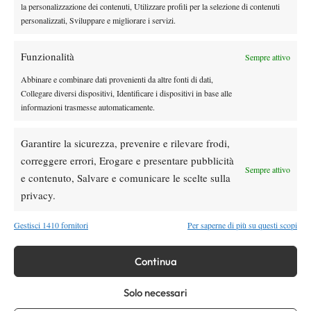
Atp
News
la personalizzazione dei contenuti, Utilizzare profili per la selezione di contenuti
personalizzati, Sviluppare e migliorare i servizi.
Masters 1000 Montreal 2026: medical time
out per Shang contro Darderi
Funzionalità
Sempre attivo
News
Wta
Abbinare e combinare dati provenienti da altre fonti di dati,
WTA 1000 Toronto 2026: pioggia pesante,
Collegare diversi dispositivi, Identificare i dispositivi in base alle
gioco sospeso
informazioni trasmesse automaticamente.
Garantire la sicurezza, prevenire e rilevare frodi,
Atp
News
correggere errori, Erogare e presentare pubblicità
Masters 1000 Montreal 2026: Darderi
Sempre attivo
e contenuto, Salvare e comunicare le scelte sulla
Shang inizia in ritardo per pioggia
privacy.
Gestisci 1410 fornitori
Per saperne di più su questi scopi
SOCIAL
Continua
Facebook
Solo necessari