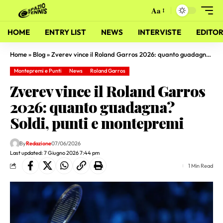
Aa
HOME
ENTRY LIST
NEWS
INTERVISTE
EDITOR
Home
»
Blog
»
Zverev vince il Roland Garros 2026: quanto guadagna? Soldi, punti e montepremi
Montepremi e Punti
News
Roland Garros
Zverev vince il Roland Garros
2026: quanto guadagna?
Soldi, punti e montepremi
By
Redazione
07/06/2026
Last updated: 7 Giugno 2026 7:44 pm
1 Min Read