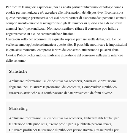
SECONDO TURNO
– €130,000 – 50 punti/70 punti
Per fornire le migliori esperienze, noi e i nostri partner utilizziamo tecnologie come i
cookie per memorizzare e/o accedere alle informazioni del dispositivo. Il consenso a
TERZO TURNO
– €187,000 – 100 punti/130 punti
queste tecnologie permetterà a noi e ai nostri partner di elaborare dati personali come il
OTTAVI DI FINALE
– €285,000 – 200 punti/240 punti
comportamento durante la navigazione o gli ID univoci su questo sito e di mostrare
annunci (non) personalizzati. Non acconsentire o ritirare il consenso può influire
QUARTI DI FINALE
– €470,000 – 400 punti/430 punti
negativamente su alcune caratteristiche e funzioni.
SEMIFINALE
– €750,000 – 800 punti/780 punti
Clicca qui sotto per acconsentire a quanto sopra o per fare scelte dettagliate. Le tue
FINALE
– €1,400,000 – 1300 punti/1300 punti
scelte saranno applicate solamente a questo sito. È possibile modificare le impostazioni
in qualsiasi momento, compreso il ritiro del consenso, utilizzando i pulsanti della
VITTORIA
– €2,800,000 – 2000 punti/2000 punti
Cookie Policy o cliccando sul pulsante di gestione del consenso nella parte inferiore
dello schermo.
Statistiche
Archiviare informazioni su dispositivo e/o accedervi, Misurare le prestazioni
degli annunci, Misurare le prestazioni dei contenuti, Comprendere il pubblico
attraverso statistiche o la combinazione di dati provenienti da fonti diverse.
DI TENDENZA
Atp
News
Marketing
Masters 1000 Montreal 2026: Darderi
rimonta Shang e vola agli ottavi
Archiviare informazioni su dispositivo e/o accedervi, Utilizzare dati limitati per
la selezione della pubblicità, Creare profili per la pubblicità personalizzata,
Utilizzare profili per la selezione di pubblicità personalizzata, Creare profili per