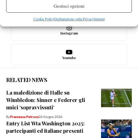
Gestisci opzioni
X
Cookie Policy
Dichiarazione sulla Privacy
Imprint
Instagram
Youtube
RELATED NEWS
La maledizione di Halle su
Wimbledon: Sinner e Federer gli
unici ‘sopravvissuti’
By
Francesco Petrucci
26 Giugno 2026
Entry List Wta Washington 2025:
partecipanti ed italiane presenti