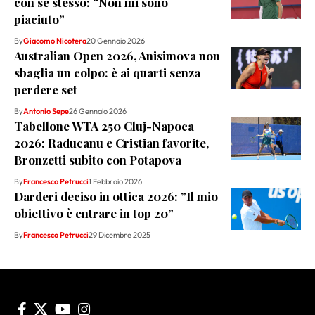
con se stesso: “Non mi sono
piaciuto”
By
Giacomo Nicotera
20 Gennaio 2026
Australian Open 2026, Anisimova non
sbaglia un colpo: è ai quarti senza
perdere set
By
Antonio Sepe
26 Gennaio 2026
Tabellone WTA 250 Cluj-Napoca
2026: Raducanu e Cristian favorite,
Bronzetti subito con Potapova
By
Francesco Petrucci
1 Febbraio 2026
Darderi deciso in ottica 2026: ”Il mio
obiettivo è entrare in top 20”
By
Francesco Petrucci
29 Dicembre 2025