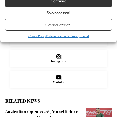
Continua
SOCIAL
Solo necessari
Facebook
Gestisci opzioni
Cookie Policy
Dichiarazione sulla Privacy
Imprint
X
Instagram
Youtube
RELATED NEWS
Australian Open 2026, Musetti duro