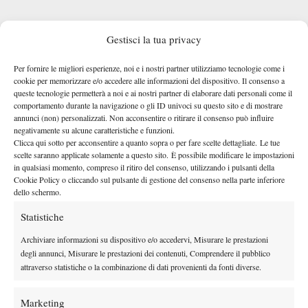
Gestisci la tua privacy
Per fornire le migliori esperienze, noi e i nostri partner utilizziamo tecnologie come i
Ritiro Pliskova: cosa succede con le scommesse
cookie per memorizzare e/o accedere alle informazioni del dispositivo. Il consenso a
queste tecnologie permetterà a noi e ai nostri partner di elaborare dati personali come il
La sfida tra Pliskova e Muchova è regolarmente iniziata, perciò è
comportamento durante la navigazione o gli ID univoci su questo sito e di mostrare
annunci (non) personalizzati. Non acconsentire o ritirare il consenso può influire
probabile che i siti di scommesse rimborsino gli esiti (Pliskova
negativamente su alcune caratteristiche e funzioni.
perdente, Muchova vincente). Le quote che invece saranno
Clicca qui sotto per acconsentire a quanto sopra o per fare scelte dettagliate. Le tue
rimborsate interessano il set betting e quelle sull’under/over
scelte saranno applicate solamente a questo sito. È possibile modificare le impostazioni
in qualsiasi momento, compreso il ritiro del consenso, utilizzando i pulsanti della
games a meno che l’esito non risulti già certificabile. Il consiglio,
Cookie Policy o cliccando sul pulsante di gestione del consenso nella parte inferiore
comunque, è di controllare il regolamento del sito di betting sul
dello schermo.
quale avete piazzato la giocata.
Statistiche
Archiviare informazioni su dispositivo e/o accedervi, Misurare le prestazioni
degli annunci, Misurare le prestazioni dei contenuti, Comprendere il pubblico
attraverso statistiche o la combinazione di dati provenienti da fonti diverse.
Marketing
DI TENDENZA