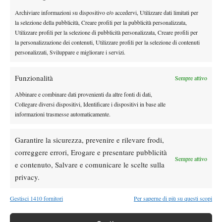
Archiviare informazioni su dispositivo e/o accedervi, Utilizzare dati limitati per
Atp
News
la selezione della pubblicità, Creare profili per la pubblicità personalizzata,
Masters 1000 Montreal 2026: programma,
Utilizzare profili per la selezione di pubblicità personalizzata, Creare profili per
orario e ordine di gioco venerdì 7 agosto.
la personalizzazione dei contenuti, Utilizzare profili per la selezione di contenuti
Arnaldi apre sul Centrale
personalizzati, Sviluppare e migliorare i servizi.
Atp
News
Funzionalità
Masters 1000 Montreal 2026: Darderi
Sempre attivo
rimonta Shang e vola agli ottavi
Abbinare e combinare dati provenienti da altre fonti di dati,
Collegare diversi dispositivi, Identificare i dispositivi in base alle
informazioni trasmesse automaticamente.
Atp
News
Masters 1000 Montreal 2026: medical time
Garantire la sicurezza, prevenire e rilevare frodi,
out per Shang contro Darderi
correggere errori, Erogare e presentare pubblicità
Sempre attivo
e contenuto, Salvare e comunicare le scelte sulla
News
Wta
privacy.
WTA 1000 Toronto 2026: pioggia pesante,
gioco sospeso
Gestisci 1410 fornitori
Per saperne di più su questi scopi