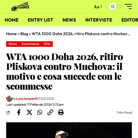
Aa
HOME
ENTRY LIST
NEWS
INTERVISTE
EDITOR
Home
»
Blog
»
WTA 1000 Doha 2026, ritiro Pliskova contro Muchova: il motivo e cosa succede con le scommesse
News
Scommesse
Wta
WTA 1000 Doha 2026, ritiro
Pliskova contro Muchova: il
motivo e cosa succede con le
scommesse
By
Luca Innocenti
11/02/2026
Last updated: 11 Febbraio 2026 5:13 pm
1 Min Read