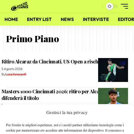
HOME
ENTRY LIST
NEWS
INTERVISTE
EDITOR
Primo Piano
Ritiro Alcaraz da Cincinnati, US Open a rischio?
5 Agosto 2026
By
Luca Innocenti
Masters 1000 Cincinnati 2026: ritiro per Alcaraz, non
difenderà il titolo
5 Agosto 2026
By
Luca Innocenti
Gestisci la tua privacy
Sinner, check-up di quattro ore a Milano: prevenzione e
Per fornire le migliori esperienze, noi e i nostri partner utilizziamo tecnologie come i
controlli in vista della tournée americana
cookie per memorizzare e/o accedere alle informazioni del dispositivo. Il consenso a