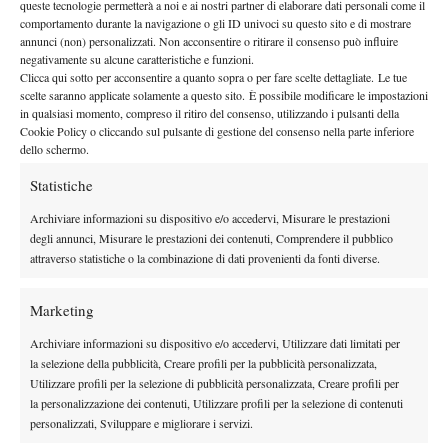
queste tecnologie permetterà a noi e ai nostri partner di elaborare dati personali come il
4 Agosto 2026
comportamento durante la navigazione o gli ID univoci su questo sito e di mostrare
By
Tommaso Vitali
annunci (non) personalizzati. Non acconsentire o ritirare il consenso può influire
negativamente su alcune caratteristiche e funzioni.
Masters 1000 Montreal 2026, Berrettini si arrende a
Clicca qui sotto per acconsentire a quanto sopra o per fare scelte dettagliate. Le tue
Navone all’esordio
scelte saranno applicate solamente a questo sito. È possibile modificare le impostazioni
in qualsiasi momento, compreso il ritiro del consenso, utilizzando i pulsanti della
4 Agosto 2026
Cookie Policy o cliccando sul pulsante di gestione del consenso nella parte inferiore
By
Tommaso Vitali
dello schermo.
Statistiche
1
2
3
4
…
162
163
Archiviare informazioni su dispositivo e/o accedervi, Misurare le prestazioni
degli annunci, Misurare le prestazioni dei contenuti, Comprendere il pubblico
Facebook
attraverso statistiche o la combinazione di dati provenienti da fonti diverse.
Marketing
X
Archiviare informazioni su dispositivo e/o accedervi, Utilizzare dati limitati per
la selezione della pubblicità, Creare profili per la pubblicità personalizzata,
Utilizzare profili per la selezione di pubblicità personalizzata, Creare profili per
la personalizzazione dei contenuti, Utilizzare profili per la selezione di contenuti
Instagram
personalizzati, Sviluppare e migliorare i servizi.