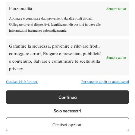
Funzionalità
Sempre attivo
Youtube
Abbinare e combinare dati provenienti da altre fonti di dati,
Collegare diversi dispositivi, Identificare i dispositivi in base alle
informazioni trasmesse automaticamente.
Garantire la sicurezza, prevenire e rilevare frodi,
correggere errori, Erogare e presentare pubblicità
Sempre attivo
e contenuto, Salvare e comunicare le scelte sulla
Testata giornalistica
registrata Aut-Trib Milano n°
Spazio Tennis
privacy.
10268 del 15/09/2025
VIBES MEDIA SRL
Editore:
, P.iva 14250480960
Gestisci 1410 fornitori
Per saperne di più su questi scopi
Direttore Responsabile: Alessandro Nizegorodcew
HOME
Continua
ENTRY LIST
Solo necessari
NEWS
WTA
Gestisci opzioni
ATP