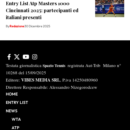
Entry List Atp Masters 1000
Cincinnati 2025: partecipanti ed
italiani presenti
By
Redazione
30 Dicembre 2025
Testata giornalistica
registrata Aut-Trib Milano n°
Spazio Tennis
10268 del 15/09/2025
VIBES MEDIA SRL
Editore:
, P.iva 14250480960
Direttore Responsabile: Alessandro Nizegorodcew
HOME
ENTRY LIST
NEWS
WTA
ATP