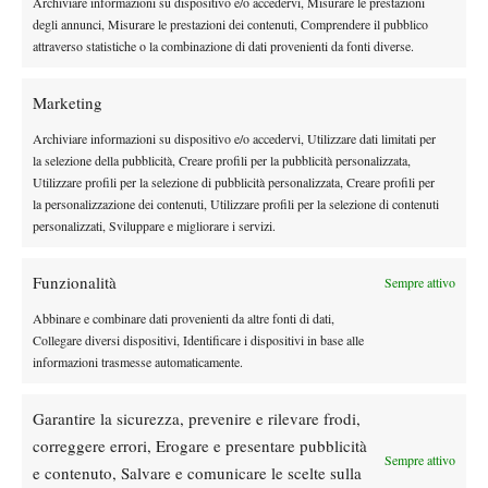
Rocha,Henrique POR 122
Archiviare informazioni su dispositivo e/o accedervi, Misurare le prestazioni
degli annunci, Misurare le prestazioni dei contenuti, Comprendere il pubblico
Jacquet,Kyrian FRA 136
attraverso statistiche o la combinazione di dati provenienti da fonti diverse.
Lajovic,Dusan SRB 153
Prado Angelo,Juan Carlos BOL 156
Marketing
Cecchinato,Marco ITA 159
Nardi,Luca ITA 169
Archiviare informazioni su dispositivo e/o accedervi, Utilizzare dati limitati per
la selezione della pubblicità, Creare profili per la pubblicità personalizzata,
Neumayer,Lukas AUT 170
Utilizzare profili per la selezione di pubblicità personalizzata, Creare profili per
Mikrut,Luka CRO 176
la personalizzazione dei contenuti, Utilizzare profili per la selezione di contenuti
Olivieri,Genaro Alberto ARG 200
personalizzati, Sviluppare e migliorare i servizi.
Dodig,Matej CRO 209
Djere,Laslo SRB 213
Funzionalità
Sempre attivo
Sanchez Izquierdo,Nikolas ESP 215
Abbinare e combinare dati provenienti da altre fonti di dati,
ALTERNATES
Collegare diversi dispositivi, Identificare i dispositivi in base alle
1 Martin Tiffon,Pol (3) ESP 219
informazioni trasmesse automaticamente.
2 Tseng,Chun-Hsin (1) TPE 223
3 Butvilas,Edas (3) LTU 226
Garantire la sicurezza, prevenire e rilevare frodi,
4 Midon,Lautaro (2) ARG 227
correggere errori, Erogare e presentare pubblicità
Sempre attivo
5 Guerrieri,Andrea (1) ITA 229
e contenuto, Salvare e comunicare le scelte sulla