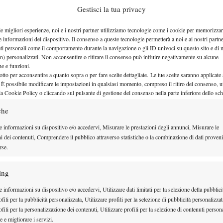
Gestisci la tua privacy
.
le migliori esperienze, noi e i nostri partner utilizziamo tecnologie come i cookie per memorizzar
e informazioni del dispositivo. Il consenso a queste tecnologie permetterà a noi e ai nostri partne
ati personali come il comportamento durante la navigazione o gli ID univoci su questo sito e di 
n) personalizzati. Non acconsentire o ritirare il consenso può influire negativamente su alcune
che e funzioni.
otto per acconsentire a quanto sopra o per fare scelte dettagliate. Le tue scelte saranno applicate
 È possibile modificare le impostazioni in qualsiasi momento, compreso il ritiro del consenso, ut
la Cookie Policy o cliccando sul pulsante di gestione del consenso nella parte inferiore dello sc
che
e informazioni su dispositivo e/o accedervi, Misurare le prestazioni degli annunci, Misurare le
ni dei contenuti, Comprendere il pubblico attraverso statistiche o la combinazione di dati proveni
rse.
ing
E
STO
 informazioni su dispositivo e/o accedervi, Utilizzare dati limitati per la selezione della pubblici
fili per la pubblicità personalizzata, Utilizzare profili per la selezione di pubblicità personalizzat
fili per la personalizzazione dei contenuti, Utilizzare profili per la selezione di contenuti persona
 e migliorare i servizi.