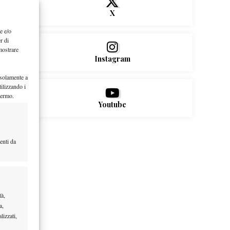
X
e e/o
r di
mostrare
Instagram
 solamente a
ilizzando i
hermo.
Youtube
enti da
tà,
a,
lizzati,