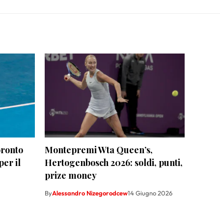
ronto
Montepremi Wta Queen’s,
per il
Hertogenbosch 2026: soldi, punti,
prize money
By
Alessandro Nizegorodcew
14 Giugno 2026