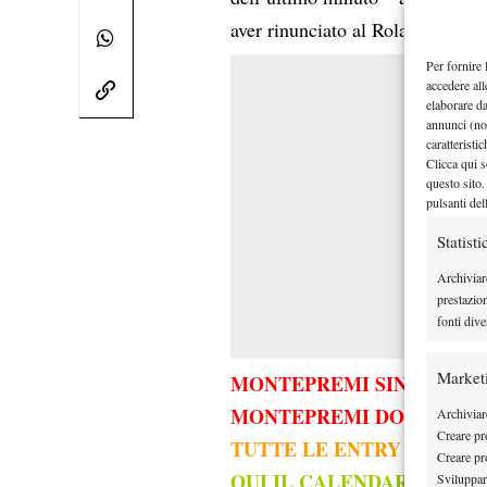
aver rinunciato al Roland Garros
Per fornire 
accedere all
elaborare d
annunci (no
caratteristi
Clicca qui s
questo sito.
pulsanti del
Statisti
Archiviar
prestazio
fonti dive
Market
MONTEPREMI SINGOLAR
MONTEPREMI DOPPIO MI
Archiviare
Creare pro
TUTTE LE ENTRY LIST
Creare pro
QUI IL CALENDARIO WTA
Sviluppare