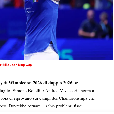
r Billie Jean King Cup
ey
Wimbledon 2026
di doppio 2026,
di
in
uglio. Simone Bolelli e Andrea Vavassori ancora a
oppia ci riprovano sui campi dei Championships che
gioco. Dovrebbe tornare – salvo problemi fisici
oppia formata da Sara Errani e Jasmine Paolini dopo