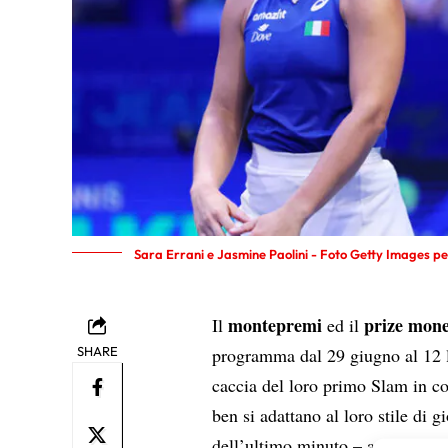
Sara Errani e Jasmine Paolini - Foto Getty Images pe
montepremi
prize mon
Il
ed il
SHARE
programma dal 29 giugno al 12 l
caccia del loro primo Slam in c
ben si adattano al loro stile di 
dell’ultimo minuto – anche la c