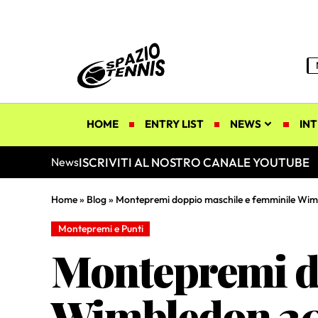
HOME
ENTRY LIST
NEWS
INT
ISCRIVITI AL NOSTRO CANALE YOUTUBE
News
Home
»
Blog
»
Montepremi doppio maschile e femminile Wimb
Montepremi e Punti
Montepremi d
Wimbledon 202