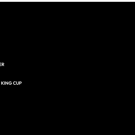
ER
N KING CUP