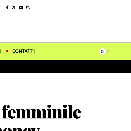
O
CONTATTI
 femminile
money