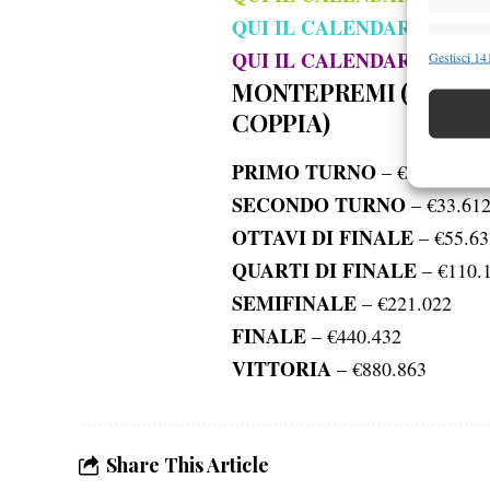
QUI IL CALENDARIO ATP
Funzion
QUI IL CALENDARIO ATP
Gestisci 141
Abbinare e
MONTEPREMI (IN EUR
Identifica
COPPIA)
Garanti
PRIMO TURNO
– €20.683
Erogare
SECONDO TURNO
– €33.61
scelte 
OTTAVI DI FINALE
– €55.63
QUARTI DI FINALE
– €110.
SEMIFINALE
– €221.022
FINALE
– €440.432
VITTORIA
– €880.863
Share This Article