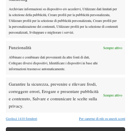
Atp
News
Archiviare informazioni su dispositivo e/o accedervi, Utilizzare dati limitati per
Ritiro Alcaraz da Cincinnati, US Open a
la selezione della pubblicità, Creare profili per la pubblicità personalizzata,
rischio?
Utilizzare profili per la selezione di pubblicità personalizzata, Creare profili per
la personalizzazione dei contenuti, Utilizzare profili per la selezione di contenuti
personalizzati, Sviluppare e migliorare i servizi.
Atp
News
Masters 1000 Montreal 2026: cade un altro
Funzionalità
Sempre attivo
italiano, Sonego subito fuori
Abbinare e combinare dati provenienti da altre fonti di dati,
Collegare diversi dispositivi, Identificare i dispositivi in base alle
Atp
News
informazioni trasmesse automaticamente.
Draper torna in campo ma si arrende ad
Atmane: lacrime a Montreal dopo il rientro
Garantire la sicurezza, prevenire e rilevare frodi,
correggere errori, Erogare e presentare pubblicità
Sempre attivo
Atp
News
e contenuto, Salvare e comunicare le scelte sulla
Masters 1000 Montreal 2026: programma,
privacy.
orari e ordine di gioco di mercoledì 5
agosto con Musetti in campo
Gestisci 1410 fornitori
Per saperne di più su questi scopi
SOCIAL