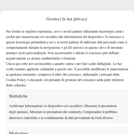
Gestisci la tua privacy
Per fornire le migliori esperienze, noi e i nostri partner utilizziamo tecnologie come i
COME FUNZIONA: REGOLE, MONTEPREMI
cookie per memorizzare e/o accedere alle informazioni del dispositivo. Il consenso a
queste tecnologie permetterà a noi e ai nostri partner di elaborare dati personali come il
A CHE ORA OGGI IL 1 POINT SLAM CON SINNER
comportamento durante la navigazione o gli ID univoci su questo sito e di mostrare
annunci (non) personalizzati. Non acconsentire o ritirare il consenso può influire
09:00 italiane (le
La fase finale dell’AO 1 Point Slam si terrà alle
negativamente su alcune caratteristiche e funzioni.
19:00 di Melbourne) di mercoledì 14 gennaio
sulla Rod Laver
Clicca qui sotto per acconsentire a quanto sopra o per fare scelte dettagliate. Le tue
scelte saranno applicate solamente a questo sito. È possibile modificare le impostazioni
Sarà trasmessa in diretta su
Arena, nel Melbourne Park.
in qualsiasi momento, compreso il ritiro del consenso, utilizzando i pulsanti della
Eurosport/Discovery+. Ma è possibile seguirla anche
Cookie Policy o cliccando sul pulsante di gestione del consenso nella parte inferiore
dello schermo.
gratuitamente su Youtube a
questo link.
Statistiche
Archiviare informazioni su dispositivo e/o accedervi, Misurare le prestazioni
degli annunci, Misurare le prestazioni dei contenuti, Comprendere il pubblico
attraverso statistiche o la combinazione di dati provenienti da fonti diverse.
DI TENDENZA
Marketing