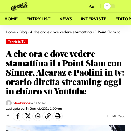
Aa
HOME
ENTRY LIST
NEWS
INTERVISTE
EDITOR
Home
»
Blog
»
A che ora e dove vedere stamattina il 1 Point Slam con Sinner, Alcaraz e Paolini in tv: orario diretta streaming oggi in chiaro su Youtube
Tennis in TV
A che ora e dove vedere
stamattina il 1 Point Slam con
Sinner, Alcaraz e Paolini in tv:
orario diretta streaming oggi
in chiaro su Youtube
By
Redazione
14/01/2026
Last updated: 14 Gennaio 2026 2:00 am
1 Min Read