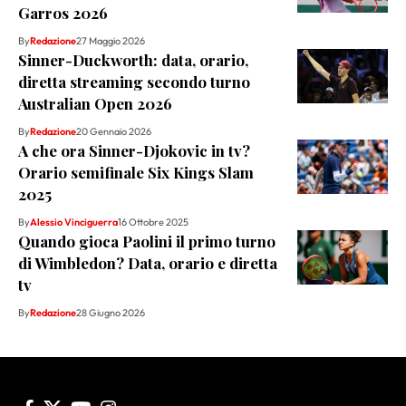
Garros 2026
By
Redazione
27 Maggio 2026
Sinner-Duckworth: data, orario,
diretta streaming secondo turno
Australian Open 2026
By
Redazione
20 Gennaio 2026
A che ora Sinner-Djokovic in tv?
Orario semifinale Six Kings Slam
2025
By
Alessio Vinciguerra
16 Ottobre 2025
Quando gioca Paolini il primo turno
di Wimbledon? Data, orario e diretta
tv
By
Redazione
28 Giugno 2026