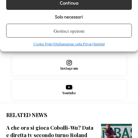
Continua
Solo necessari
Facebook
Gestisci opzioni
Cookie Policy
Dichiarazione sulla Privacy
Imprint
X
Instagram
Youtube
RELATED NEWS
A che ora si gioca Cobolli-Wu? Data
e diretta tv secondo turno Roland