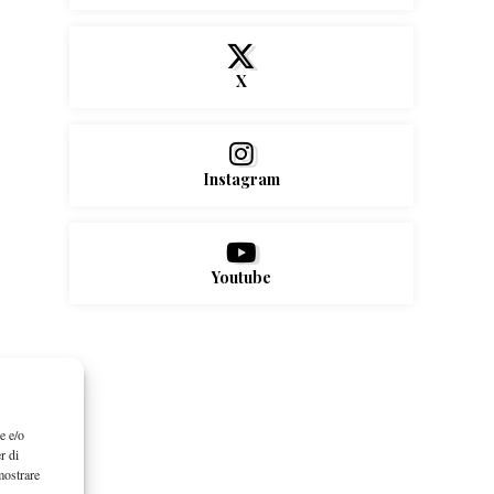
X
Instagram
Youtube
e e/o
r di
mostrare