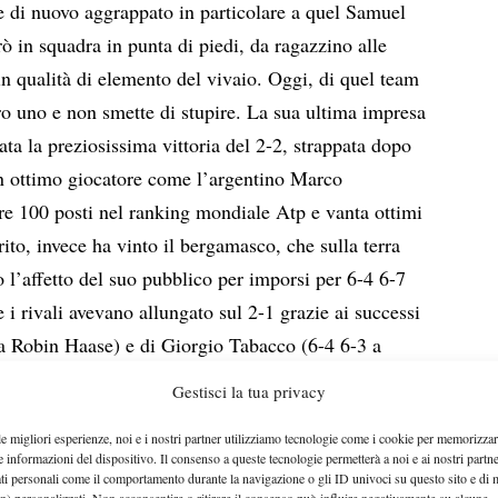
e di nuovo aggrappato in particolare a quel Samuel
ò in squadra in punta di piedi, da ragazzino alle
in qualità di elemento del vivaio. Oggi, di quel team
o uno e non smette di stupire. La sua ultima impresa
ata la preziosissima vittoria del 2-2, strappata dopo
un ottimo giocatore come l’argentino Marco
ltre 100 posti nel ranking mondiale Atp e vanta ottimi
orito, invece ha vinto il bergamasco, che sulla terra
o l’affetto del suo pubblico per imporsi per 6-4 6-7
 i rivali avevano allungato sul 2-1 grazie ai successi
a Robin Haase) e di Giorgio Tabacco (6-4 6-3 a
baltare l’iniziale 1-0 per il Tc Crema firmato da
Gestisci la tua privacy
usto Tabacco).
le migliori esperienze, noi e i nostri partner utilizziamo tecnologie come i cookie per memorizzar
e informazioni del dispositivo. Il consenso a queste tecnologie permetterà a noi e ai nostri partne
ati personali come il comportamento durante la navigazione o gli ID univoci su questo sito e di 
n) personalizzati. Non acconsentire o ritirare il consenso può influire negativamente su alcune