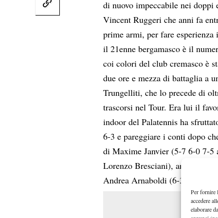
di nuovo impeccabile nei doppi 
Vincent Ruggeri che anni fa entr
prime armi, per fare esperienza 
il 21enne bergamasco è il numer
coi colori del club cremasco è st
due ore e mezza di battaglia a 
Trungelliti, che lo precede di o
trascorsi nel Tour. Era lui il fav
indoor del Palatennis ha sfruttat
6-3 e pareggiare i conti dopo che
di Maxime Janvier (5-7 6-0 7-5 
Lorenzo Bresciani), arrivati a ri
Andrea Arnaboldi (6-3 6-2 a Fa
Per fornire 
accedere all
elaborare d
annunci (no