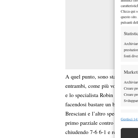
caratteristi
Clicca qui s
questo sito.
pulsanti del
Statisti
Archiviar
prestazio
fonti dive
Market
A quel punto, sono stati di nuovo
Archiviare
entrambi, come più volte succes
Creare pro
e lo specialista Robin Haase han
Creare pro
Sviluppare
facendosi bastare un break per 
Bresciani e l’altro specialista 
Funzion
Gestisci 141
primo parziale contro i fratelli 
Abbinare e
chiudendo 7-6 6-1 e regalando a
Identifica