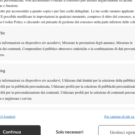
che e funzioni.
otto per acconsentire a quanto sopra o per fare scelte dettagliate. Le tue scelte saranno applicate
 È possibile modificare le impostazioni in qualsiasi momento, compreso il ritiro del consenso, ut
la Cookie Policy o cliccando sul pulsante di gestione del consenso nella parte inferiore dello sc
che
e informazioni su dispositivo e/o accedervi, Misurare le prestazioni degli annunci, Misurare le
ni dei contenuti, Comprendere il pubblico attraverso statistiche o la combinazione di dati proveni
rse.
ing
 decisivi i doppi e il Tc Crema li ha portati a casa
 informazioni su dispositivo e/o accedervi, Utilizzare dati limitati per la selezione della pubblici
so nel corso della stagione. Samuel Vincent Ruggeri
fili per la pubblicità personalizzata, Utilizzare profili per la selezione di pubblicità personalizzat
no tenuto a distanza la coppia Trungelliti/Romboli,
fili per la personalizzazione dei contenuti, Utilizzare profili per la selezione di contenuti persona
 e migliorare i servizi.
set per imporsi con un doppio 6-4, mentre Lorenzo
Andrey Golubev hanno vinto al tie-break un delicato
alità
Semp
0 fornitori
Per saperne di più su
Tabacco e poi sono scappati via nel secondo set,
 combinare dati provenienti da altre fonti di dati, Collegare diversi dispositivi,
l club del presidente Stefano Agostino un 4-2
re i dispositivi in base alle informazioni trasmesse automaticamente.
Continua
Solo necessari
Gestisci opzi