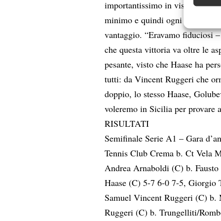
importantissimo in vista della gar
Garanti
minimo e quindi ogni scenario è 
Erogare
vantaggio. “Eravamo fiduciosi –
scelte 
che questa vittoria va oltre le as
pesante, visto che Haase ha pers
tutti: da Vincent Ruggeri che or
doppio, lo stesso Haase, Golube
voleremo in Sicilia per provare a
RISULTATI
Semifinale Serie A1 – Gara d’a
Tennis Club Crema b. Ct Vela M
Andrea Arnaboldi (C) b. Fausto
Haase (C) 5-7 6-0 7-5, Giorgio 
Samuel Vincent Ruggeri (C) b. 
Ruggeri (C) b. Trungelliti/Romb