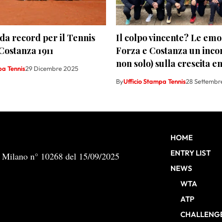
da record per il Tennis
Il colpo vincente? Le emoz
Costanza 1911
Forza e Costanza un incon
non solo) sulla crescita e
pa Tennis
29 Dicembre 2025
By
Ufficio Stampa Tennis
28 Settembr
HOME
ENTRY LIST
b Milano n° 10268 del 15/09/2025
NEWS
WTA
ATP
CHALLENG