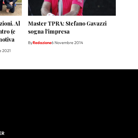
ioni. Al
Master TPRA: Stefano Gavazzi
tro (e
sogna l’impresa
motiva
By
Redazione
6 Novembre 2014
e 2021
ER