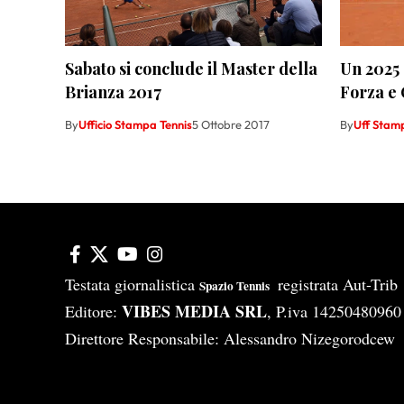
Sabato si conclude il Master della
Un 2025 
Brianza 2017
Forza e 
By
Ufficio Stampa Tennis
5 Ottobre 2017
By
Uff Stam
Testata giornalistica
registrata Aut-Tri
Spazio Tennis
VIBES MEDIA SRL
Editore:
, P.iva 14250480960
Direttore Responsabile: Alessandro Nizegorodcew