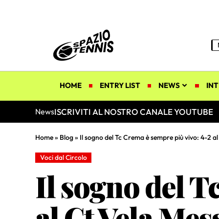
HOME
ENTRY LIST
NEWS
INT
ISCRIVITI AL NOSTRO CANALE YOUTUBE
News
Home
»
Blog
»
Il sogno del Tc Crema è sempre più vivo: 4-2 a
Voci dal Circolo
Il sogno del T
al Ct Vela Mes