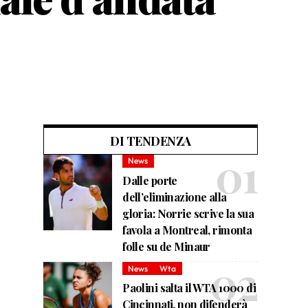
DI TENDENZA
News
Dalle porte
dell’eliminazione alla
gloria: Norrie scrive la sua
favola a Montreal, rimonta
folle su de Minaur
News
Wta
Paolini salta il WTA 1000 di
Cincinnati, non difenderà