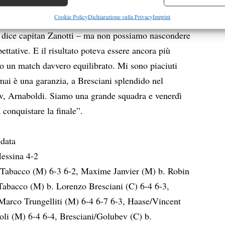
a di ritorno, fra sette giorni in Sicilia. Il divario è
re la sicurezza, prevenire e rilevare frodi, correggere errori,
Cookie Policy
Dichiarazione sulla Privacy
Imprint
ancora possibile, ma il Tc Crema partirà in
 e presentare pubblicità e contenuto, Salvare e comunicare le
Semp
 dice capitan Zanotti – ma non possiamo nascondere
sulla privacy.
pettative. E il risultato poteva essere ancora più
o un match davvero equilibrato. Mi sono piaciuti
mai è una garanzia, a Bresciani splendido nel
v, Arnaboldi. Siamo una grande squadra e venerdì
 conquistare la finale”.
ndata
essina 4-2
 Tabacco (M) 6-3 6-2, Maxime Janvier (M) b. Robin
Tabacco (M) b. Lorenzo Bresciani (C) 6-4 6-3,
Marco Trungelliti (M) 6-4 6-7 6-3, Haase/Vincent
oli (M) 6-4 6-4, Bresciani/Golubev (C) b.