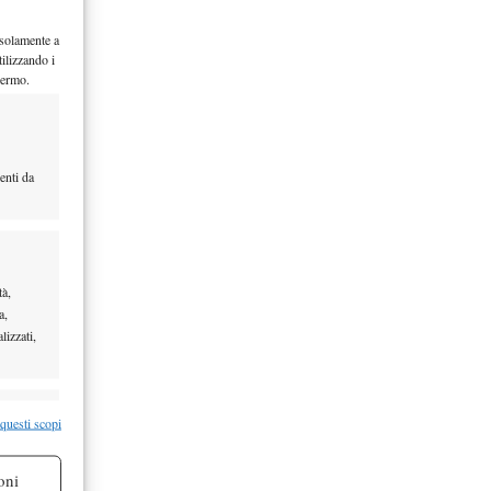
 solamente a
ilizzando i
hermo.
enti da
tà,
a,
lizzati,
re attivo
 questi scopi
oni