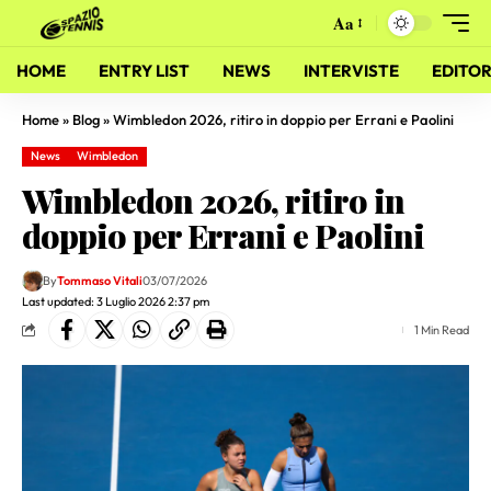
Aa
HOME
ENTRY LIST
NEWS
INTERVISTE
EDITOR
Home
»
Blog
»
Wimbledon 2026, ritiro in doppio per Errani e Paolini
News
Wimbledon
Wimbledon 2026, ritiro in
doppio per Errani e Paolini
By
Tommaso Vitali
03/07/2026
Last updated: 3 Luglio 2026 2:37 pm
1 Min Read