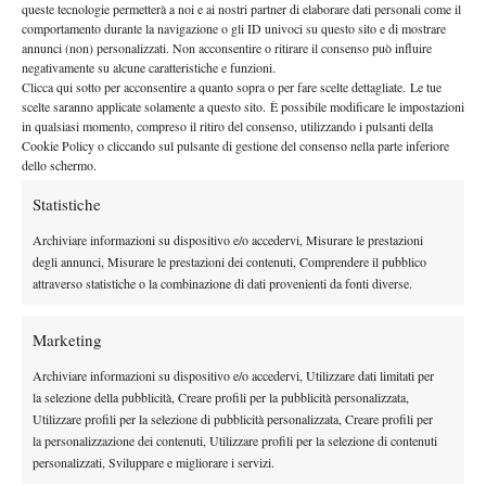
queste tecnologie permetterà a noi e ai nostri partner di elaborare dati personali come il
giornata di sabato 4 luglio.
comportamento durante la navigazione o gli ID univoci su questo sito e di mostrare
annunci (non) personalizzati. Non acconsentire o ritirare il consenso può influire
negativamente su alcune caratteristiche e funzioni.
Clicca qui sotto per acconsentire a quanto sopra o per fare scelte dettagliate. Le tue
scelte saranno applicate solamente a questo sito. È possibile modificare le impostazioni
in qualsiasi momento, compreso il ritiro del consenso, utilizzando i pulsanti della
Cookie Policy o cliccando sul pulsante di gestione del consenso nella parte inferiore
dello schermo.
DI TENDENZA
Statistiche
News
Archiviare informazioni su dispositivo e/o accedervi, Misurare le prestazioni
Masters 1000 Cincinnati 2026: forfait di
degli annunci, Misurare le prestazioni dei contenuti, Comprendere il pubblico
Quinn, Sonego entra nel tabellone
attraverso statistiche o la combinazione di dati provenienti da fonti diverse.
Tennis in TV
Marketing
Masters 1000 Cincinnati 2026: a che ora e
Archiviare informazioni su dispositivo e/o accedervi, Utilizzare dati limitati per
dove vedere il sorteggio del tabellone
la selezione della pubblicità, Creare profili per la pubblicità personalizzata,
Utilizzare profili per la selezione di pubblicità personalizzata, Creare profili per
la personalizzazione dei contenuti, Utilizzare profili per la selezione di contenuti
News
personalizzati, Sviluppare e migliorare i servizi.
Rusedski sul futuro di Alcaraz: “Non