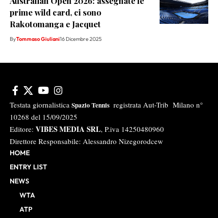
Australian Open 2026: assegnate le
prime wild card, ci sono
Rakotomanga e Jacquet
By
Tommaso Giuliani
16 Dicembre 2025
Testata giornalistica
registrata Aut-Trib Milano n°
Spazio Tennis
10268 del 15/09/2025
VIBES MEDIA SRL
Editore:
, P.iva 14250480960
Direttore Responsabile: Alessandro Nizegorodcew
HOME
ENTRY LIST
NEWS
WTA
ATP