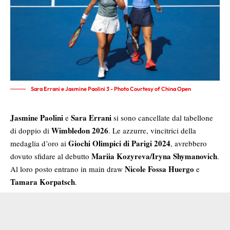
Sara Errani e Jasmine Paolini 3 - Photo Courtesy of China Open
Jasmine Paolini
Sara Errani
e
si sono cancellate dal tabellone
Wimbledon 2026
di doppio di
. Le azzurre, vincitrici della
Giochi Olimpici di Parigi 2024
medaglia d’oro ai
, avrebbero
Mariia Kozyreva/Iryna Shymanovich
dovuto sfidare al debutto
.
Nicole Fossa Huergo
Al loro posto entrano in main draw
e
Tamara Korpatsch
.