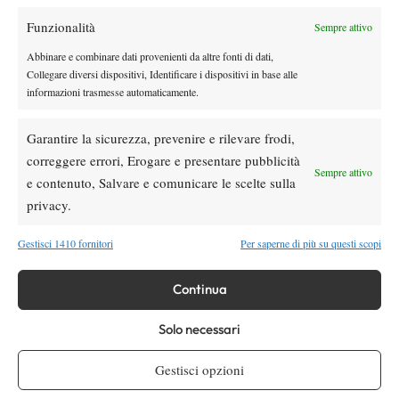
giocherà lo US Open, forse non lo vedremo
più nel 2026”
Funzionalità
Sempre attivo
Atp
News
Abbinare e combinare dati provenienti da altre fonti di dati,
Collegare diversi dispositivi, Identificare i dispositivi in base alle
Masters 1000 Montreal 2026, Musetti: “Mi
informazioni trasmesse automaticamente.
manca ancora la costanza, fa male rivivere
sempre le stesse sensazioni”
Garantire la sicurezza, prevenire e rilevare frodi,
correggere errori, Erogare e presentare pubblicità
SOCIAL
Sempre attivo
e contenuto, Salvare e comunicare le scelte sulla
privacy.
Facebook
Gestisci 1410 fornitori
Per saperne di più su questi scopi
Continua
X
Solo necessari
Instagram
Gestisci opzioni