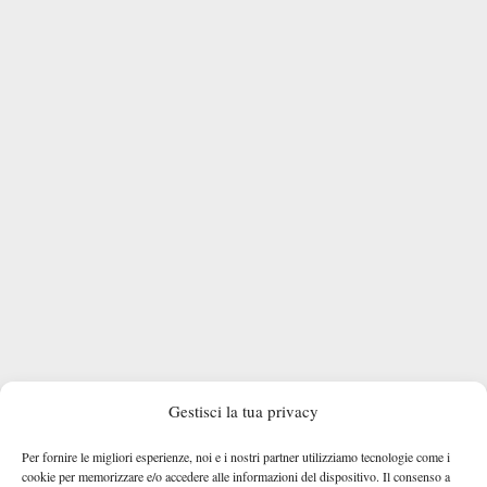
Gestisci la tua privacy
La scelta di ritarsi potrebbe essere stata presa in virtù del fatto
che Paolini, al rientro dall’infortunio, ha staccato il pass per il
Per fornire le migliori esperienze, noi e i nostri partner utilizziamo tecnologie come i
cookie per memorizzare e/o accedere alle informazioni del dispositivo. Il consenso a
Maria Sakkari
terzo turno del singolare dove affronterà
nella