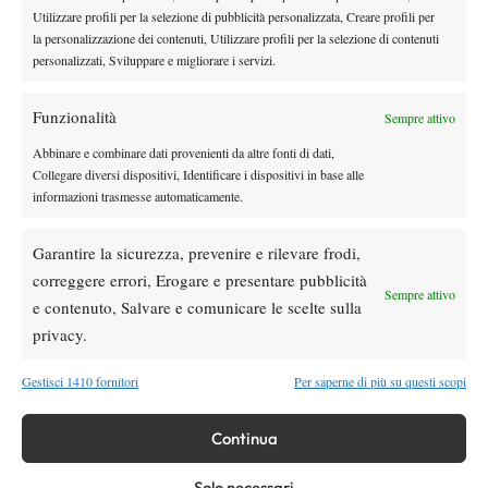
Utilizzare profili per la selezione di pubblicità personalizzata, Creare profili per
Atp
News
la personalizzazione dei contenuti, Utilizzare profili per la selezione di contenuti
personalizzati, Sviluppare e migliorare i servizi.
Masters 1000 Montreal 2026, Musetti: “Mi
manca ancora la costanza, fa male rivivere
sempre le stesse sensazioni”
Funzionalità
Sempre attivo
Atp
News
Abbinare e combinare dati provenienti da altre fonti di dati,
Collegare diversi dispositivi, Identificare i dispositivi in base alle
Effetto Montreal: forfait e sorprese
informazioni trasmesse automaticamente.
spazzano via la Top 10, Shelton prova a
resistere
Garantire la sicurezza, prevenire e rilevare frodi,
News
correggere errori, Erogare e presentare pubblicità
Dalle porte dell’eliminazione alla gloria:
Sempre attivo
e contenuto, Salvare e comunicare le scelte sulla
Norrie scrive la sua favola a Montreal,
privacy.
rimonta folle su de Minaur
Gestisci 1410 fornitori
Per saperne di più su questi scopi
SOCIAL
Continua
Facebook
Solo necessari