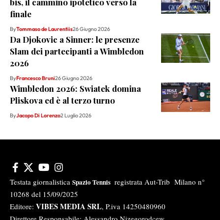
bis, il cammino ipotetico verso la
finale
By
Tommaso de Laurentiis
26 Giugno 2026
Da Djokovic a Sinner: le presenze
Slam dei partecipanti a Wimbledon
2026
By
Francesco Bruni
26 Giugno 2026
Wimbledon 2026: Swiatek domina
Pliskova ed è al terzo turno
By
Jacopo Di Lorenzo
2 Luglio 2026
Testata giornalistica
registrata Aut-Trib Milano n°
Spazio Tennis
10268 del 15/09/2025
VIBES MEDIA SRL
Editore:
, P.iva 14250480960
Direttore Responsabile: Alessandro Nizegorodcew