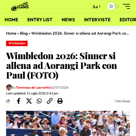
Aa
HOME
ENTRY LIST
NEWS
INTERVISTE
EDITOR
Home
»
Blog
»
Wimbledon 2026: Sinner si allena ad Aorangi Park con Paul (FOTO)
Wimbledon
Wimbledon 2026: Sinner si
allena ad Aorangi Park con
Paul (FOTO)
By
Tommaso de Laurentiis
02/07/2026
Last updated: 2 Luglio 2026 2:42 pm
1 Min Read