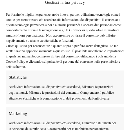
Gestisci la tua privacy
Jannik Sinner
si allena ad
— Carlo Galati
Aorangi con Tommy Paul
.
Per fornire le migliori esperienze, noi e i nostri partner utilizziamo tecnologie come i
Fai clic su "Accetto" per abilitare Twitter
(@CarloGalati)
cookie per memorizzare e/o accedere alle informazioni del dispositivo. Il consenso a
#wimbledon
#tennis
Cookie Policy
queste tecnologie permetterà a noi e ai nostri partner di elaborare dati personali come il
July 2, 2026
pic.twitter.com/tDmMF3tvDL
comportamento durante la navigazione o gli ID univoci su questo sito e di mostrare
Accetto
annunci (non) personalizzati. Non acconsentire o ritirare il consenso può influire
negativamente su alcune caratteristiche e funzioni.
Clicca qui sotto per acconsentire a quanto sopra o per fare scelte dettagliate. Le tue
scelte saranno applicate solamente a questo sito. È possibile modificare le impostazioni
in qualsiasi momento, compreso il ritiro del consenso, utilizzando i pulsanti della
Cookie Policy o cliccando sul pulsante di gestione del consenso nella parte inferiore
dello schermo.
Statistiche
Archiviare informazioni su dispositivo e/o accedervi, Misurare le prestazioni
degli annunci, Misurare le prestazioni dei contenuti, Comprendere il pubblico
attraverso statistiche o la combinazione di dati provenienti da fonti diverse.
DI TENDENZA
News
Marketing
Rusedski sul futuro di Alcaraz: “Non
Archiviare informazioni su dispositivo e/o accedervi, Utilizzare dati limitati per
giocherà lo US Open, forse non lo vedremo
la selezione della pubblicità, Creare profili per la pubblicità personalizzata,
più nel 2026”