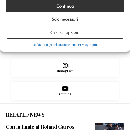
SOCIAL
Continua
Solo necessari
Facebook
Gestisci opzioni
Cookie Policy
Dichiarazione sulla Privacy
Imprint
X
Instagram
Youtube
RELATED NEWS
Con la finale al Roland Garros