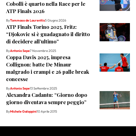
Cobolli è quarto nella Race per le
ATP Finals 2026
By
Tommaso de Laurentiis
5 Giugno 2026
ATP Finals Torino 2025, Fritz:
“Djokovic si è guadagnato il diritto
di decidere all’ultimo”
By
Antonio Sepe
7 Novembre 2025
Coppa Davis 2025, impresa
Collignon: batte De Minaur
malgrado i crampi e 26 palle break
concesse
By
Antonio Sepe
13 Settembre 2025
Alexandra Cadantu: “Giorno dopo
giorno diventava sempre peggio”
By
Michele Galoppini
10 Aprile 2015