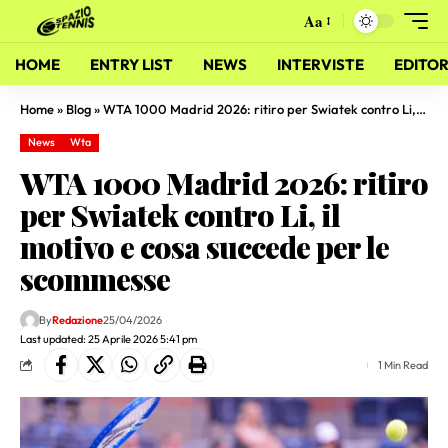
Aa
HOME
ENTRY LIST
NEWS
INTERVISTE
EDITOR
Home
»
Blog
»
WTA 1000 Madrid 2026: ritiro per Swiatek contro Li, il motivo e cosa succede per le scommesse
News
Wta
WTA 1000 Madrid 2026: ritiro
per Swiatek contro Li, il
motivo e cosa succede per le
scommesse
By
Redazione
25/04/2026
Last updated: 25 Aprile 2026 5:41 pm
1 Min Read