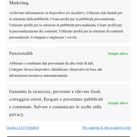
Marketing
DI TENDENZA
Atp
News
Archiviare informazioni su dispositivo e/o accedervi, Utilizzare dati limitati per
la selezione della pubblicità, Creare profili per la pubblicità personalizzata,
Jodar dopo la finale di Washington: “Mi sono
Utilizzare profili per la selezione di pubblicità personalizzata, Creare profili per
fatto un po’ male al polso, spero non sia
la personalizzazione dei contenuti, Utilizzare profili per la selezione di contenuti
niente di grave”
personalizzati, Sviluppare e migliorare i servizi.
News
Wta
Eala sul trionfo di Washington: “Ho finito
Funzionalità
Sempre attivo
meglio di come ho iniziato, continuo a
Abbinare e combinare dati provenienti da altre fonti di dati,
lavorare su me stessa”
Collegare diversi dispositivi, Identificare i dispositivi in base alle
Atp
News
informazioni trasmesse automaticamente.
Masters 1000 Montreal 2026: Bellucci
subito out, Baez passa al secondo turno
Garantire la sicurezza, prevenire e rilevare frodi,
correggere errori, Erogare e presentare pubblicità
Sempre attivo
e contenuto, Salvare e comunicare le scelte sulla
Atp
News
privacy.
Sinner, check-up di quattro ore a Milano:
prevenzione e controlli in vista della tournée
americana
Gestisci 1410 fornitori
Per saperne di più su questi scopi