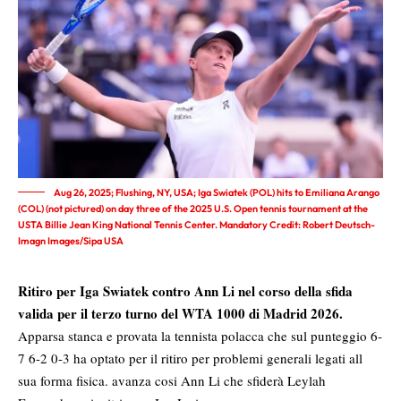
Aug 26, 2025; Flushing, NY, USA; Iga Swiatek (POL) hits to Emiliana Arango
(COL) (not pictured) on day three of the 2025 U.S. Open tennis tournament at the
USTA Billie Jean King National Tennis Center. Mandatory Credit: Robert Deutsch-
Imagn Images/Sipa USA
Ritiro per Iga Swiatek contro Ann Li nel corso della sfida
valida per il terzo turno del WTA 1000 di Madrid 2026.
Apparsa stanca e provata la tennista polacca che sul punteggio 6-
7 6-2 0-3 ha optato per il ritiro per problemi generali legati all
sua forma fisica. avanza cosi Ann Li che sfiderà Leylah