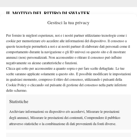
IL MOTIVO DEL RITIRO DI SWIATEK
RITIRO SWIATEK, COSA SUCCEDE CON LE
Gestisci la tua privacy
SCOMMESSE
Per fornire le migliori esperienze, noi e i nostri partner utilizziamo tecnologie come i
La sfida è regolarmente cominciata, quindi parte dei siti
cookie per memorizzare e/o accedere alle informazioni del dispositivo. Il consenso a
queste tecnologie permetterà a noi e ai nostri partner di elaborare dati personali come il
scommesse rimborsa gli esiti (Swiatek perdente, Li vincente). Il
comportamento durante la navigazione o gli ID univoci su questo sito e di mostrare
consiglio, però, è di controllare il regolamento del sito di betting
annunci (non) personalizzati. Non acconsentire o ritirare il consenso può influire
negativamente su alcune caratteristiche e funzioni.
sul quale avete piazzato la giocata. Verranno pagate
Clicca qui sotto per acconsentire a quanto sopra o per fare scelte dettagliate. Le tue
regolarmente le quote relative al primo parziale, che si è
scelte saranno applicate solamente a questo sito. È possibile modificare le impostazioni
concluso. Le quote che invece saranno rimborsate interessano il
in qualsiasi momento, compreso il ritiro del consenso, utilizzando i pulsanti della
Cookie Policy o cliccando sul pulsante di gestione del consenso nella parte inferiore
set betting. Infine, quelle sugli under e over games verranno
dello schermo.
pagate solo ed esclusivamente se l’esito risulta già certificabile.
Statistiche
Archiviare informazioni su dispositivo e/o accedervi, Misurare le prestazioni
degli annunci, Misurare le prestazioni dei contenuti, Comprendere il pubblico
attraverso statistiche o la combinazione di dati provenienti da fonti diverse.