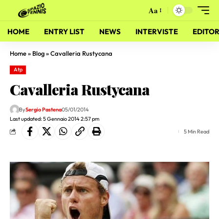
Aa
HOME
ENTRY LIST
NEWS
INTERVISTE
EDITOR
Home
»
Blog
»
Cavalleria Rustycana
Atp
Cavalleria Rustycana
By
Sergio Pastena
05/01/2014
Last updated: 5 Gennaio 2014 2:57 pm
5 Min Read