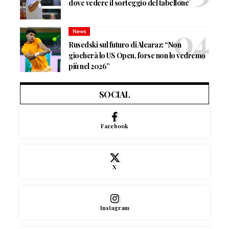
dove vedere il sorteggio del tabellone
News
Rusedski sul futuro di Alcaraz: “Non
giocherà lo US Open, forse non lo vedremo
più nel 2026”
SOCIAL
Facebook
X
Instagram