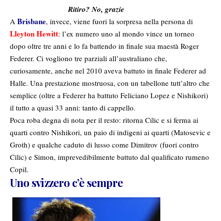
Ritiro? No, grazie
Brisbane
A
, invece, viene fuori la sorpresa nella persona di
Lleyton Hewitt
: l’ex numero uno al mondo vince un torneo
dopo oltre tre anni e lo fa battendo in finale sua maestà Roger
Federer. Ci vogliono tre parziali all’australiano che,
curiosamente, anche nel 2010 aveva battuto in finale Federer ad
Halle. Una prestazione mostruosa, con un tabellone tutt’altro che
semplice (oltre a Federer ha battuto Feliciano Lopez e Nishikori)
il tutto a quasi 33 anni: tanto di cappello.
Poca roba degna di nota per il resto: ritorna Cilic e si ferma ai
quarti contro Nishikori, un paio di indigeni ai quarti (Matosevic e
Groth) e qualche caduto di lusso come Dimitrov (fuori contro
Cilic) e Simon, imprevedibilmente battuto dal qualificato rumeno
Copil.
Uno svizzero c’è sempre