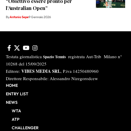
“Obiettivo essere pronto per
l’Australian Open”
By
Antonio Sepe
9 Gennaio 2026
Testata giornalistica
registrata Aut-Trib Milano n°
Spazio Tennis
10268 del 15/09/2025
VIBES MEDIA SRL
Editore:
, P.iva 14250480960
Direttore Responsabile: Alessandro Nizegorodcew
HOME
ENTRY LIST
NEWS
WTA
ATP
CHALLENGER