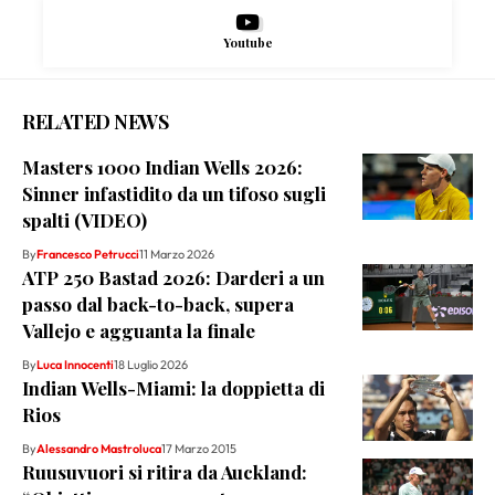
Youtube
RELATED NEWS
Masters 1000 Indian Wells 2026:
Sinner infastidito da un tifoso sugli
spalti (VIDEO)
By
Francesco Petrucci
11 Marzo 2026
ATP 250 Bastad 2026: Darderi a un
passo dal back-to-back, supera
Vallejo e agguanta la finale
By
Luca Innocenti
18 Luglio 2026
Indian Wells-Miami: la doppietta di
Rios
By
Alessandro Mastroluca
17 Marzo 2015
Ruusuvuori si ritira da Auckland: