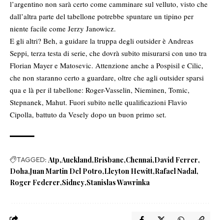
l’argentino non sarà certo come camminare sul velluto, visto che
dall’altra parte del tabellone potrebbe spuntare un tipino per
niente facile come Jerzy Janowicz.
E gli altri? Beh, a guidare la truppa degli outsider è Andreas
Seppi, terza testa di serie, che dovrà subito misurarsi con uno tra
Florian Mayer e Matosevic. Attenzione anche a Pospisil e Cilic,
che non staranno certo a guardare, oltre che agli outsider sparsi
qua e là per il tabellone: Roger-Vasselin, Nieminen, Tomic,
Stepnanek, Mahut. Fuori subito nelle qualificazioni Flavio
Cipolla, battuto da Vesely dopo un buon primo set.
TAGGED:
Atp
Auckland
Brisbane
Chennai
David Ferrer
Doha
Juan Martin Del Potro
Lleyton Hewitt
Rafael Nadal
Roger Federer
Sidney
Stanislas Wawrinka