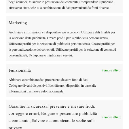
degli annunci, Misurare le prestazioni dei contenuti, Comprendere il pubblico
Lui ha meno pause di Snoop Dogg
attraverso statistiche o la combinazione di dati provenienti da fonti diverse.
Chi invece non riposa mai, ma non è una sorpresa, è David
Ferrer, che parte come prima testa di serie nel tradizionale torneo
Marketing
Auckland
di
e dovrà vedersela con avversari mica da poco per
Archiviare informazioni su dispositivo e/o accedervi, Utilizzare dati limitati per
arrivare al quarto titolo di fila: si parte da Tommy Haas per poi
la selezione della pubblicità, Creare profili per la pubblicità personalizzata,
passare ad Isner e Anderson, sempre fastidiosi sul cemento, con
Utilizzare profili per la selezione di pubblicità personalizzata, Creare profili per
la personalizzazione dei contenuti, Utilizzare profili per la selezione di contenuti
Monfils che dopo le buone prestazioni di Doha appare ben più di
personalizzati, Sviluppare e migliorare i servizi.
una mina vagante.
A tenere alta la bandiera italiana ci penserà Filippo Volandri che,
Funzionalità
Sempre attivo
una volta tanto, non appare totalmente chiuso nonostante si
giochi sul cemento: per il livornese un primo turno contro
Abbinare e combinare dati provenienti da altre fonti di dati,
Collegare diversi dispositivi, Identificare i dispositivi in base alle
Zeballos, un altro che non ha propriamente fatto del duro una
informazioni trasmesse automaticamente.
filosofia di vita sebbene sia stato capace di portare a casa un
anno fa il Challenger di Sao Paulo, dal quale è però stato
Garantire la sicurezza, prevenire e rilevare frodi,
eliminato subito questa settimana.
correggere errori, Erogare e presentare pubblicità
J.D. contro J.J.
Sempre attivo
e contenuto, Salvare e comunicare le scelte sulla
privacy.
Sidney
Parecchi spunti interessanti anche a
per l’APIA