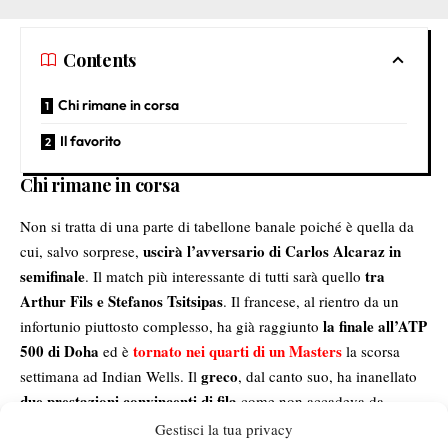
Contents
Chi rimane in corsa
Il favorito
Chi rimane in corsa
Non si tratta di una parte di tabellone banale poiché è quella da
uscirà l’avversario di Carlos Alcaraz in
cui, salvo sorprese,
semifinale
tra
. Il match più interessante di tutti sarà quello
Arthur Fils e Stefanos Tsitsipas
. Il francese, al rientro da un
la finale all’ATP
infortunio piuttosto complesso, ha già raggiunto
500 di Doha
tornato nei quarti di un Masters
ed è
la scorsa
greco
settimana ad Indian Wells. Il
, dal canto suo, ha inanellato
due prestazioni convincenti di fila
come non accadeva da
tempo. In particolare quella del secondo turno in cui ha eliminato
Gestisci la tua privacy