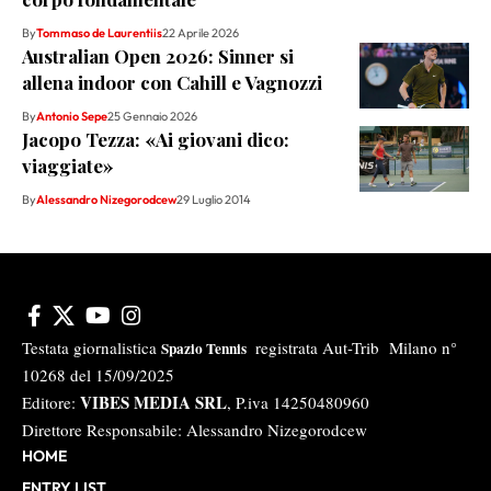
By
Tommaso de Laurentiis
22 Aprile 2026
Australian Open 2026: Sinner si
allena indoor con Cahill e Vagnozzi
By
Antonio Sepe
25 Gennaio 2026
Jacopo Tezza: «Ai giovani dico:
viaggiate»
By
Alessandro Nizegorodcew
29 Luglio 2014
Testata giornalistica
registrata Aut-Trib Milano n°
Spazio Tennis
10268 del 15/09/2025
VIBES MEDIA SRL
Editore:
, P.iva 14250480960
Direttore Responsabile: Alessandro Nizegorodcew
HOME
ENTRY LIST