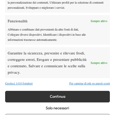
la personalizzazione dei contenuti, Utilizzare profili per la selezione di contenuti
un candidato importante per tornare in una semifinale
sarebbe
personalizzati, Sviluppare e migliorare i servizi.
mille
vincente del match tra Fils e Tsitsipas
. Anche il
diventerà
un serio contendente per quel posto in semifinale. Attenzione poi
Funzionalità
Sempre attivo
Collignon
a
, vera e propria mina vagante: quando è in giornata il
Abbinare e combinare dati provenienti da altre fonti di dati,
belga diventa un cliente davvero scomodo, chiedere a Dimitrov
Collegare diversi dispositivi, Identificare i dispositivi in base alle
che ha già pagato dazio due volte nel 2026. Anche se è giusto
informazioni trasmesse automaticamente.
Paul
segnalare che affronterà
, testa di serie più alta (22) rimasta
in questa zona del tabellone.
Garantire la sicurezza, prevenire e rilevare frodi,
correggere errori, Erogare e presentare pubblicità
Sempre attivo
e contenuto, Salvare e comunicare le scelte sulla
privacy.
Gestisci 1410 fornitori
Per saperne di più su questi scopi
DI TENDENZA
Atp
News
Continua
Masters 1000 Montreal 2026: programma,
orario e ordine di gioco venerdì 7 agosto.
Solo necessari
Arnaldi apre sul Centrale