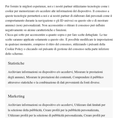
de Minaur senza particolari problemi.
Per fornire le migliori esperienze, noi e i nostri partner utilizziamo tecnologie come i
Paul
In questa parte di tabellone troviamo, inoltre, Tommy
che
cookie per memorizzare e/o accedere alle informazioni del dispositivo. Il consenso a
Collignon
affronterà un Rapahel
in grande spolvero: il belga,
queste tecnologie permetterà a noi e ai nostri partner di elaborare dati personali come il
infatti, ha eliminato Grigor Dimitrov e Cobolli per raggiungere il
comportamento durante la navigazione o gli ID univoci su questo sito e di mostrare
annunci (non) personalizzati. Non acconsentire o ritirare il consenso può influire
Matteo Berrettini reduce
terzo turno. Con loro anche il nostro
negativamente su alcune caratteristiche e funzioni.
da due ottime prestazioni,
in particolare quella con cui si è
Clicca qui sotto per acconsentire a quanto sopra o per fare scelte dettagliate. Le tue
scelte saranno applicate solamente a questo sito. È possibile modificare le impostazioni
17 ace e 6 palle break salvate
sbarazzato di Bublik condita da
.
in qualsiasi momento, compreso il ritiro del consenso, utilizzando i pulsanti della
Per il romano ci sarà un interessante incrocio con Valentin
Cookie Policy o cliccando sul pulsante di gestione del consenso nella parte inferiore
Vacherot
.
dello schermo.
Vukic
Jodar
Infine, sono rimasti in gioco Aleksandar
e Rafael
Statistiche
che al terzo turno si affronteranno in un match tra lucky loser e
Archiviare informazioni su dispositivo e/o accedervi, Misurare le prestazioni
Bergs
Etcheverry
qualificato; mentre Zizou
troverà Tomas
che,
degli annunci, Misurare le prestazioni dei contenuti, Comprendere il pubblico
dopo aver conquistato l’ATP 500 di Rio, cerca una vittoria su
attraverso statistiche o la combinazione di dati provenienti da fonti diverse.
cemento che manca dal secondo turno dell’Australian Open.
Il favorito
Marketing
Sarà sicuramente un
underdog
ad arrivare in semifinale. Difficile
Archiviare informazioni su dispositivo e/o accedervi, Utilizzare dati limitati per
la selezione della pubblicità, Creare profili per la pubblicità personalizzata,
dire chi la spunterà in un torneo che ha già riservato parecchie
Utilizzare profili per la selezione di pubblicità personalizzata, Creare profili per
Berrettini
sorprese.
, se mantenesse il livello espresso finora,