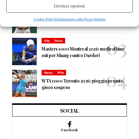
Gestisci opzioni
Atp
News
Masters 1000 Montreal 2026: Darderi
Cookie Policy
Dichiarazione sulla Privacy
Imprint
rimonta Shang e vola agli ottavi
Atp
News
Masters 1000 Montreal 2026: medical time
out per Shang contro Darderi
News
Wta
WTA 1000 Toronto 2026: pioggia pesante,
gioco sospeso
SOCIAL
Facebook