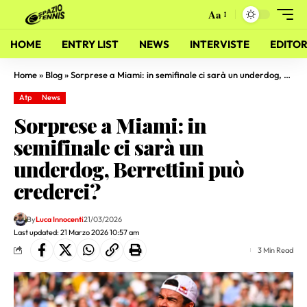
Aa
HOME
ENTRY LIST
NEWS
INTERVISTE
EDITOR
Home
»
Blog
»
Sorprese a Miami: in semifinale ci sarà un underdog, Berrettini può crederci?
Atp
News
Sorprese a Miami: in
semifinale ci sarà un
underdog, Berrettini può
crederci?
By
Luca Innocenti
21/03/2026
Last updated: 21 Marzo 2026 10:57 am
3 Min Read