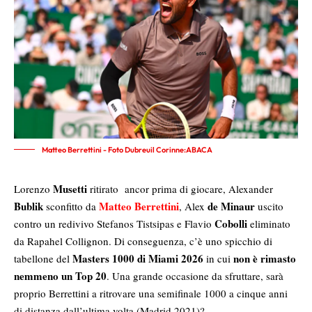
Matteo Berrettini - Foto Dubreuil Corinne:ABACA
Musetti
Lorenzo
ritirato ancor prima di giocare, Alexander
Bublik
Matteo Berrettini
de Minaur
sconfitto da
, Alex
uscito
Cobolli
contro un redivivo Stefanos Tistsipas e Flavio
eliminato
da Rapahel Collignon. Di conseguenza, c’è uno spicchio di
Masters 1000 di Miami 2026
non è rimasto
tabellone del
in cui
nemmeno un Top 20
. Una grande occasione da sfruttare, sarà
proprio Berrettini a ritrovare una semifinale 1000 a cinque anni
di distanza dall’ultima volta (Madrid 2021)?