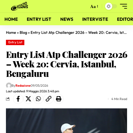
Aa
HOME
ENTRY LIST
NEWS
INTERVISTE
EDITOR
Home
»
Blog
»
Entry List Atp Challenger 2026 – Week 20: Cervia, Istanbul, Bengaluru
Entry List
Entry List Atp Challenger 2026
– Week 20: Cervia, Istanbul,
Bengaluru
By
Redazione
09/05/2026
Last updated: 9 Maggio 2026 3:48 pm
4 Min Read