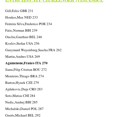
Gill,Felix GBR 231
Houkes,Max NED 233
Ferreira Silva,Frederico POR 234
Fatic,Nerman BIH 239
Onclin,Gauthier BEL 246
Kozlov,Stefan USA 256
Gueymard Wayenburg,Sascha FRA 262
Martin,Andres USA 269
Agamenone,Franco ITA 270
Jianu,Filip Cristian ROU 272
Monteiro,Thiago BRA 274
Barton,Hynek CZE 279
Ajdukovic,Duje CRO 283
Soto,Matias CHI 284
Nedic,Andrej BIH 285
Michalski,Daniel POL 287
Geerts,Michael BEL 292