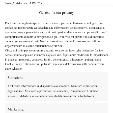
Justo,Guido Ivan ARG 257
Dostanic,Stefan USA 268
Gestisci la tua privacy
Roncadelli,Franco URU 273
Krueger,Mitchell USA 278
Per fornire le migliori esperienze, noi e i nostri partner utilizziamo tecnologie come i
cookie per memorizzare e/o accedere alle informazioni del dispositivo. Il consenso a
Ribecai,Michele ITA 281
queste tecnologie permetterà a noi e ai nostri partner di elaborare dati personali come il
Dellien,Murkel BOL 286
comportamento durante la navigazione o gli ID univoci su questo sito e di mostrare
Marmousez,Lilian FRA 309
annunci (non) personalizzati. Non acconsentire o ritirare il consenso può influire
negativamente su alcune caratteristiche e funzioni.
Kopp,Sandro AUT 317
Clicca qui sotto per acconsentire a quanto sopra o per fare scelte dettagliate. Le tue
Krumich,Martin CZE 320
scelte saranno applicate solamente a questo sito. È possibile modificare le impostazioni
in qualsiasi momento, compreso il ritiro del consenso, utilizzando i pulsanti della
Bondioli,Federico ITA 329
Cookie Policy o cliccando sul pulsante di gestione del consenso nella parte inferiore
Boitan,Adrian ROU 333
dello schermo.
Guerrieri,Andrea ITA 338
Statistiche
Tu,Li AUS 345
Xilas,Ioannis GRE 356
Archiviare informazioni su dispositivo e/o accedervi, Misurare le prestazioni
degli annunci, Misurare le prestazioni dei contenuti, Comprendere il pubblico
Gadamauri,Buvaysar BEL 357
attraverso statistiche o la combinazione di dati provenienti da fonti diverse.
Kouame,Moise FRA 358
Alcala Gurri,Max ESP 360
Marketing
Prihodko,Oleg UKR 361