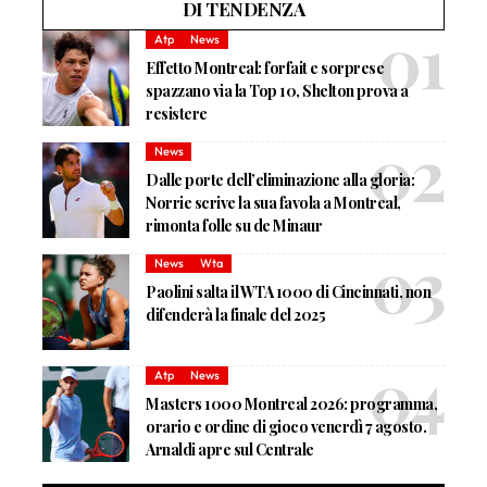
DI TENDENZA
Atp
News
Effetto Montreal: forfait e sorprese
spazzano via la Top 10, Shelton prova a
resistere
News
Dalle porte dell’eliminazione alla gloria:
Norrie scrive la sua favola a Montreal,
rimonta folle su de Minaur
News
Wta
Paolini salta il WTA 1000 di Cincinnati, non
difenderà la finale del 2025
Atp
News
Masters 1000 Montreal 2026: programma,
orario e ordine di gioco venerdì 7 agosto.
Arnaldi apre sul Centrale