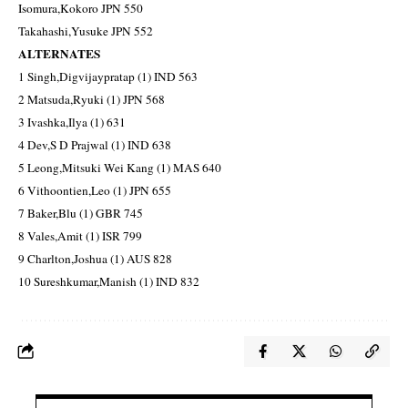
Isomura,Kokoro JPN 550
Takahashi,Yusuke JPN 552
ALTERNATES
1 Singh,Digvijaypratap (1) IND 563
2 Matsuda,Ryuki (1) JPN 568
3 Ivashka,Ilya (1) 631
4 Dev,S D Prajwal (1) IND 638
5 Leong,Mitsuki Wei Kang (1) MAS 640
6 Vithoontien,Leo (1) JPN 655
7 Baker,Blu (1) GBR 745
8 Vales,Amit (1) ISR 799
9 Charlton,Joshua (1) AUS 828
10 Sureshkumar,Manish (1) IND 832