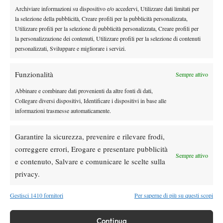
Ivanov,Ivan BUL JR 1
Archiviare informazioni su dispositivo e/o accedervi, Utilizzare dati limitati per
la selezione della pubblicità, Creare profili per la pubblicità personalizzata,
Dhamne,Manas IND NG 444
Utilizzare profili per la selezione di pubblicità personalizzata, Creare profili per
ALTERNATES
la personalizzazione dei contenuti, Utilizzare profili per la selezione di contenuti
1 Piraino,Gabriele (1) ITA 363
personalizzati, Sviluppare e migliorare i servizi.
2 Sanchez Jover,Carlos (4) ESP 367
3 Caniato,Carlo Alberto (1) ITA 373
Funzionalità
Sempre attivo
4 Cretu,Cezar (1) ROU 378
Abbinare e combinare dati provenienti da altre fonti di dati,
5 Romano,Filippo (1) ITA 380
Collegare diversi dispositivi, Identificare i dispositivi in base alle
6 Moeller,Marvin (1) GER 392
informazioni trasmesse automaticamente.
7 Compagnucci,Tommaso (1) ITA 395
8 Feldbausch,Kilian (4) SUI 402
Garantire la sicurezza, prevenire e rilevare frodi,
9 Wallin,Olle (1) SWE 403
correggere errori, Erogare e presentare pubblicità
Sempre attivo
10 Palosi,Stefan (1) ROU 40
e contenuto, Salvare e comunicare le scelte sulla
ENTRY LIST ATP CHALLENGER 50 BENGALURU
privacy.
Pacheco Mendez,Rodrigo MEX 266
Gestisci 1410 fornitori
Per saperne di più su questi scopi
Smith,Keegan USA 302
Gray,Alastair GBR 324
Continua