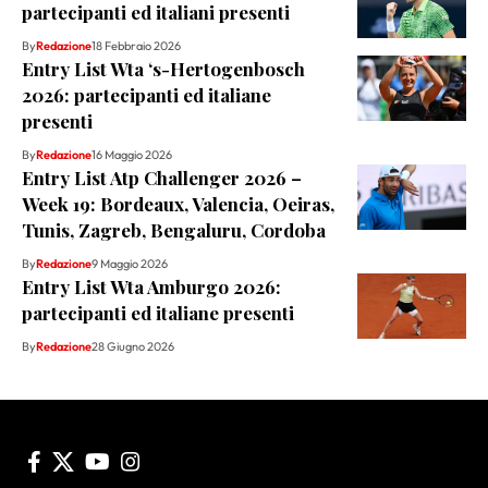
partecipanti ed italiani presenti
By
Redazione
18 Febbraio 2026
Entry List Wta ‘s-Hertogenbosch
2026: partecipanti ed italiane
presenti
By
Redazione
16 Maggio 2026
Entry List Atp Challenger 2026 –
Week 19: Bordeaux, Valencia, Oeiras,
Tunis, Zagreb, Bengaluru, Cordoba
By
Redazione
9 Maggio 2026
Entry List Wta Amburgo 2026:
partecipanti ed italiane presenti
By
Redazione
28 Giugno 2026