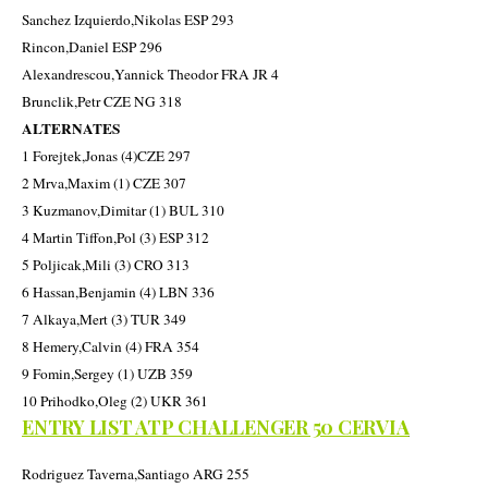
Sanchez Izquierdo,Nikolas ESP 293
Rincon,Daniel ESP 296
Alexandrescou,Yannick Theodor FRA JR 4
Brunclik,Petr CZE NG 318
ALTERNATES
1 Forejtek,Jonas (4)CZE 297
2 Mrva,Maxim (1) CZE 307
3 Kuzmanov,Dimitar (1) BUL 310
4 Martin Tiffon,Pol (3) ESP 312
5 Poljicak,Mili (3) CRO 313
6 Hassan,Benjamin (4) LBN 336
7 Alkaya,Mert (3) TUR 349
8 Hemery,Calvin (4) FRA 354
9 Fomin,Sergey (1) UZB 359
10 Prihodko,Oleg (2) UKR 361
ENTRY LIST ATP CHALLENGER 50 CERVIA
Rodriguez Taverna,Santiago ARG 255