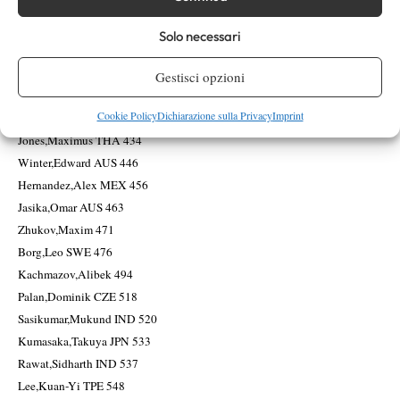
Bar Biryukov,Petr 343
Sekulic,Philip AUS 355
Solo necessari
Matsuoka,Hayato JPN 366
Stewart,Hamish GBR 391
Gestisci opzioni
Milic,Ognjen SRB 407
Cookie Policy
Dichiarazione sulla Privacy
Imprint
Singh,Karan IND 420
Jones,Maximus THA 434
Winter,Edward AUS 446
Hernandez,Alex MEX 456
Jasika,Omar AUS 463
Zhukov,Maxim 471
Borg,Leo SWE 476
Kachmazov,Alibek 494
Palan,Dominik CZE 518
Sasikumar,Mukund IND 520
Kumasaka,Takuya JPN 533
Rawat,Sidharth IND 537
Lee,Kuan-Yi TPE 548