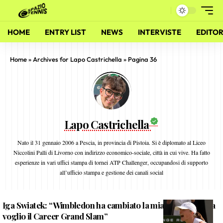
HOME
ENTRY LIST
NEWS
INTERVISTE
EDITOR
Home
»
Archives for Lapo Castrichella
»
Pagina 36
Lapo Castrichella
Nato il 31 gennaio 2006 a Pescia, in provincia di Pistoia. Si è diplomato al Liceo
Niccolini Palli di Livorno con indirizzo economico-sociale, città in cui vive. Ha fatto
esperienze in vari uffici stampa di tornei ATP Challenger, occupandosi di supporto
all’ufficio stampa e gestione dei canali social
Iga Swiatek: “Wimbledon ha cambiato la mia stagione. Ora
voglio il Career Grand Slam”