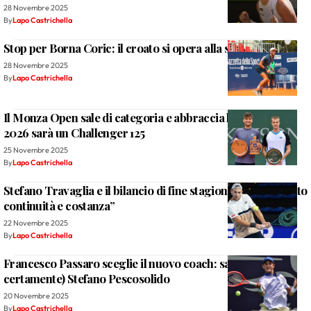
28 Novembre 2025
By
Lapo Castrichella
Stop per Borna Coric: il croato si opera alla spalla destra
28 Novembre 2025
By
Lapo Castrichella
Il Monza Open sale di categoria e abbraccia la città: nel
2026 sarà un Challenger 125
25 Novembre 2025
By
Lapo Castrichella
Stefano Travaglia e il bilancio di fine stagione: “Ho ritrovato
continuità e costanza”
22 Novembre 2025
By
Lapo Castrichella
Francesco Passaro sceglie il nuovo coach: sarà (quasi
certamente) Stefano Pescosolido
20 Novembre 2025
By
Lapo Castrichella