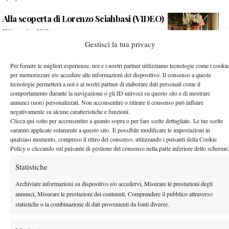
Alla scoperta di Lorenzo Sciahbasi (VIDEO)
19 Novembre 2025
By
Lapo Castrichella
Gestisci la tua privacy
Per fornire le migliori esperienze, noi e i nostri partner utilizziamo tecnologie come i cookie
Serie A1 2025, andata semifinali: tutto aperto tra Firenze e
per memorizzare e/o accedere alle informazioni del dispositivo. Il consenso a queste
Selva Alta, Massa Lombarda supera in rimonta Santa
tecnologie permetterà a noi e ai nostri partner di elaborare dati personali come il
Margherita Ligure
comportamento durante la navigazione o gli ID univoci su questo sito e di mostrare
annunci (non) personalizzati. Non acconsentire o ritirare il consenso può influire
17 Novembre 2025
negativamente su alcune caratteristiche e funzioni.
By
Lapo Castrichella
Clicca qui sotto per acconsentire a quanto sopra o per fare scelte dettagliate. Le tue scelte
saranno applicate solamente a questo sito. È possibile modificare le impostazioni in
Lorenzo Musetti ospite allo Juventus Training Center
qualsiasi momento, compreso il ritiro del consenso, utilizzando i pulsanti della Cookie
14 Novembre 2025
Policy o cliccando sul pulsante di gestione del consenso nella parte inferiore dello schermo
By
Lapo Castrichella
Statistiche
Archiviare informazioni su dispositivo e/o accedervi, Misurare le prestazioni degli
INTERVISTA – Gabriele Piraino: “Allenarmi con Sinner è
annunci, Misurare le prestazioni dei contenuti, Comprendere il pubblico attraverso
stato pazzesco. Una settimana che mi servirà per il futuro”
statistiche o la combinazione di dati provenienti da fonti diverse.
14 Novembre 2025
By
Lapo Castrichella