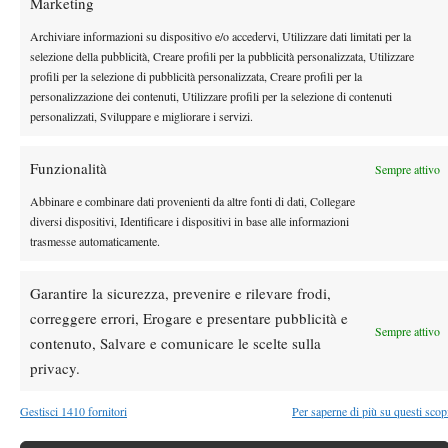
Marketing
ATP Finals 2025, De Minaur: “Due giorni fa odiavo questo
Archiviare informazioni su dispositivo e/o accedervi, Utilizzare dati limitati per la
sport, ora ho fatto pace con me stesso”
selezione della pubblicità, Creare profili per la pubblicità personalizzata, Utilizzare
13 Novembre 2025
profili per la selezione di pubblicità personalizzata, Creare profili per la
By
Lapo Castrichella
personalizzazione dei contenuti, Utilizzare profili per la selezione di contenuti
personalizzati, Sviluppare e migliorare i servizi.
La rinascita di Alexander Bublik: “Incredibile essere alle Atp
Finals. Top 10? Tutto può succedere”
Funzionalità
Sempre attivo
12 Novembre 2025
By
Lapo Castrichella
Abbinare e combinare dati provenienti da altre fonti di dati, Collegare
diversi dispositivi, Identificare i dispositivi in base alle informazioni
ATP Finals 2025, Auger-Aliassime commenta il successo su
trasmesse automaticamente.
Shelton: “Ho sempre creduto di potercela fare”
12 Novembre 2025
Garantire la sicurezza, prevenire e rilevare frodi,
By
Lapo Castrichella
correggere errori, Erogare e presentare pubblicità e
Sempre attivo
contenuto, Salvare e comunicare le scelte sulla
1
2
…
34
35
36
37
38
39
40
privacy.
Gestisci 1410 fornitori
Per saperne di più su questi scop
Facebook