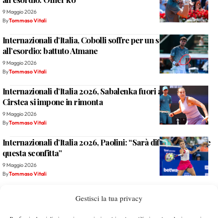
9 Maggio 2026
By
Tommaso Vitali
Internazionali d’Italia, Cobolli soffre per un set ma vince
all’esordio: battuto Atmane
9 Maggio 2026
By
Tommaso Vitali
Internazionali d’Italia 2026, Sabalenka fuori a sorpresa:
Cirstea si impone in rimonta
9 Maggio 2026
By
Tommaso Vitali
Internazionali d’Italia 2026, Paolini: “Sarà difficile superare
questa sconfitta”
9 Maggio 2026
By
Tommaso Vitali
Chi è Nikola Bartunkova, avversaria di Tyra Grant agli
Gestisci la tua privacy
Internazionali d’Italia 2026
8 Maggio 2026