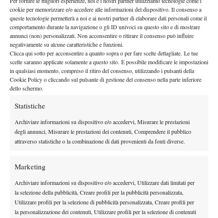
Per fornire le migliori esperienze, noi e i nostri partner utilizziamo tecnologie come i
By
Tommaso Vitali
cookie per memorizzare e/o accedere alle informazioni del dispositivo. Il consenso a
queste tecnologie permetterà a noi e ai nostri partner di elaborare dati personali come il
Chi è Victoria Mboko, avversaria di Tyra Grant al secondo
comportamento durante la navigazione o gli ID univoci su questo sito e di mostrare
turno degli Internazionali d’Italia 2026
annunci (non) personalizzati. Non acconsentire o ritirare il consenso può influire
negativamente su alcune caratteristiche e funzioni.
8 Maggio 2026
Clicca qui sotto per acconsentire a quanto sopra o per fare scelte dettagliate. Le tue
By
Tommaso Vitali
scelte saranno applicate solamente a questo sito. È possibile modificare le impostazioni
in qualsiasi momento, compreso il ritiro del consenso, utilizzando i pulsanti della
Internazionali d’Italia 2026, vittoria con brivido per Paolini:
Cookie Policy o cliccando sul pulsante di gestione del consenso nella parte inferiore
sconfitta Jeanjean all’esordio
dello schermo.
7 Maggio 2026
Statistiche
By
Tommaso Vitali
Archiviare informazioni su dispositivo e/o accedervi, Misurare le prestazioni
Internazionali d’Italia 2026, un buon Cinà non basta: Blockx
degli annunci, Misurare le prestazioni dei contenuti, Comprendere il pubblico
passa in rimonta all’esordio
attraverso statistiche o la combinazione di dati provenienti da fonti diverse.
7 Maggio 2026
By
Tommaso Vitali
Marketing
Internazionali d’Italia, continua il sogno di Basiletti: la
Archiviare informazioni su dispositivo e/o accedervi, Utilizzare dati limitati per
vittoria su Tomljanovic vale il secondo turno
la selezione della pubblicità, Creare profili per la pubblicità personalizzata,
Utilizzare profili per la selezione di pubblicità personalizzata, Creare profili per
7 Maggio 2026
By
Tommaso Vitali
la personalizzazione dei contenuti, Utilizzare profili per la selezione di contenuti