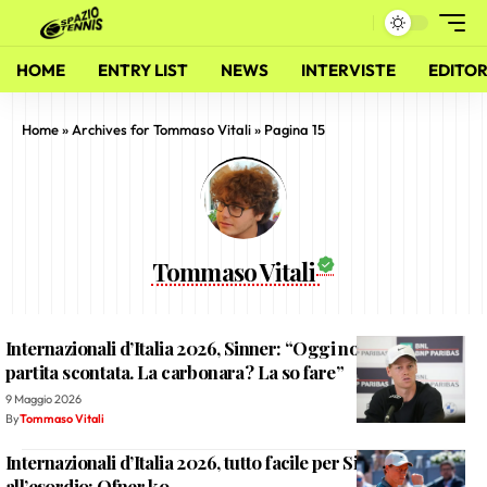
HOME
ENTRY LIST
NEWS
INTERVISTE
EDITOR
Home
»
Archives for Tommaso Vitali
»
Pagina 15
Tommaso Vitali
Internazionali d’Italia 2026, Sinner: “Oggi non era una
partita scontata. La carbonara? La so fare”
9 Maggio 2026
By
Tommaso Vitali
Internazionali d’Italia 2026, tutto facile per Sinner
all’esordio: Ofner ko