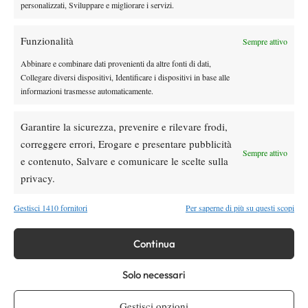
personalizzati, Sviluppare e migliorare i servizi.
Internazionali d’Italia, a Grant il derby con Pigato: è al
secondo turno
Funzionalità
Sempre attivo
6 Maggio 2026
By
Tommaso Vitali
Abbinare e combinare dati provenienti da altre fonti di dati,
Collegare diversi dispositivi, Identificare i dispositivi in base alle
Internazionali d’Italia, Arnaldi: “Sinner e Alcaraz di un altro
informazioni trasmesse automaticamente.
livello, ma c’è spazio per arrivare vicino a loro”
6 Maggio 2026
Garantire la sicurezza, prevenire e rilevare frodi,
By
Tommaso Vitali
correggere errori, Erogare e presentare pubblicità
Sempre attivo
e contenuto, Salvare e comunicare le scelte sulla
privacy.
1
2
…
13
14
15
16
Gestisci 1410 fornitori
Per saperne di più su questi scopi
Facebook
Continua
X
Solo necessari
Gestisci opzioni