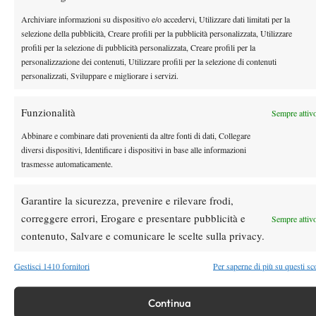
Internazionali d’Italia 2026, Zverev: “Il tennis deve diventare
Archiviare informazioni su dispositivo e/o accedervi, Utilizzare dati limitati per la
sostenibile per più giocatori”
selezione della pubblicità, Creare profili per la pubblicità personalizzata, Utilizzare
profili per la selezione di pubblicità personalizzata, Creare profili per la
8 Maggio 2026
personalizzazione dei contenuti, Utilizzare profili per la selezione di contenuti
By
Francesco Bruni
personalizzati, Sviluppare e migliorare i servizi.
Internazionali d’Italia 2026: Zverev d’esperienza in una
giornata storta: Altmaier battuto in due set
Funzionalità
Sempre attiv
8 Maggio 2026
Abbinare e combinare dati provenienti da altre fonti di dati, Collegare
By
Francesco Bruni
diversi dispositivi, Identificare i dispositivi in base alle informazioni
trasmesse automaticamente.
1
2
…
8
9
10
11
12
…
17
18
Garantire la sicurezza, prevenire e rilevare frodi,
correggere errori, Erogare e presentare pubblicità e
Sempre attiv
Facebook
contenuto, Salvare e comunicare le scelte sulla privacy.
Gestisci 1410 fornitori
Per saperne di più su questi sc
X
Continua