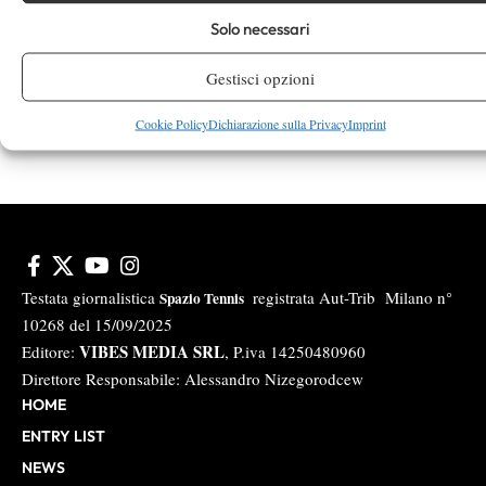
Instagram
Solo necessari
Gestisci opzioni
Youtube
Cookie Policy
Dichiarazione sulla Privacy
Imprint
Testata giornalistica
registrata Aut-Trib Milano n°
Spazio Tennis
10268 del 15/09/2025
VIBES MEDIA SRL
Editore:
, P.iva 14250480960
Direttore Responsabile: Alessandro Nizegorodcew
HOME
ENTRY LIST
NEWS