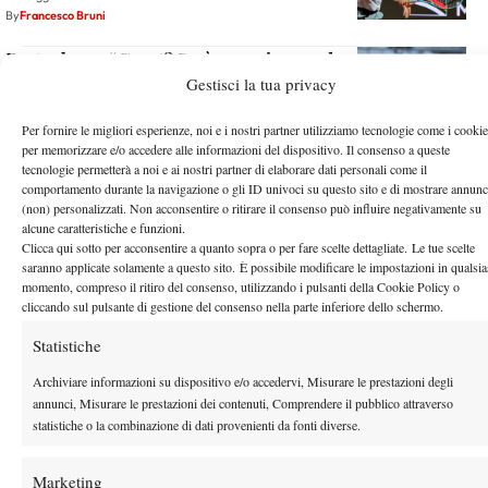
By
Francesco Bruni
Bartunkova: “Grant? Sarà una mia grande avversaria nel
futuro”
Gestisci la tua privacy
10 Maggio 2026
Per fornire le migliori esperienze, noi e i nostri partner utilizziamo tecnologie come i cookie
By
Francesco Bruni
per memorizzare e/o accedere alle informazioni del dispositivo. Il consenso a queste
tecnologie permetterà a noi e ai nostri partner di elaborare dati personali come il
Internazionali d’Italia 2026: Zverev agli ottavi sul velluto,
comportamento durante la navigazione o gli ID univoci su questo sito e di mostrare annunc
Blockx liquidato in due set
(non) personalizzati. Non acconsentire o ritirare il consenso può influire negativamente su
10 Maggio 2026
alcune caratteristiche e funzioni.
By
Francesco Bruni
Clicca qui sotto per acconsentire a quanto sopra o per fare scelte dettagliate. Le tue scelte
saranno applicate solamente a questo sito. È possibile modificare le impostazioni in qualsia
Internazionali d’Italia, Rublev: “Ero ossessionato dalla
momento, compreso il ritiro del consenso, utilizzando i pulsanti della Cookie Policy o
cliccando sul pulsante di gestione del consenso nella parte inferiore dello schermo.
perfezione, rischiavo di bruciarmi”
10 Maggio 2026
Statistiche
By
Francesco Bruni
Archiviare informazioni su dispositivo e/o accedervi, Misurare le prestazioni degli
Esordio amaro per Djokovic a Roma: “Non ho avuto una
annunci, Misurare le prestazioni dei contenuti, Comprendere il pubblico attraverso
preparazione ideale”
statistiche o la combinazione di dati provenienti da fonti diverse.
8 Maggio 2026
By
Francesco Bruni
Marketing