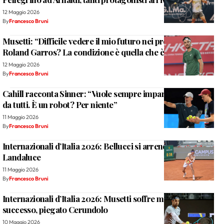
12 Maggio 2026
By
Francesco Bruni
Musetti: “Difficile vedere il mio futuro nei prossimi mesi.
Roland Garros? La condizione è quella che è”
12 Maggio 2026
By
Francesco Bruni
Cahill racconta Sinner: “Vuole sempre imparare qualcosa
da tutti. È un robot? Per niente”
11 Maggio 2026
By
Francesco Bruni
Internazionali d’Italia 2026: Bellucci si arrende in due set a
Landaluce
11 Maggio 2026
By
Francesco Bruni
Internazionali d’Italia 2026: Musetti soffre ma strappa il
successo, piegato Cerundolo
10 Maggio 2026