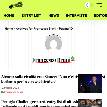
HOME
ENTRY LIST
NEWS
INTERVISTE
EDITOR
Home
»
Archives for Francesco Bruni
»
Pagina 10
Francesco Bruni
Alcaraz sulla rivalità con Sinner: “Non c’è bisogno di odiarsi,
lottiamo per lo stesso obiettivo”
12 Maggio 2026
By
Francesco Bruni
Perugia Challenger 2026, entry list di altissimo livello: da
Pellegrino ad Arnaldi, tanti protagonisti arrivano da Roma