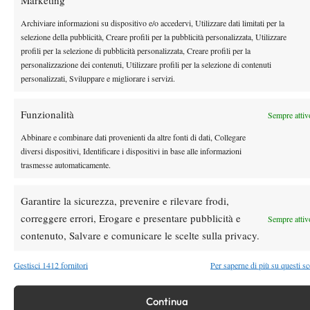
Internazionali d’Italia 2026: Bondioli accede alle
Archiviare informazioni su dispositivo e/o accedervi, Utilizzare dati limitati per la
qualificazioni: “Devo continuare così, livello altissimo”
selezione della pubblicità, Creare profili per la pubblicità personalizzata, Utilizzare
profili per la selezione di pubblicità personalizzata, Creare profili per la
1 Maggio 2026
By
Francesco Bruni
personalizzazione dei contenuti, Utilizzare profili per la selezione di contenuti
personalizzati, Sviluppare e migliorare i servizi.
Kostyuk vola a Madrid: prima finale 1000 in carriera
1 Maggio 2026
Funzionalità
Sempre attiv
By
Francesco Bruni
Abbinare e combinare dati provenienti da altre fonti di dati, Collegare
diversi dispositivi, Identificare i dispositivi in base alle informazioni
trasmesse automaticamente.
1
2
…
9
10
11
12
13
…
17
18
Garantire la sicurezza, prevenire e rilevare frodi,
correggere errori, Erogare e presentare pubblicità e
Sempre attiv
Facebook
contenuto, Salvare e comunicare le scelte sulla privacy.
Gestisci 1412 fornitori
Per saperne di più su questi s
X
Continua