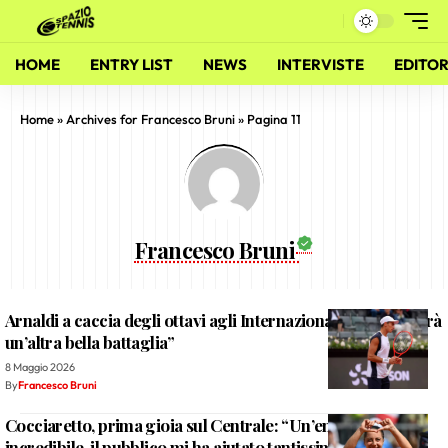
HOME
ENTRY LIST
NEWS
INTERVISTE
EDITOR
Home
»
Archives for Francesco Bruni
»
Pagina 11
Francesco Bruni
Arnaldi a caccia degli ottavi agli Internazionali: “Jodar? Sarà
un’altra bella battaglia”
8 Maggio 2026
By
Francesco Bruni
Cocciaretto, prima gioia sul Centrale: “Un’emozione
incredibile, il pubblico mi ha aiutato tantissimo”