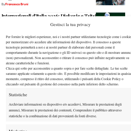
By
Francesco Bruni
Internazionali d’Italia 2026: Djokovic e Tsitsipas si
alleneranno in Piazza del Popolo
Gestisci la tua privacy
5 Maggio 2026
By
Francesco Bruni
Per fornire le migliori esperienze, noi e i nostri partner utilizziamo tecnologie come i cookie
per memorizzare e/o accedere alle informazioni del dispositivo. Il consenso a queste
Internazionali d’Italia 2026, Pellegrino avanza nelle
tecnologie permetterà a noi e ai nostri partner di elaborare dati personali come il
qualificazioni: battuto Gaston in due set
comportamento durante la navigazione o gli ID univoci su questo sito e di mostrare annunc
(non) personalizzati. Non acconsentire o ritirare il consenso può influire negativamente su
4 Maggio 2026
alcune caratteristiche e funzioni.
By
Francesco Bruni
Clicca qui sotto per acconsentire a quanto sopra o per fare scelte dettagliate. Le tue scelte
saranno applicate solamente a questo sito. È possibile modificare le impostazioni in qualsia
Internazionali d’Italia 2026, Musetti: “I nuovi giovani sono
momento, compreso il ritiro del consenso, utilizzando i pulsanti della Cookie Policy o
uno stimolo. Il pubblico? Voglio sentire l’affetto”
cliccando sul pulsante di gestione del consenso nella parte inferiore dello schermo.
4 Maggio 2026
Statistiche
By
Francesco Bruni
Archiviare informazioni su dispositivo e/o accedervi, Misurare le prestazioni degli
Michael Zheng stato eletto miglior tennista a livello college
annunci, Misurare le prestazioni dei contenuti, Comprendere il pubblico attraverso
per il terzo anno consecutivo (FOTO)
statistiche o la combinazione di dati provenienti da fonti diverse.
2 Maggio 2026
By
Francesco Bruni
Marketing