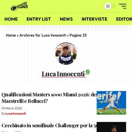
HOME
ENTRY LIST
NEWS
INTERVISTE
EDITOR
Home
»
Archives for Luca Innocenti
»
Pagina 33
Luca Innocenti
Qualificazioni Masters 1000 Miami 2026: derby tra
Maestrelli e Bellucci?
16 Marzo 2026
By
Luca Innocenti
Cecchinato in semifinale Challenger per la 50esima volta