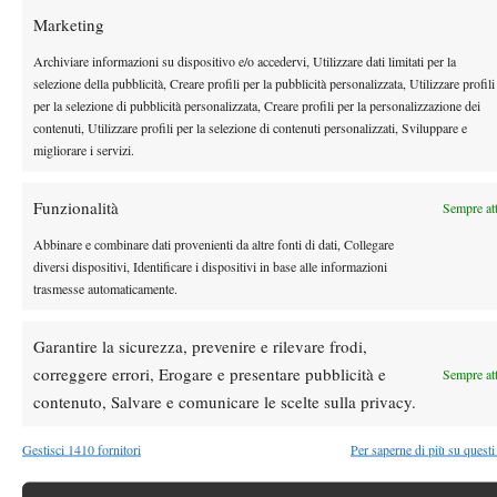
Djokovic: “Sognavo di vedere i miei figli tifare per me, sono
Marketing
la mia ispirazione”
Archiviare informazioni su dispositivo e/o accedervi, Utilizzare dati limitati per la
9 Marzo 2026
selezione della pubblicità, Creare profili per la pubblicità personalizzata, Utilizzare profili
By
Luca Innocenti
per la selezione di pubblicità personalizzata, Creare profili per la personalizzazione dei
contenuti, Utilizzare profili per la selezione di contenuti personalizzati, Sviluppare e
Master 1000 Indian Wells 2026, Sinner: “In doppio per
migliorare i servizi.
divertirmi, passo le serate con la Formula 1”
9 Marzo 2026
Funzionalità
Sempre at
By
Luca Innocenti
Abbinare e combinare dati provenienti da altre fonti di dati, Collegare
diversi dispositivi, Identificare i dispositivi in base alle informazioni
1
2
…
31
32
33
34
35
…
48
49
trasmesse automaticamente.
Garantire la sicurezza, prevenire e rilevare frodi,
Facebook
correggere errori, Erogare e presentare pubblicità e
Sempre at
contenuto, Salvare e comunicare le scelte sulla privacy.
X
Gestisci 1410 fornitori
Per saperne di più su questi