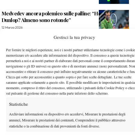
Medvedev ancora polemico sulle palline: “Head? Odiose,
Dunlop? Almeno sono rotonde”
12 Marzo 2026
By
Luca Innocenti
Gestisci la tua privacy
Norrie e l’allenamento con Sinner: “Irreale, ho cancellato gli
Per fornire le migliori esperienze, noi e i nostri partner utilizziamo tecnologie come i cookie
impegni per continuare”
memorizzare e/o accedere alle informazioni del dispositivo. Il consenso a queste tecnologie
12 Marzo 2026
permetterà a noi e ai nostri partner di elaborare dati personali come il comportamento durant
By
Luca Innocenti
navigazione o gli ID univoci su questo sito e di mostrare annunci (non) personalizzati. No
acconsentire o ritirare il consenso può influire negativamente su alcune caratteristiche e fun
Masters 1000 Indian Wells 2026: Alcaraz spazza via Ruud e
Clicca qui sotto per acconsentire a quanto sopra o per fare scelte dettagliate. Le tue scelte
saranno applicate solamente a questo sito. È possibile modificare le impostazioni in qualsia
vola ai quarti
momento, compreso il ritiro del consenso, utilizzando i pulsanti della Cookie Policy o clic
12 Marzo 2026
sul pulsante di gestione del consenso nella parte inferiore dello schermo.
By
Luca Innocenti
Statistiche
Incredibile a Indian Wells: wild card non certificata,
Archiviare informazioni su dispositivo e/o accedervi, Misurare le prestazioni degli
Williams/Fernandez non possono giocare
annunci, Misurare le prestazioni dei contenuti, Comprendere il pubblico attraverso
9 Marzo 2026
statistiche o la combinazione di dati provenienti da fonti diverse.
By
Luca Innocenti