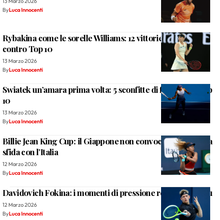
13 Marzo 2026
By
Luca Innocenti
Rybakina come le sorelle Williams: 12 vittorie consecutive
contro Top 10
13 Marzo 2026
By
Luca Innocenti
Swiatek un’amara prima volta: 5 sconfitte di fila contro Top
10
13 Marzo 2026
By
Luca Innocenti
Billie Jean King Cup: il Giappone non convoca Osaka per la
sfida con l’Italia
12 Marzo 2026
By
Luca Innocenti
Davidovich Fokina: i momenti di pressione restano un tabù
12 Marzo 2026
By
Luca Innocenti