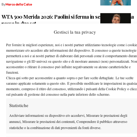
By
Marco della Calce
WTA 500 Merida 2026: Paolini si ferma in semifinale, Bucsa
passa in due set
Gestisci la tua privacy
1 Marzo 2026
By
Marco della Calce
Per fornire le migliori esperienze, noi e i nostri partner utilizziamo tecnologie come i cookie
ATP 250 Santiago 2026: Darderi batte ancora Baez e vola in
memorizzare e/o accedere alle informazioni del dispositivo. Il consenso a queste tecnologie
finale contro Hanfmann
permetterà a noi e ai nostri partner di elaborare dati personali come il comportamento durant
navigazione o gli ID univoci su questo sito e di mostrare annunci (non) personalizzati. No
1 Marzo 2026
acconsentire o ritirare il consenso può influire negativamente su alcune caratteristiche e
By
Marco della Calce
funzioni.
Clicca qui sotto per acconsentire a quanto sopra o per fare scelte dettagliate. Le tue scelte
ATP 500 Acapulco 2026: Trionfo Cobolli, Tiafoe ko e
saranno applicate solamente a questo sito. È possibile modificare le impostazioni in qualsia
ingresso tra i primi 15
momento, compreso il ritiro del consenso, utilizzando i pulsanti della Cookie Policy o clic
sul pulsante di gestione del consenso nella parte inferiore dello schermo.
1 Marzo 2026
By
Marco della Calce
Statistiche
ATP 500 Acapulco 2026: fantastico Bellucci, domina
Archiviare informazioni su dispositivo e/o accedervi, Misurare le prestazioni degli
Davidovich Fokina e vola ai quarti
annunci, Misurare le prestazioni dei contenuti, Comprendere il pubblico attraverso
statistiche o la combinazione di dati provenienti da fonti diverse.
26 Febbraio 2026
By
Marco della Calce