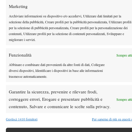
Marketing
ATP 500 Acapulco 2026: esordio vincente per Cobolli,
Pacheco Mendez ko in due tie-break
Archiviare informazioni su dispositivo e/o accedervi, Utilizzare dati limitati per la
selezione della pubblicità, Creare profili per la pubblicità personalizzata, Utilizzare profili
25 Febbraio 2026
By
Marco della Calce
per la selezione di pubblicità personalizzata, Creare profili per la personalizzazione dei
contenuti, Utilizzare profili per la selezione di contenuti personalizzati, Sviluppare e
ATP 250 Santiago: si ritira Passaro, avanza Vallejo
migliorare i servizi.
25 Febbraio 2026
By
Marco della Calce
Funzionalità
Sempre att
Abbinare e combinare dati provenienti da altre fonti di dati, Collegare
diversi dispositivi, Identificare i dispositivi in base alle informazioni
trasmesse automaticamente.
1
2
…
17
18
19
20
21
…
26
27
Garantire la sicurezza, prevenire e rilevare frodi,
Facebook
correggere errori, Erogare e presentare pubblicità e
Sempre att
contenuto, Salvare e comunicare le scelte sulla privacy.
X
Gestisci 1410 fornitori
Per saperne di più su questi 