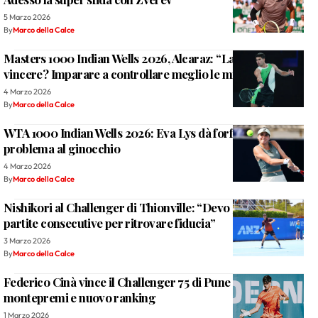
5 Marzo 2026
By
Marco della Calce
Masters 1000 Indian Wells 2026, Alcaraz: “La chiave per
vincere? Imparare a controllare meglio le mie emozioni”
4 Marzo 2026
By
Marco della Calce
WTA 1000 Indian Wells 2026: Eva Lys dà forfait per un
problema al ginocchio
4 Marzo 2026
By
Marco della Calce
Nishikori al Challenger di Thionville: “Devo giocare più
partite consecutive per ritrovare fiducia”
3 Marzo 2026
By
Marco della Calce
Federico Cinà vince il Challenger 75 di Pune 2026:
montepremi e nuovo ranking
1 Marzo 2026