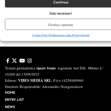
Continua
Instagram
Solo necessari
Gestisci opzioni
Youtube
Cookie Policy
Dichiarazione sulla Privacy
Imprint
Testata giornalistica
registrata Aut-Trib Milano n°
Spazio Tennis
10268 del 15/09/2025
VIBES MEDIA SRL
Editore:
, P.iva 14250480960
Direttore Responsabile: Alessandro Nizegorodcew
HOME
ENTRY LIST
NEWS