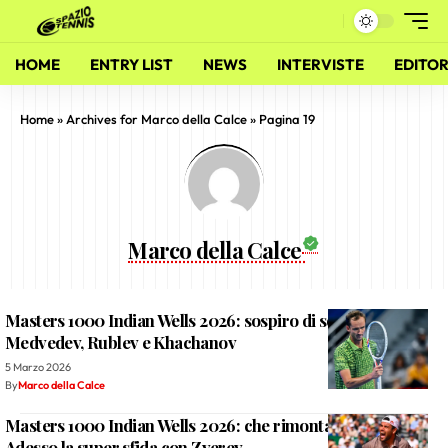
HOME
ENTRY LIST
NEWS
INTERVISTE
EDITOR
Home
»
Archives for Marco della Calce
»
Pagina 19
Marco della Calce
Masters 1000 Indian Wells 2026: sospiro di sollievo per
Medvedev, Rublev e Khachanov
5 Marzo 2026
By
Marco della Calce
Masters 1000 Indian Wells 2026: che rimonta Berrettini!
Adesso la super sfida con Zverev